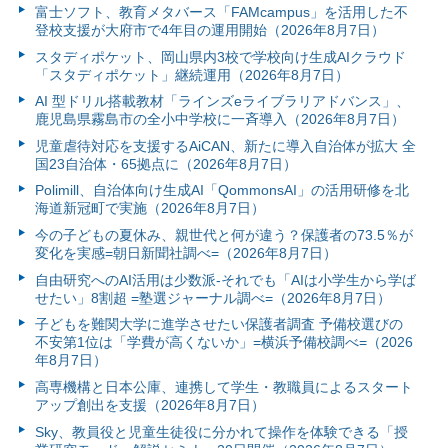
富⼠ソフト、教育メタバース「FAMcampus」を活用した不
登校支援が大府市で4年目の運用開始（2026年8月7日）
スタディポケット、岡山県内3校で学校向け生成AIクラウド
「スタディポケット」継続運用（2026年8月7日）
AI 型ドリル搭載教材「ラインズeライブラリアドバンス」、
鹿児島県霧島市の全小中学校に一斉導入（2026年8月7日）
児童虐待対応を支援するAiCAN、新たに導入自治体が拡大 全
国23自治体・65拠点に（2026年8月7日）
Polimill、自治体向け生成AI「QommonsAI」の活用研修を北
海道新冠町で実施（2026年8月7日）
今の子どもの夏休み、親世代と何が違う？保護者の73.5％が
変化を実感=朝日新聞社調べ=（2026年8月7日）
自由研究へのAI活用は少数派-それでも「AIは小学生から学ば
せたい」8割超 =塾選ジャーナル調べ=（2026年8月7日）
子どもを難関大学に進学させたい保護者調査 予備校選びの
不安第1位は「学費が高くないか」=横浜予備校調べ=（2026
年8月7日）
高専機構と日本公庫、連携して学生・教職員によるスタート
アップ創出を支援（2026年8月7日）
Sky、教員役と児童生徒役に分かれて操作を体験できる「授