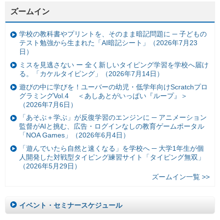
ズームイン
学校の教科書やプリントを、そのまま暗記問題に ─ 子どもの
テスト勉強から生まれた「AI暗記シート」（2026年7月23
日）
ミスを見逃さない ー 全く新しいタイピング学習を学校へ届け
る。「カケルタイピング」（2026年7月14日）
遊びの中に学びを！ユーバーの幼児・低学年向けScratchプロ
グラミングVol.4 ＜あしあとがいっぱい『ループ』＞
（2026年7月6日）
「あそぶ＋学ぶ」が反復学習のエンジンに ─ アニメーション
監督がAIと挑む、広告・ログインなしの教育ゲームポータル
「NOA Games」（2026年6月4日）
「遊んでいたら自然と速くなる」を学校へ ─ 大学1年生が個
人開発した対戦型タイピング練習サイト「タイピング無双」
（2026年5月29日）
ズームイン一覧 >>
イベント・セミナースケジュール