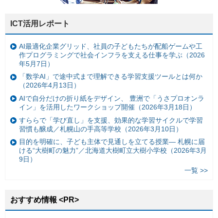
ICT活用レポート
AI最適化企業グリッド、社員の子どもたちが配船ゲームや工
作プログラミングで社会インフラを支える仕事を学ぶ（2026
年5月7日）
「数学AI」で途中式まで理解できる学習支援ツールとは何か
（2026年4月13日）
AIで自分だけの折り紙をデザイン、 豊洲で「うさプロオンラ
イン」を活用したワークショップ開催（2026年3月18日）
すららで「学び直し」を支援、効果的な学習サイクルで学習
習慣も醸成／札幌山の手高等学校（2026年3月10日）
目的を明確に、子ども主体で見通しを立てる授業— 札幌に届
ける“大樹町の魅力”／北海道大樹町立大樹小学校（2026年3月
9日）
一覧 >>
おすすめ情報 <PR>