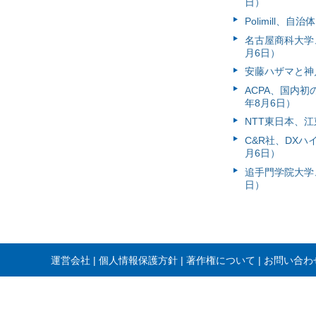
日）
Polimill、
名古屋商科大学
月6日）
安藤ハザマと神
ACPA、国内
年8月6日）
NTT東日本、江
C&R社、DX
月6日）
追手門学院大学、
日）
運営会社
個人情報保護方針
著作権について
お問い合わ