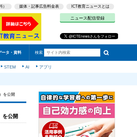
料）
媒体・記事広告料金表
ICT教育ニュースとは
ニュース配信登録
検索
データ・資料
STEM
AI
アプリ
2回）を公開
回）を公開