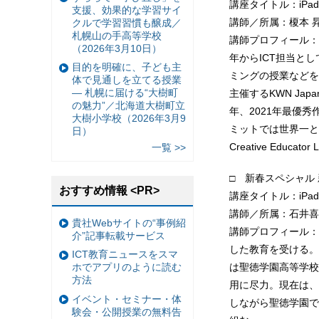
講座タイトル：iPa
支援、効果的な学習サイ
講師／所属：榎本 
クルで学習習慣も醸成／
札幌山の手高等学校
講師プロフィール：森
（2026年3月10日）
年からICT担当と
目的を明確に、子ども主
ミングの授業などを
体で見通しを立てる授業
— 札幌に届ける“大樹町
主催するKWN Ja
の魅力”／北海道大樹町立
年、2021年最優秀
大樹小学校（2026年3月9
ミットでは世界一となるKids
日）
Creative Educator 
一覧 >>
□ 新春スペシャル 
おすすめ情報 <PR>
講座タイトル：iP
講師／所属：石井喜
貴社Webサイトの“事例紹
講師プロフィール：
介”記事転載サービス
した教育を受ける。
ICT教育ニュースをスマ
は聖徳学園高等学校
ホでアプリのように読む
方法
用に尽力。現在は、
イベント・セミナー・体
しながら聖徳学園でI
験会・公開授業の無料告