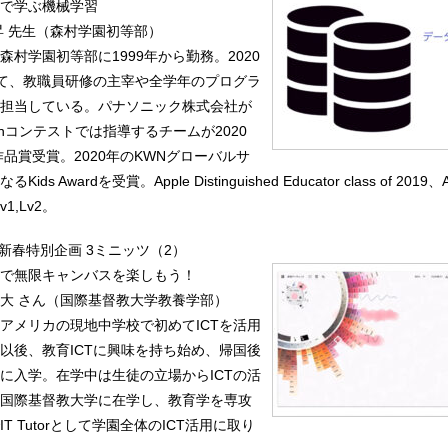
dで学ぶ機械学習
昇 先生（森村学園初等部）
村学園初等部に1999年から勤務。2020
して、教職員研修の主宰や全学年のプログラ
担当している。パナソニック株式会社が
panコンテストでは指導するチームが2020
作品賞受賞。2020年のKWNグローバルサ
 Awardを受賞。Apple Distinguished Educator class of 2019、
Lv1,Lv2。
新春特別企画 3ミニッツ（2）
adで無限キャンバスを楽しもう！
大 さん（国際基督教大学教養学部）
アメリカの現地中学校で初めてICTを活用
以後、教育ICTに興味を持ち始め、帰国後
に入学。在学中は生徒の立場からICTの活
国際基督教大学に在学し、教育学を専攻
T Tutorとして学園全体のICT活用に取り