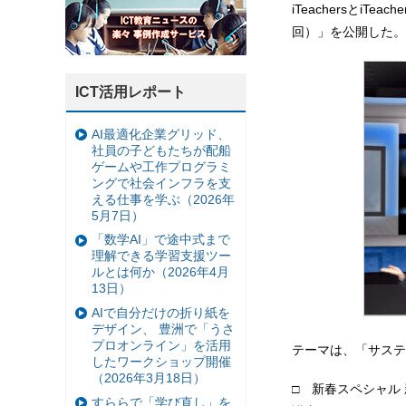
iTeachersとiT
回）」を公開した。
ICT活用レポート
AI最適化企業グリッド、
社員の子どもたちが配船
ゲームや工作プログラミ
ングで社会インフラを支
える仕事を学ぶ（2026年
5月7日）
「数学AI」で途中式まで
理解できる学習支援ツー
ルとは何か（2026年4月
13日）
AIで自分だけの折り紙を
デザイン、 豊洲で「うさ
プロオンライン」を活用
テーマは、「サステ
したワークショップ開催
（2026年3月18日）
□ 新春スペシャル 
すららで「学び直し」を