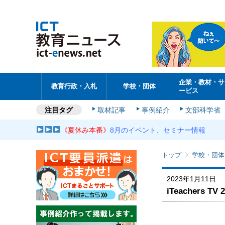
企業・教材・サ
教育行政・入札
学校・団体
ービス
注目タグ
取材記事
事例紹介
文部科学省
《夏休み本番》
8月のイベント、セミナー情報
トップ
学校・団体
2023年1月11日
iTeachers