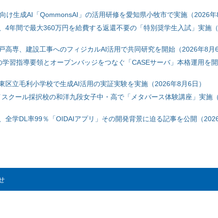
自治体向け生成AI「QommonsAI」の活用研修を愛知県小牧市で実施（2026年
、4年間で最大360万円を給費する返還不要の「特別奨学生入試」実施（2
戸高専、建設工事へのフィジカルAI活用で共同研究を開始（2026年8月
初の学習指導要領とオープンバッジをつなぐ「CASEサーバ」本格運用を開始
東区立毛利小学校で生成AI活用の実証実験を実施（2026年8月6日）
ハイスクール採択校の和洋九段女子中・高で「メタバース体験講座」実施（2
全学DL率99％「OIDAIアプリ」その開発背景に迫る記事を公開（2026
せ