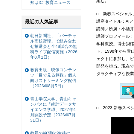
組む。
知はICT教育ニュース
□ 新春スペシャル 
講座タイトル：AIと
最近の人気記事
講師／所属：小酒井
朝日新聞社、「バーチャ
講師プロフィール：
ル高校野球」で組み合わ
学科教授。博士(経営
せ抽選会と全48試合の無
ト。1998年から
料ライブ配信実施（2026
年8月1日）
ェクトに参加し、ビ
開発を担当。現在では
教育出版、映像コンテン
タラクティブな授業
ツ「目で見る算数」個人
向けストリーミング配信
（2026年8月5日）
青山学院大学、青山キャ
ンパスに「統計データサ
□ 2023 新春ス
イエンス学環」2027年4
月開設予定（2026年7月
31日）
教員の約7割が生徒の