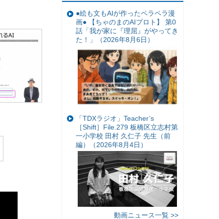
●絵も文もAIが作ったペラペラ漫
画● 【ちゃのまのAIプロト】 第0
話「我が家に『理屈』がやってき
た！」（2026年8月6日）
「TDXラジオ」Teacher’s
［Shift］File.279 板橋区立志村第
一小学校 田村 久仁子 先生（前
編）（2026年8月4日）
動画ニュース一覧 >>