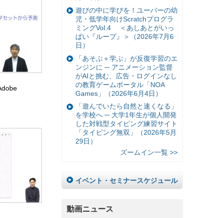
遊びの中に学びを！ユーバーの幼
児・低学年向けScratchプログラ
ミングVol.4 ＜あしあとがいっ
ぱい『ループ』＞（2026年7月6
日）
「あそぶ＋学ぶ」が反復学習のエ
ンジンに ─ アニメーション監督
がAIと挑む、広告・ログインなし
の教育ゲームポータル「NOA
Adobe
Games」（2026年6月4日）
「遊んでいたら自然と速くなる」
を学校へ ─ 大学1年生が個人開発
した対戦型タイピング練習サイト
「タイピング無双」（2026年5月
29日）
ズームイン一覧 >>
イベント・セミナースケジュール
動画ニュース