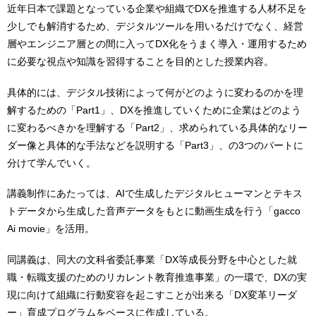
近年日本で課題となっている企業や組織でDXを推進する人材不足を
少しでも解消するため、デジタルツールを用いるだけでなく、経営
層やエンジニア層との間に入ってDX化をうまく導入・運用するため
に必要な視点や知識を習得することを目的とした授業内容。
具体的には、デジタル技術によって何がどのように変わるのかを理
解するための「Part1」、DXを推進していくために企業はどのよう
に変わるべきかを理解する「Part2」、求められている具体的なリー
ダー像と具体的な手法などを説明する「Part3」、の3つのパートに
分けて学んでいく。
講義制作にあたっては、AIで生成したデジタルヒューマンとテキス
トデータから生成した音声データをもとに動画生成を行う「gacco
Ai movie」を活用。
同講義は、同大の文科省委託事業「DX等成長分野を中心とした就
職・転職支援のためのリカレント教育推進事業」の一環で、DXの実
現に向けて組織に行動変容を起こすことが出来る「DX変革リーダ
ー」育成プログラムをベースに作成している。