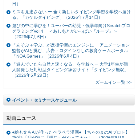
日）
ミスを見逃さない ー 全く新しいタイピング学習を学校へ届け
る。「カケルタイピング」（2026年7月14日）
遊びの中に学びを！ユーバーの幼児・低学年向けScratchプロ
グラミングVol.4 ＜あしあとがいっぱい『ループ』＞
（2026年7月6日）
「あそぶ＋学ぶ」が反復学習のエンジンに ─ アニメーション
監督がAIと挑む、広告・ログインなしの教育ゲームポータル
「NOA Games」（2026年6月4日）
「遊んでいたら自然と速くなる」を学校へ ─ 大学1年生が個
人開発した対戦型タイピング練習サイト「タイピング無双」
（2026年5月29日）
ズームイン一覧 >>
イベント・セミナースケジュール
動画ニュース
●絵も文もAIが作ったペラペラ漫画● 【ちゃのまのAIプロト】
第0話「我が家に『理屈』がやってきた！」（2026年8月6