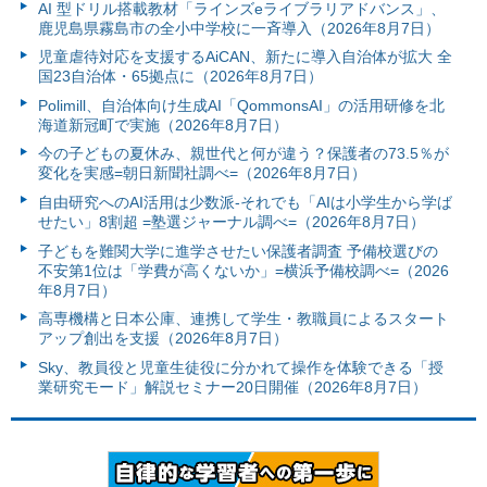
AI 型ドリル搭載教材「ラインズeライブラリアドバンス」、
鹿児島県霧島市の全小中学校に一斉導入（2026年8月7日）
児童虐待対応を支援するAiCAN、新たに導入自治体が拡大 全
国23自治体・65拠点に（2026年8月7日）
Polimill、自治体向け生成AI「QommonsAI」の活用研修を北
海道新冠町で実施（2026年8月7日）
今の子どもの夏休み、親世代と何が違う？保護者の73.5％が
変化を実感=朝日新聞社調べ=（2026年8月7日）
自由研究へのAI活用は少数派-それでも「AIは小学生から学ば
せたい」8割超 =塾選ジャーナル調べ=（2026年8月7日）
子どもを難関大学に進学させたい保護者調査 予備校選びの
不安第1位は「学費が高くないか」=横浜予備校調べ=（2026
年8月7日）
高専機構と日本公庫、連携して学生・教職員によるスタート
アップ創出を支援（2026年8月7日）
Sky、教員役と児童生徒役に分かれて操作を体験できる「授
業研究モード」解説セミナー20日開催（2026年8月7日）