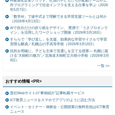
AI最適化企業グリッド、社員の子どもたちが配船ゲームや工
作プログラミングで社会インフラを支える仕事を学ぶ（2026
年5月7日）
「数学AI」で途中式まで理解できる学習支援ツールとは何か
（2026年4月13日）
AIで自分だけの折り紙をデザイン、 豊洲で「うさプロオンラ
イン」を活用したワークショップ開催（2026年3月18日）
すららで「学び直し」を支援、効果的な学習サイクルで学習
習慣も醸成／札幌山の手高等学校（2026年3月10日）
目的を明確に、子ども主体で見通しを立てる授業— 札幌に届
ける“大樹町の魅力”／北海道大樹町立大樹小学校（2026年3月
9日）
一覧 >>
おすすめ情報 <PR>
貴社Webサイトの“事例紹介”記事転載サービス
ICT教育ニュースをスマホでアプリのように読む方法
イベント・セミナー・体験会・公開授業の無料告知はICT教育
ニュース