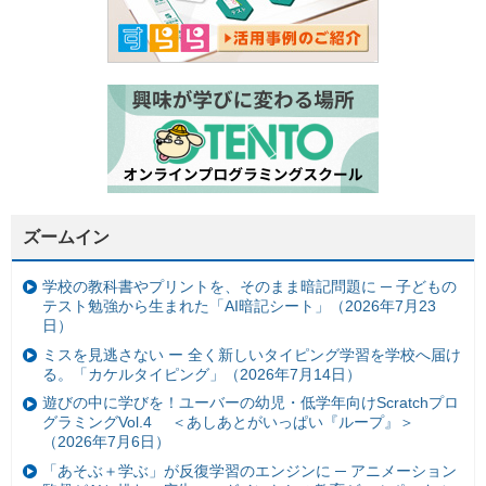
ズームイン
学校の教科書やプリントを、そのまま暗記問題に ─ 子どもの
テスト勉強から生まれた「AI暗記シート」（2026年7月23
日）
ミスを見逃さない ー 全く新しいタイピング学習を学校へ届け
る。「カケルタイピング」（2026年7月14日）
遊びの中に学びを！ユーバーの幼児・低学年向けScratchプロ
グラミングVol.4 ＜あしあとがいっぱい『ループ』＞
（2026年7月6日）
「あそぶ＋学ぶ」が反復学習のエンジンに ─ アニメーション