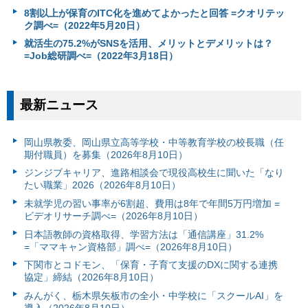
8割以上が保育のITC化を進めてよかったと回答 =クオリテッ
ク調べ=（2022年5月20日）
就活生の75.2%がSNSを活用、メリットとデメリットは？
=Job総研調べ=（2022年3月18日）
最新ニュース
岡山県教委、岡山県立高等学校・中等教育学校の校長職（任
期付職員）を募集（2026年8月10日）
ジンジブキャリア、進路相談会で現役高校生に聞いた「なり
たい職業」2026（2026年8月10日）
未就学児の習い事率が6割超、費用は8年で年間5万円増加 =
ビデオリサーチ調べ=（2026年8月10日）
日本語教師の資格取得、学習方法は「通信講座」31.2%
=「ママキャン資格部」調べ=（2026年8月10日）
下関市とコドモン、「保育・子育て支援のDXに関する連携
協定」締結（2026年8月10日）
みんがく、栃木県矢板市の全小・中学校に「スクールAI」を
導入（2026年8月10日）