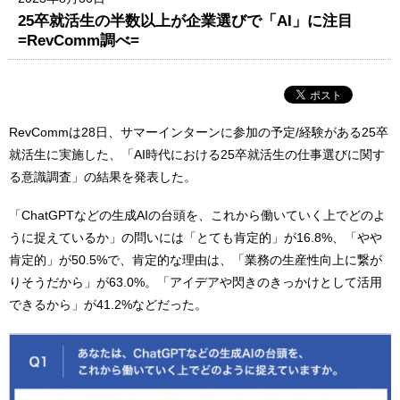
25卒就活生の半数以上が企業選びで「AI」に注目
=RevComm調べ=
RevCommは28日、サマーインターンに参加の予定/経験がある25卒
就活生に実施した、「AI時代における25卒就活生の仕事選びに関す
る意識調査」の結果を発表した。
「ChatGPTなどの生成AIの台頭を、これから働いていく上でどのよ
うに捉えているか」の問いには「とても肯定的」が16.8%、「やや
肯定的」が50.5%で、肯定的な理由は、「業務の生産性向上に繋が
りそうだから」が63.0%。「アイデアや閃きのきっかけとして活用
できるから」が41.2%などだった。