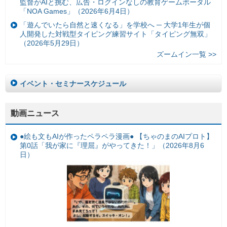
監督がAIと挑む、広告・ログインなしの教育ゲームポータル
「NOA Games」（2026年6月4日）
「遊んでいたら自然と速くなる」を学校へ ─ 大学1年生が個
人開発した対戦型タイピング練習サイト「タイピング無双」
（2026年5月29日）
ズームイン一覧 >>
イベント・セミナースケジュール
動画ニュース
●絵も文もAIが作ったペラペラ漫画● 【ちゃのまのAIプロト】
第0話「我が家に『理屈』がやってきた！」（2026年8月6
日）