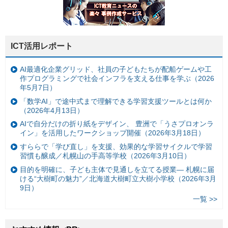
ICT活用レポート
AI最適化企業グリッド、社員の子どもたちが配船ゲームや工
作プログラミングで社会インフラを支える仕事を学ぶ（2026
年5月7日）
「数学AI」で途中式まで理解できる学習支援ツールとは何か
（2026年4月13日）
AIで自分だけの折り紙をデザイン、 豊洲で「うさプロオンラ
イン」を活用したワークショップ開催（2026年3月18日）
すららで「学び直し」を支援、効果的な学習サイクルで学習
習慣も醸成／札幌山の手高等学校（2026年3月10日）
目的を明確に、子ども主体で見通しを立てる授業— 札幌に届
ける“大樹町の魅力”／北海道大樹町立大樹小学校（2026年3月
9日）
一覧 >>