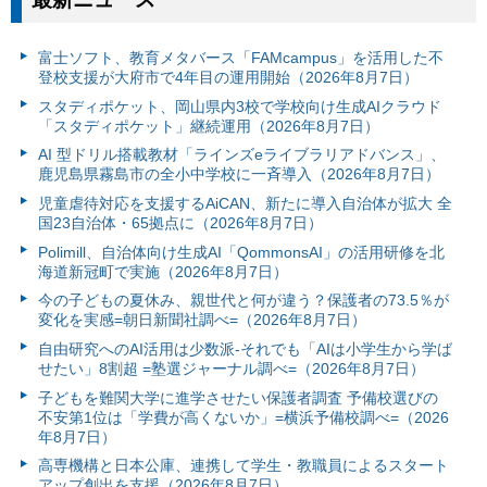
富⼠ソフト、教育メタバース「FAMcampus」を活用した不
登校支援が大府市で4年目の運用開始（2026年8月7日）
スタディポケット、岡山県内3校で学校向け生成AIクラウド
「スタディポケット」継続運用（2026年8月7日）
AI 型ドリル搭載教材「ラインズeライブラリアドバンス」、
鹿児島県霧島市の全小中学校に一斉導入（2026年8月7日）
児童虐待対応を支援するAiCAN、新たに導入自治体が拡大 全
国23自治体・65拠点に（2026年8月7日）
Polimill、自治体向け生成AI「QommonsAI」の活用研修を北
海道新冠町で実施（2026年8月7日）
今の子どもの夏休み、親世代と何が違う？保護者の73.5％が
変化を実感=朝日新聞社調べ=（2026年8月7日）
自由研究へのAI活用は少数派-それでも「AIは小学生から学ば
せたい」8割超 =塾選ジャーナル調べ=（2026年8月7日）
子どもを難関大学に進学させたい保護者調査 予備校選びの
不安第1位は「学費が高くないか」=横浜予備校調べ=（2026
年8月7日）
高専機構と日本公庫、連携して学生・教職員によるスタート
アップ創出を支援（2026年8月7日）