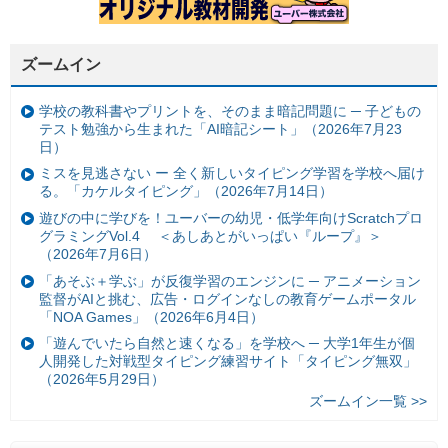
ズームイン
学校の教科書やプリントを、そのまま暗記問題に ─ 子どもの
テスト勉強から生まれた「AI暗記シート」（2026年7月23
日）
ミスを見逃さない ー 全く新しいタイピング学習を学校へ届け
る。「カケルタイピング」（2026年7月14日）
遊びの中に学びを！ユーバーの幼児・低学年向けScratchプロ
グラミングVol.4 ＜あしあとがいっぱい『ループ』＞
（2026年7月6日）
「あそぶ＋学ぶ」が反復学習のエンジンに ─ アニメーション
監督がAIと挑む、広告・ログインなしの教育ゲームポータル
「NOA Games」（2026年6月4日）
「遊んでいたら自然と速くなる」を学校へ ─ 大学1年生が個
人開発した対戦型タイピング練習サイト「タイピング無双」
（2026年5月29日）
ズームイン一覧 >>