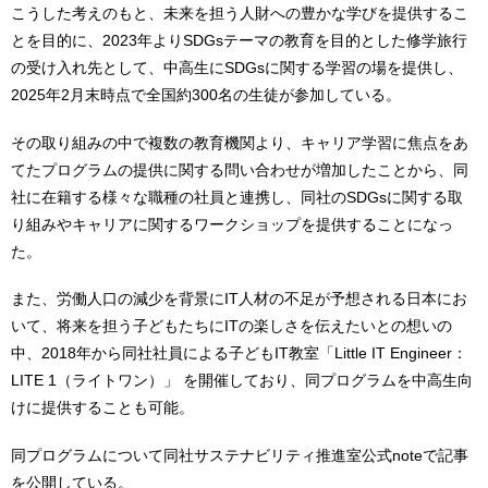
こうした考えのもと、未来を担う人財への豊かな学びを提供するこ
とを目的に、2023年よりSDGsテーマの教育を目的とした修学旅行
の受け入れ先として、中高生にSDGsに関する学習の場を提供し、
2025年2月末時点で全国約300名の生徒が参加している。
その取り組みの中で複数の教育機関より、キャリア学習に焦点をあ
てたプログラムの提供に関する問い合わせが増加したことから、同
社に在籍する様々な職種の社員と連携し、同社のSDGsに関する取
り組みやキャリアに関するワークショップを提供することになっ
た。
また、労働人口の減少を背景にIT人材の不足が予想される日本にお
いて、将来を担う子どもたちにITの楽しさを伝えたいとの想いの
中、2018年から同社社員による子どもIT教室「Little IT Engineer：
LITE 1（ライトワン）」 を開催しており、同プログラムを中高生向
けに提供することも可能。
同プログラムについて同社サステナビリティ推進室公式noteで記事
を公開している。