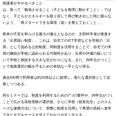
保護者が今やるべきこと
は、焦って「勉強させること（子どもを無理に動かすこと）」では
なく、子どもがエネルギーを取り戻して再び動き出した時に困らな
いよう、「再スタートできる環境（道）を整えておくこと」。
将来の不安を和らげる最大の備えとなるのが、文部科学省が推進す
る「出席扱い制度」。これは、自宅でのICT学習などを学校の「出
席」として認める公的制度。同制度を活用することで、自宅での学
習の継続が学校に認められる可能性があり、出席や評価の扱いにつ
いて学校と相談する大きな足がかりになる。また、内申点がつくこ
とで進路選択の幅を守るための有効な一手となり得る。
過去5年間で利用者は約20倍以上に急増し、新たな選択肢として定
着しつつある。
同セミナーでは、制度を利用するための7つの要件や、内申点がつく
ことで広がる高校受験の選択肢、さらに学校（校長先生）とのスム
ーズな連携方法について、実際に制度を活用して希望の高校へ進学
できたモデルケースを交えてわかりやすく伝える。