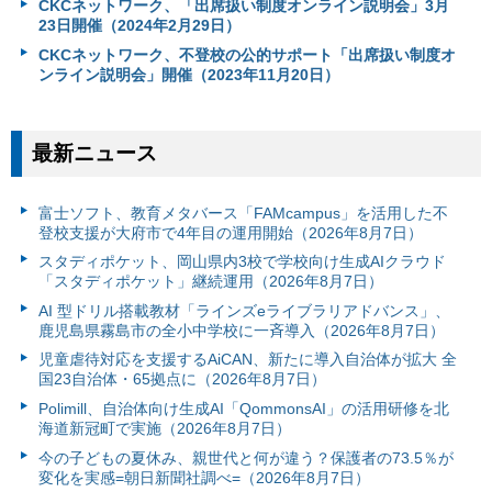
CKCネットワーク、「出席扱い制度オンライン説明会」3月
23日開催（2024年2月29日）
CKCネットワーク、不登校の公的サポート「出席扱い制度オ
ンライン説明会」開催（2023年11月20日）
最新ニュース
富⼠ソフト、教育メタバース「FAMcampus」を活用した不
登校支援が大府市で4年目の運用開始（2026年8月7日）
スタディポケット、岡山県内3校で学校向け生成AIクラウド
「スタディポケット」継続運用（2026年8月7日）
AI 型ドリル搭載教材「ラインズeライブラリアドバンス」、
鹿児島県霧島市の全小中学校に一斉導入（2026年8月7日）
児童虐待対応を支援するAiCAN、新たに導入自治体が拡大 全
国23自治体・65拠点に（2026年8月7日）
Polimill、自治体向け生成AI「QommonsAI」の活用研修を北
海道新冠町で実施（2026年8月7日）
今の子どもの夏休み、親世代と何が違う？保護者の73.5％が
変化を実感=朝日新聞社調べ=（2026年8月7日）