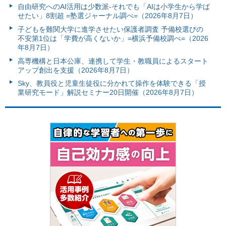
自由研究へのAI活用は少数派-それでも「AIは小学生から学ば
せたい」8割超 =塾選ジャーナル調べ=（2026年8月7日）
子どもを難関大学に進学させたい保護者調査 予備校選びの
不安第1位は「学費が高くないか」=横浜予備校調べ=（2026
年8月7日）
高専機構と日本公庫、連携して学生・教職員によるスタート
アップ創出を支援（2026年8月7日）
Sky、教員役と児童生徒役に分かれて操作を体験できる「授
業研究モード」解説セミナー20日開催（2026年8月7日）