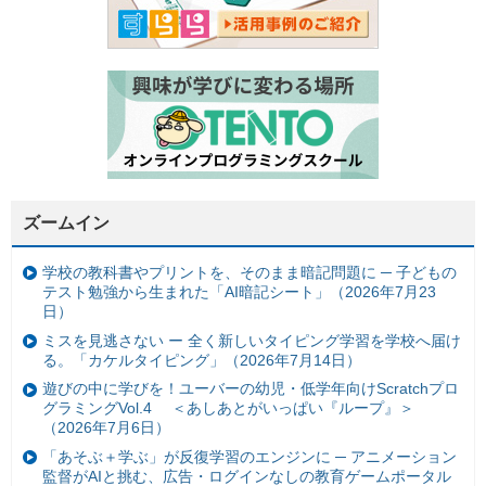
ズームイン
学校の教科書やプリントを、そのまま暗記問題に ─ 子どもの
テスト勉強から生まれた「AI暗記シート」（2026年7月23
日）
ミスを見逃さない ー 全く新しいタイピング学習を学校へ届け
る。「カケルタイピング」（2026年7月14日）
遊びの中に学びを！ユーバーの幼児・低学年向けScratchプロ
グラミングVol.4 ＜あしあとがいっぱい『ループ』＞
（2026年7月6日）
「あそぶ＋学ぶ」が反復学習のエンジンに ─ アニメーション
監督がAIと挑む、広告・ログインなしの教育ゲームポータル