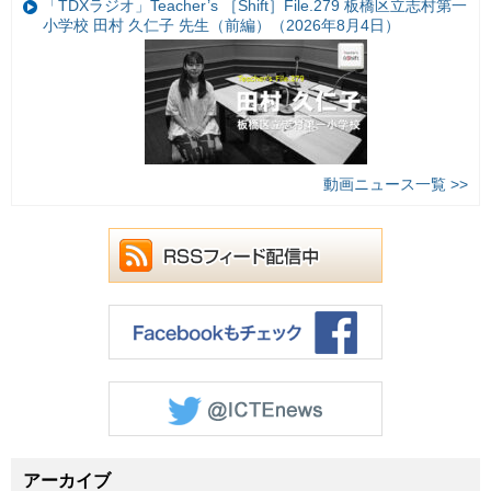
「TDXラジオ」Teacher’s ［Shift］File.279 板橋区立志村第一
小学校 田村 久仁子 先生（前編）（2026年8月4日）
動画ニュース一覧 >>
アーカイブ