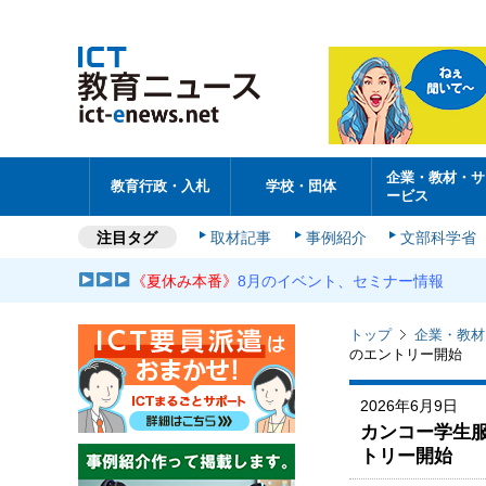
企業・教材・サ
教育行政・入札
学校・団体
ービス
注目タグ
取材記事
事例紹介
文部科学省
《夏休み本番》
8月のイベント、セミナー情報
トップ
企業・教材
のエントリー開始
2026年6月9日
カンコー学生
トリー開始