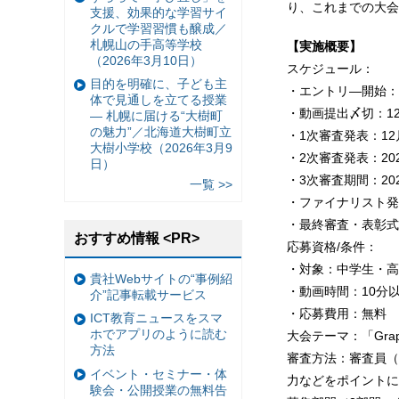
り、これまでの大会
支援、効果的な学習サイ
クルで学習習慣も醸成／
札幌山の手高等学校
【実施概要】
（2026年3月10日）
スケジュール：
目的を明確に、子ども主
・エントリ―開始：
体で見通しを立てる授業
・動画提出〆切：12
— 札幌に届ける“大樹町
の魅力”／北海道大樹町立
・1次審査発表：12
大樹小学校（2026年3月9
・2次審査発表：20
日）
・3次審査期間：20
一覧 >>
・ファイナリスト発表
・最終審査・表彰式
おすすめ情報 <PR>
応募資格/条件：
・対象：中学生・高
貴社Webサイトの“事例紹
・動画時間：10分
介”記事転載サービス
・応募費用：無料
ICT教育ニュースをスマ
ホでアプリのように読む
大会テーマ：「Gr
方法
審査方法：審査員（
イベント・セミナー・体
力などをポイントに
験会・公開授業の無料告