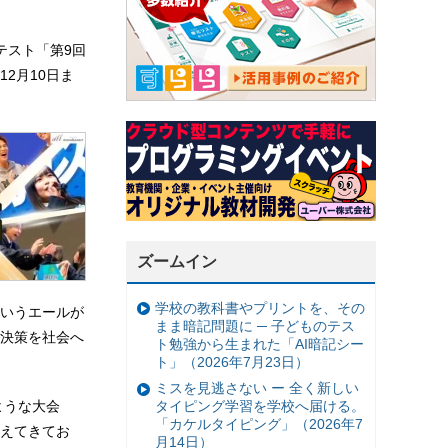
テスト「第9回
2月10日ま
ズームイン
学校の教科書やプリントを、その
いうエールが
まま暗記問題に ─ 子どものテス
決策を社会へ
ト勉強から生まれた「AI暗記シー
ト」（2026年7月23日）
ミスを見逃さない ー 全く新しい
ような大会
タイピング学習を学校へ届ける。
「カケルタイピング」（2026年7
えてきてお
月14日）