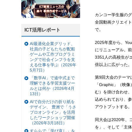
カンコー学生服のグ
全国動画クリエイト
で。
ICT活用レポート
2025年度から、Y
AI最適化企業グリッド、
社員の子どもたちが配船
にリニューアル。前
ゲームや工作プログラミ
3351人の高校生が
ングで社会インフラを支
倍以上に広がった。
える仕事を学ぶ（2026年
5月7日）
第9回大会のテーマは
「数学AI」で途中式まで
理解できる学習支援ツー
「Graphic」（映
ルとは何か（2026年4月
む）を掛け合わせ、
13日）
込められており、参
AIで自分だけの折り紙を
アウトプットする。
デザイン、 豊洲で「うさ
プロオンライン」を活用
したワークショップ開催
同大会は2020年
（2026年3月18日）
を」、そして「主体
すららで「学び直し」を