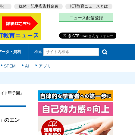
料）
媒体・記事広告料金表
ICT教育ニュースとは
ニュース配信登録
検索
データ・資料
STEM
AI
アプリ
エイト甲子園」
」のエン