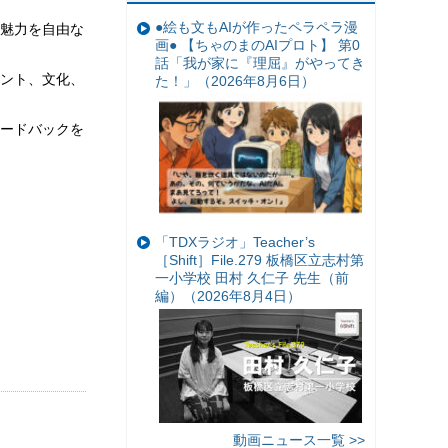
●絵も文もAIが作ったペラペラ漫
魅力を自由な
画● 【ちゃのまのAIプロト】 第0
話「我が家に『理屈』がやってき
ント、文化、
た！」（2026年8月6日）
ードバックを
「TDXラジオ」Teacher’s
［Shift］File.279 板橋区立志村第
一小学校 田村 久仁子 先生（前
編）（2026年8月4日）
動画ニュース一覧 >>