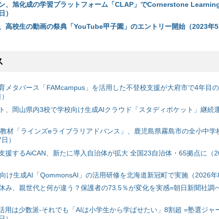
旭化成の学習プラットフォーム「CLAP」でCornerstone Learning
1日）
高校生の動画の祭典「YouTube甲子園」のエントリー開始（2023年5
ス
育メタバース「FAMcampus」を活用した不登校支援が大府市で4年目
日）
ト、岡山県内3校で学校向け生成AIクラウド「スタディポケット」継続運用
搭載教材「ラインズeライブラリアドバンス」、鹿児島県霧島市の全小中学
7日）
援するAiCAN、新たに導入自治体が拡大 全国23自治体・65拠点に（20
自治体向け生成AI「QommonsAI」の活用研修を北海道新冠町で実施（2026年
み、親世代と何が違う？保護者の73.5％が変化を実感=朝日新聞社調べ=
I活用は少数派-それでも「AIは小学生から学ばせたい」8割超 =塾選ジャ
7日）