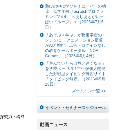
遊びの中に学びを！ユーバーの幼
児・低学年向けScratchプログラ
ミングVol.4 ＜あしあとがいっ
ぱい『ループ』＞（2026年7月6
日）
「あそぶ＋学ぶ」が反復学習のエ
ンジンに ─ アニメーション監督
がAIと挑む、広告・ログインなし
の教育ゲームポータル「NOA
Games」（2026年6月4日）
「遊んでいたら自然と速くなる」
を学校へ ─ 大学1年生が個人開発
した対戦型タイピング練習サイト
「タイピング無双」（2026年5月
29日）
ズームイン一覧 >>
イベント・セミナースケジュール
探究力・構成
動画ニュース