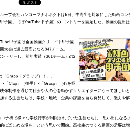
ループ会社カンコーマナボネクトは5日、中高生を対象にした動画コン
甲子園」（旧YouTube甲子園）のエントリーを開始した。動画の提出は1
ouTube甲子園は全国動画クリエイト甲子園
回大会は過去最高となる847チーム、
エントリーし、前年実績（361チーム）の2
「Grapp（グラップ）！」。
像）×「Clap」（拍手）×「Grasp」（心を掴
映像制作を通じて社会や人の心を動かすクリエイターになってほしいと
加する生徒たちは、学校・地域・企業の課題を自ら発見して、魅力や解
、コロナ禍で様々な学校行事が制限されていた生徒たちに「思い出になる
的に楽しめる場を」という思いで開始。高校生のつくる動画の需要は増