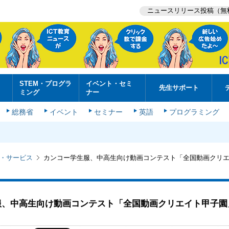
ニュースリリース投稿（無
STEM・プログラ
イベント・セミ
先生サポート
ミング
ナー
総務省
イベント
セミナー
英語
プログラミング
・サービス
カンコー学生服、中高生向け動画コンテスト「全国動画クリ
服、中高生向け動画コンテスト「全国動画クリエイト甲子園