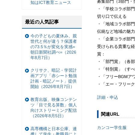
募集部門（3部門・
知はICT教育ニュース
・「学校コラボ部門
切り口で伝える
最近の人気記事
・「地域コラボ部門
伝統など地域の魅力
今の子どもの夏休み、親
・「企業コラボ部門
世代と何が違う？保護者
受けられる貴重な経
の73.5％が変化を実感=
朝日新聞社調べ=（2026
賞：
年8月7日）
・「部門賞」（各部
・「特別賞」（すべ
クリサク、暗記・学習計
画アプリ「赤シート勉強
・「フリーBGMア
計画 - 暗記ノート」提供
・「エー・フリーク
開始（2026年8月7日）
詳細・申込
教育出版、映像コンテン
ツ「目で見る算数」個人
向けストリーミング配信
関連URL
（2026年8月5日）
カンコー学生服
高専機構と日本公庫、連
携して学生・教職員によ