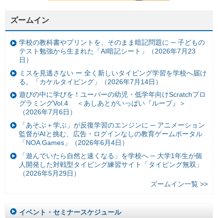
ズームイン
学校の教科書やプリントを、そのまま暗記問題に ─ 子どもの
テスト勉強から生まれた「AI暗記シート」（2026年7月23
日）
ミスを見逃さない ー 全く新しいタイピング学習を学校へ届け
る。「カケルタイピング」（2026年7月14日）
遊びの中に学びを！ユーバーの幼児・低学年向けScratchプロ
グラミングVol.4 ＜あしあとがいっぱい『ループ』＞
（2026年7月6日）
「あそぶ＋学ぶ」が反復学習のエンジンに ─ アニメーション
監督がAIと挑む、広告・ログインなしの教育ゲームポータル
「NOA Games」（2026年6月4日）
「遊んでいたら自然と速くなる」を学校へ ─ 大学1年生が個
人開発した対戦型タイピング練習サイト「タイピング無双」
（2026年5月29日）
ズームイン一覧 >>
イベント・セミナースケジュール