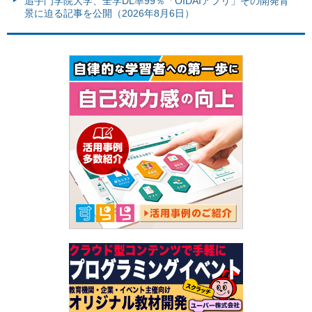
追手門学院大学、全学DL率99％「OIDAIアプリ」その開発背
景に迫る記事を公開（2026年8月6日）