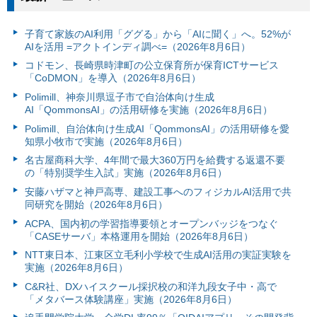
子育て家族のAI利用「ググる」から「AIに聞く」へ。52%が
AIを活用 =アクトインディ調べ=（2026年8月6日）
コドモン、長崎県時津町の公立保育所が保育ICTサービス
「CoDMON」を導入（2026年8月6日）
Polimill、神奈川県逗子市で自治体向け生成
AI「QommonsAI」の活用研修を実施（2026年8月6日）
Polimill、自治体向け生成AI「QommonsAI」の活用研修を愛
知県小牧市で実施（2026年8月6日）
名古屋商科大学、4年間で最大360万円を給費する返還不要
の「特別奨学生入試」実施（2026年8月6日）
安藤ハザマと神戸高専、建設工事へのフィジカルAI活用で共
同研究を開始（2026年8月6日）
ACPA、国内初の学習指導要領とオープンバッジをつなぐ
「CASEサーバ」本格運用を開始（2026年8月6日）
NTT東日本、江東区立毛利小学校で生成AI活用の実証実験を
実施（2026年8月6日）
C&R社、DXハイスクール採択校の和洋九段女子中・高で
「メタバース体験講座」実施（2026年8月6日）