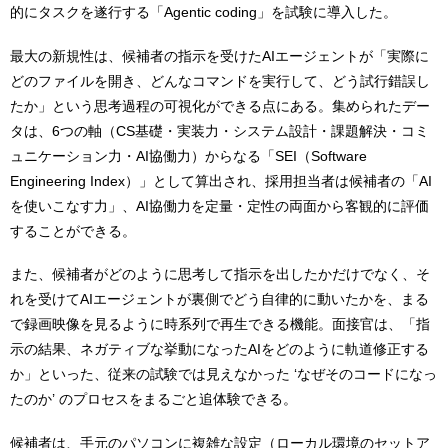
的にタスクを遂行する「Agentic coding」を試験に導入した。
最大の新規性は、候補者の指示を受けたAIエージェントが「実際に
どのファイルを開き、どんなコマンドを実行して、どう試行錯誤し
たか」という思考過程の可視化ができる点にある。集められたデー
タは、6つの軸（CS基礎・実装力・システム設計・課題解決・コミ
ュニケーション力・AI協働力）からなる「SEI（Software
Engineering Index）」として算出され、採用担当者は候補者の「AI
を使いこなす力」、AI協働力を定量・定性の両面から客観的に評価
することができる。
また、候補者がどのように思考して指示を出したかだけでなく、そ
れを受けてAIエージェントが裏側でどう自律的に動いたかを、まる
で録画映像を見るように時系列で再生できる機能。面接官は、「指
示の結果、ネガティブな挙動になったAIをどのように軌道修正する
か」といった、従来の試験では見えなかった ‘なぜそのコードになっ
たのか’ のプロセスをまるごと追体験できる。
候補者は、手元のパソコンに複雑な設定（ローカル環境のセットア