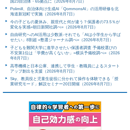
国23自治体・65拠点に（2026年8月7日）
Polimill、自治体向け生成AI「QommonsAI」の活用研修を北
海道新冠町で実施（2026年8月7日）
今の子どもの夏休み、親世代と何が違う？保護者の73.5％が
変化を実感=朝日新聞社調べ=（2026年8月7日）
自由研究へのAI活用は少数派-それでも「AIは小学生から学ば
せたい」8割超 =塾選ジャーナル調べ=（2026年8月7日）
子どもを難関大学に進学させたい保護者調査 予備校選びの
不安第1位は「学費が高くないか」=横浜予備校調べ=（2026
年8月7日）
高専機構と日本公庫、連携して学生・教職員によるスタート
アップ創出を支援（2026年8月7日）
Sky、教員役と児童生徒役に分かれて操作を体験できる「授
業研究モード」解説セミナー20日開催（2026年8月7日）