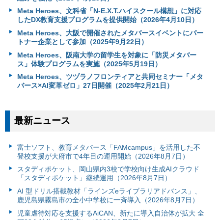
Meta Heroes、文科省「N-E.X.T.ハイスクール構想」に対応
したDX教育支援プログラムを提供開始（2026年4月10日）
Meta Heroes、大阪で開催されたメタバースイベントにパー
トナー企業として参加（2025年9月22日）
Meta Heroes、阪南大学の留学生を対象に「防災メタバー
ス」体験プログラムを実施（2025年5月19日）
Meta Heroes、ツヅラノフロンティアと共同セミナー「メタ
バース×AI変革ゼロ」27日開催（2025年2月21日）
最新ニュース
富⼠ソフト、教育メタバース「FAMcampus」を活用した不
登校支援が大府市で4年目の運用開始（2026年8月7日）
スタディポケット、岡山県内3校で学校向け生成AIクラウド
「スタディポケット」継続運用（2026年8月7日）
AI 型ドリル搭載教材「ラインズeライブラリアドバンス」、
鹿児島県霧島市の全小中学校に一斉導入（2026年8月7日）
児童虐待対応を支援するAiCAN、新たに導入自治体が拡大 全