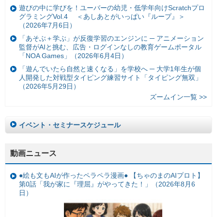
遊びの中に学びを！ユーバーの幼児・低学年向けScratchプロ
グラミングVol.4 ＜あしあとがいっぱい『ループ』＞
（2026年7月6日）
「あそぶ＋学ぶ」が反復学習のエンジンに ─ アニメーション
監督がAIと挑む、広告・ログインなしの教育ゲームポータル
「NOA Games」（2026年6月4日）
「遊んでいたら自然と速くなる」を学校へ ─ 大学1年生が個
人開発した対戦型タイピング練習サイト「タイピング無双」
（2026年5月29日）
ズームイン一覧 >>
イベント・セミナースケジュール
動画ニュース
●絵も文もAIが作ったペラペラ漫画● 【ちゃのまのAIプロト】
第0話「我が家に『理屈』がやってきた！」（2026年8月6
日）