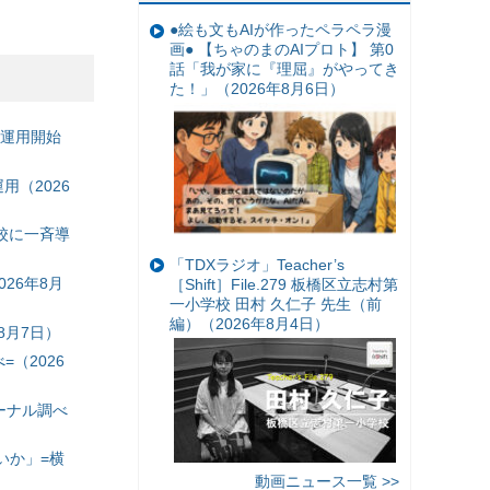
●絵も文もAIが作ったペラペラ漫
画● 【ちゃのまのAIプロト】 第0
話「我が家に『理屈』がやってき
た！」（2026年8月6日）
の運用開始
（2026
校に一斉導
「TDXラジオ」Teacher’s
26年8月
［Shift］File.279 板橋区立志村第
一小学校 田村 久仁子 先生（前
編）（2026年8月4日）
8月7日）
（2026
ーナル調べ
いか」=横
動画ニュース一覧 >>