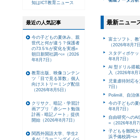
知はICT教育ニュース
最新ニュー
最近の人気記事
今の子どもの夏休み、親
富⼠ソフト、教
世代と何が違う？保護者
（2026年8月7
の73.5％が変化を実感=
スタディポケッ
朝日新聞社調べ=（2026
年8月7日）
年8月7日）
AI 型ドリル
入（2026年8月
教育出版、映像コンテン
ツ「目で見る算数」個人
児童虐待対応を支
向けストリーミング配信
7日）
（2026年8月5日）
Polimill、
クリサク、暗記・学習計
今の子どもの夏休
画アプリ「赤シート勉強
年8月7日）
計画 - 暗記ノート」提供
自由研究へのA
開始（2026年8月7日）
=（2026年8月
子どもを難関大
関西外国語大学、学生2
浜予備校調べ=（
名が「ラーニングイノベ