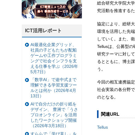
総合研究大学院大学
究活動を推進するた
協定により、総研大
ICT活用レポート
環境を活用した先端
していく。また、衛
AI最適化企業グリッド、
Tellusは、公募
社員の子どもたちが配船
研究テーマに対して
ゲームや工作プログラミ
ングで社会インフラを支
るとともに、博士課
える仕事を学ぶ（2026年
う。
5月7日）
「数学AI」で途中式まで
今回の相互連携協定
理解できる学習支援ツー
社会実装の各分野で
ルとは何か（2026年4月
13日）
のとなる。
AIで自分だけの折り紙を
デザイン、 豊洲で「うさ
関連URL
プロオンライン」を活用
したワークショップ開催
（2026年3月18日）
Tellus
すららで「学び直し」を