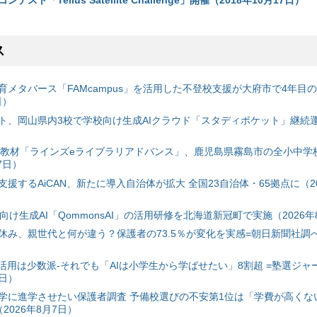
ス
育メタバース「FAMcampus」を活用した不登校支援が大府市で4年目
日）
ト、岡山県内3校で学校向け生成AIクラウド「スタディポケット」継続運用
搭載教材「ラインズeライブラリアドバンス」、鹿児島県霧島市の全小中学
7日）
援するAiCAN、新たに導入自治体が拡大 全国23自治体・65拠点に（20
自治体向け生成AI「QommonsAI」の活用研修を北海道新冠町で実施（2026年
み、親世代と何が違う？保護者の73.5％が変化を実感=朝日新聞社調べ=
I活用は少数派-それでも「AIは小学生から学ばせたい」8割超 =塾選ジャ
7日）
学に進学させたい保護者調査 予備校選びの不安第1位は「学費が高くな
2026年8月7日）