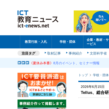
企業・教材・サ
教育行政・入札
学校・団体
ービス
注目タグ
取材記事
事例紹介
文部科学省
《夏休み本番》
8月のイベント、セミナー情報
トップ
学校・団体
2026年6月15日
Tellus、