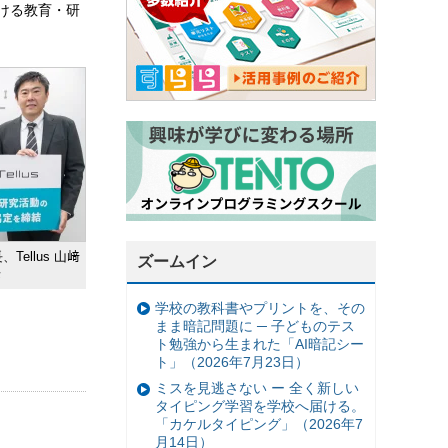
おける教育・研
ellus 山﨑
ズームイン
長
学校の教科書やプリントを、その
まま暗記問題に ─ 子どものテス
ト勉強から生まれた「AI暗記シー
ト」（2026年7月23日）
ミスを見逃さない ー 全く新しい
タイピング学習を学校へ届ける。
「カケルタイピング」（2026年7
月14日）