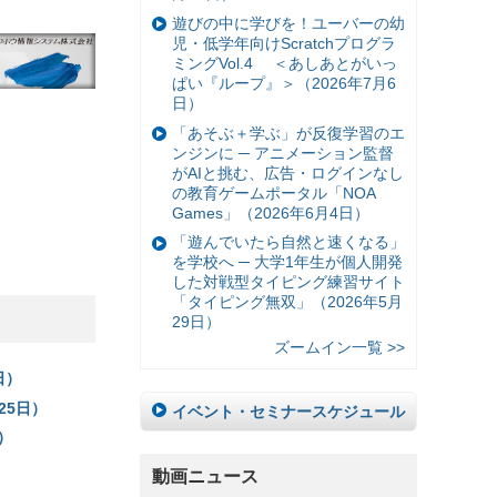
遊びの中に学びを！ユーバーの幼
児・低学年向けScratchプログラ
ミングVol.4 ＜あしあとがいっ
ぱい『ループ』＞（2026年7月6
日）
「あそぶ＋学ぶ」が反復学習のエ
ンジンに ─ アニメーション監督
がAIと挑む、広告・ログインなし
の教育ゲームポータル「NOA
Games」（2026年6月4日）
「遊んでいたら自然と速くなる」
を学校へ ─ 大学1年生が個人開発
した対戦型タイピング練習サイト
「タイピング無双」（2026年5月
29日）
ズームイン一覧 >>
日）
25日）
イベント・セミナースケジュール
）
動画ニュース