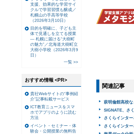
支援、効果的な学習サイ
クルで学習習慣も醸成／
札幌山の手高等学校
（2026年3月10日）
目的を明確に、子ども主
体で見通しを立てる授業
— 札幌に届ける“大樹町
の魅力”／北海道大樹町立
大樹小学校（2026年3月9
日）
一覧 >>
おすすめ情報 <PR>
関連記事
貴社Webサイトの“事例紹
介”記事転載サービス
萩明倫館高校な
ICT教育ニュースをスマ
SIGNATE、さ
ホでアプリのように読む
方法
さくらインター
イベント・セミナー・体
さくらインター
験会・公開授業の無料告
衛星データ分析コンテ