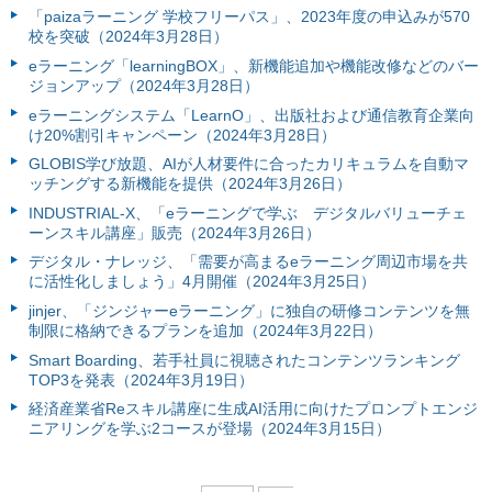
「paizaラーニング 学校フリーパス」、2023年度の申込みが570
校を突破（2024年3月28日）
eラーニング「learningBOX」、新機能追加や機能改修などのバー
ジョンアップ（2024年3月28日）
eラーニングシステム「LearnO」、出版社および通信教育企業向
け20%割引キャンペーン（2024年3月28日）
GLOBIS学び放題、AIが人材要件に合ったカリキュラムを自動マ
ッチングする新機能を提供（2024年3月26日）
INDUSTRIAL-X、「eラーニングで学ぶ デジタルバリューチェ
ーンスキル講座」販売（2024年3月26日）
デジタル・ナレッジ、「需要が高まるeラーニング周辺市場を共
に活性化しましょう」4月開催（2024年3月25日）
jinjer、「ジンジャーeラーニング」に独自の研修コンテンツを無
制限に格納できるプランを追加（2024年3月22日）
Smart Boarding、若手社員に視聴されたコンテンツランキング
TOP3を発表（2024年3月19日）
経済産業省Reスキル講座に生成AI活用に向けたプロンプトエンジ
ニアリングを学ぶ2コースが登場（2024年3月15日）