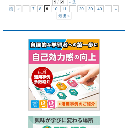
9 / 69
« 先
頭
«
...
7
8
9
10
11
...
20
30
40
...
»
最後 »