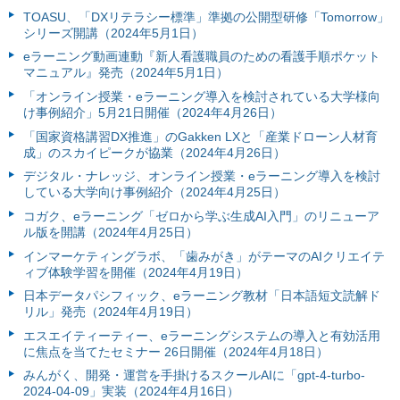
TOASU、「DXリテラシー標準」準拠の公開型研修「Tomorrow」
シリーズ開講（2024年5月1日）
eラーニング動画連動『新人看護職員のための看護手順ポケット
マニュアル』発売（2024年5月1日）
「オンライン授業・eラーニング導入を検討されている大学様向
け事例紹介」5月21日開催（2024年4月26日）
「国家資格講習DX推進」のGakken LXと「産業ドローン人材育
成」のスカイピークが協業（2024年4月26日）
デジタル・ナレッジ、オンライン授業・eラーニング導入を検討
している大学向け事例紹介（2024年4月25日）
コガク、eラーニング「ゼロから学ぶ生成AI入門」のリニューア
ル版を開講（2024年4月25日）
インマーケティングラボ、「歯みがき」がテーマのAIクリエイテ
ィブ体験学習を開催（2024年4月19日）
日本データパシフィック、eラーニング教材「日本語短文読解ド
リル」発売（2024年4月19日）
エスエイティーティー、eラーニングシステムの導入と有効活用
に焦点を当てたセミナー 26日開催（2024年4月18日）
みんがく、開発・運営を手掛けるスクールAIに「gpt-4-turbo-
2024-04-09」実装（2024年4月16日）