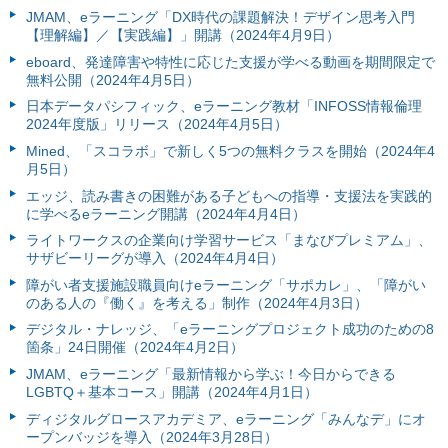
JMAM、eラーニング「DX時代の課題解決！デザイン思考入門
【理解編】／【実践編】」開講（2024年4月9日）
eboard、発達障害や特性に応じた支援が学べる動画を期間限定で
無料公開（2024年4月5日）
日本データパシフィック、eラーニング教材「INFOSS情報倫理
2024年度版」リリース（2024年4月5日）
Mined、「スコラボ」で新しく5つの無料クラスを開始（2024年4
月5日）
エッジ、読み書きの困難がある子どもへの指導・支援法を実践的
に学べるeラーニング開講（2024年4月4日）
ライトワークスの企業向け学習サービス「まなびプレミアム」、
サザビーリーグが導入（2024年4月4日）
障がい者支援施設職員向けeラーニング「サポカレ」、「障がい
のある人の『働く』を考える」制作（2024年4月3日）
デジタル・ナレッジ、「eラーニングプロジェクト成功のための8
箇条」24日開催（2024年4月2日）
JMAM、eラーニング「最新情報から学ぶ！今日からできる
LGBTQ＋基本コース」開講（2024年4月1日）
ディジタルグロースアカデミア、eラーニング「みんなデ」にオ
ープンバッジを導入（2024年3月28日）