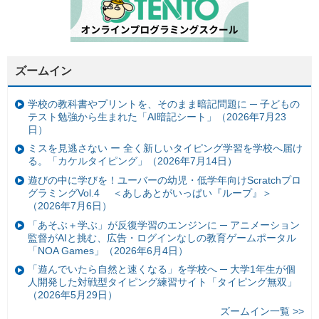
ズームイン
学校の教科書やプリントを、そのまま暗記問題に ─ 子どもの
テスト勉強から生まれた「AI暗記シート」（2026年7月23
日）
ミスを見逃さない ー 全く新しいタイピング学習を学校へ届け
る。「カケルタイピング」（2026年7月14日）
遊びの中に学びを！ユーバーの幼児・低学年向けScratchプロ
グラミングVol.4 ＜あしあとがいっぱい『ループ』＞
（2026年7月6日）
「あそぶ＋学ぶ」が反復学習のエンジンに ─ アニメーション
監督がAIと挑む、広告・ログインなしの教育ゲームポータル
「NOA Games」（2026年6月4日）
「遊んでいたら自然と速くなる」を学校へ ─ 大学1年生が個
人開発した対戦型タイピング練習サイト「タイピング無双」
（2026年5月29日）
ズームイン一覧 >>