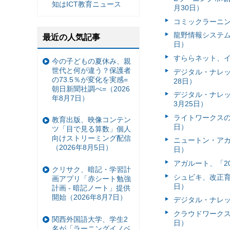
知はICT教育ニュース
月30日）
コミックラーニング
龍野情報システム
最近の人気記事
日）
すららネット、イ
今の子どもの夏休み、親
世代と何が違う？保護者
デジタル・ナレッジ
の73.5％が変化を実感=
28日）
朝日新聞社調べ=（2026
デジタル・ナレッ
年8月7日）
3月25日）
ライトワークスの学
教育出版、映像コンテン
日）
ツ「目で見る算数」個人
向けストリーミング配信
ニュートン・アカデ
（2026年8月5日）
日）
アガルート、「2
クリサク、暗記・学習計
シュビキ、改正育
画アプリ「赤シート勉強
日）
計画 - 暗記ノート」提供
開始（2026年8月7日）
デジタル・ナレッ
クラウドワークス
関西外国語大学、学生2
日）
名が「ラーニングイノベ