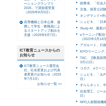
総務省、「社会人
ーショングランプリ
2026」で奨励賞受賞
京進、保育士試験
（2026年8月5日）
オンデマンド×伴走
シュビキ、「日本
高専機構と日本公庫、連
携して学生・教職員によ
Study-AI、
るスタートアップ創出を
eラーニング配信モ
支援（2026年8月7日）
（2022年3月14
アガルート、行政
ICT教育ニュースからの
KIYOラーニン
お知らせ
TAC、【教員採
3月11日）
ICT教育ニュース運営会
コガク、eラーニ
社、社名変更および代表
者変更のお知らせ（2025
シュビキ、「JLP
年7月1日）
日）
お知らせ一覧 >>
すららネット、中
住友理工、ジールの
日）
NPO人材開発機