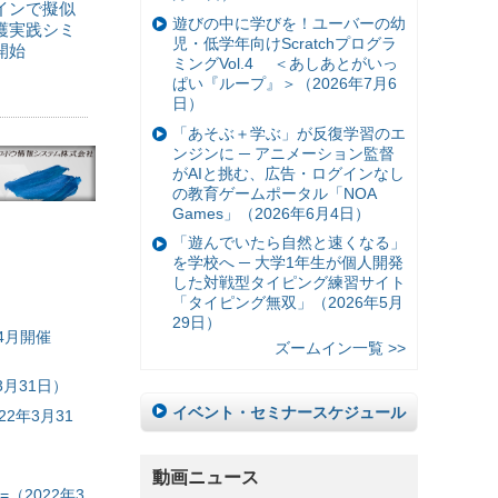
インで擬似
遊びの中に学びを！ユーバーの幼
護実践シミ
児・低学年向けScratchプログラ
開始
ミングVol.4 ＜あしあとがいっ
ぱい『ループ』＞（2026年7月6
日）
「あそぶ＋学ぶ」が反復学習のエ
ンジンに ─ アニメーション監督
がAIと挑む、広告・ログインなし
の教育ゲームポータル「NOA
Games」（2026年6月4日）
「遊んでいたら自然と速くなる」
を学校へ ─ 大学1年生が個人開発
した対戦型タイピング練習サイト
「タイピング無双」（2026年5月
29日）
4月開催
ズームイン一覧 >>
月31日）
イベント・セミナースケジュール
2年3月31
動画ニュース
（2022年3