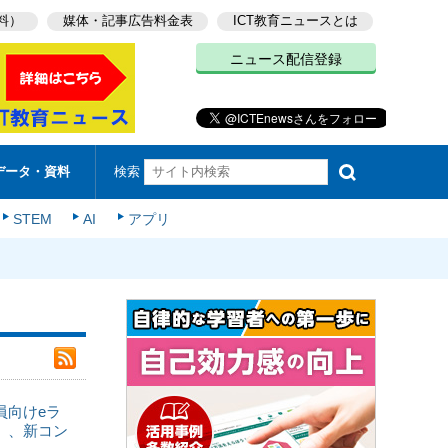
料）
媒体・記事広告料金表
ICT教育ニュースとは
ニュース配信登録
検索
データ・資料
STEM
AI
アプリ
員向けeラ
」、新コン