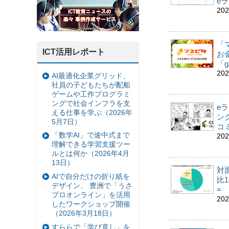
e
20
「
ICT活用レポート
お
「g
20
AI最適化企業グリッド、
社員の子どもたちが配船
ゲームや工作プログラミ
ングで社会インフラを支
e
える仕事を学ぶ（2026年
ン
5月7日）
コ
「数学AI」で途中式まで
20
理解できる学習支援ツー
ルとは何か（2026年4月
13日）
対
AIで自分だけの折り紙を
比1
デザイン、 豊洲で「うさ
=
プロオンライン」を活用
20
したワークショップ開催
（2026年3月18日）
すららで「学び直し」を