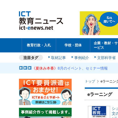
企業・教材・サ
教育行政・入札
学校・団体
ービス
注目タグ
取材記事
事例紹介
文部科学省
《夏休み本番》
8月のイベント、セミナー情報
トップ
eラーニン
eラーニング
シュ
文