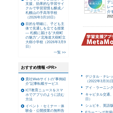
デ
支援、効果的な学習サイ
レ
クルで学習習慣も醸成／
介
札幌山の手高等学校
20
（2026年3月10日）
目的を明確に、子ども主
体で見通しを立てる授業
— 札幌に届ける“大樹町
の魅力”／北海道大樹町立
大樹小学校（2026年3月9
日）
一覧 >>
おすすめ情報 <PR>
デジタル・ナレッ
貴社Webサイトの“事例紹
（2022年3月31
介”記事転載サービス
アイ・ラーニング
ICT教育ニュースをスマ
キャピタル交通、
ホでアプリのように読む
日）
方法
シュビキ、英語版
イベント・セミナー・体
験会・公開授業の無料告
Eラーニング市場は2