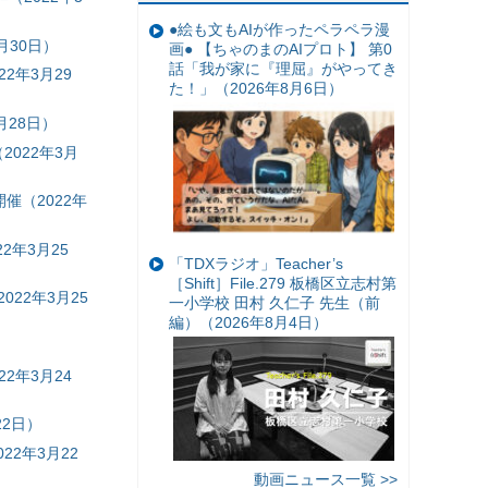
●絵も文もAIが作ったペラペラ漫
月30日）
画● 【ちゃのまのAIプロト】 第0
話「我が家に『理屈』がやってき
2年3月29
た！」（2026年8月6日）
月28日）
2022年3月
催（2022年
2年3月25
「TDXラジオ」Teacher’s
［Shift］File.279 板橋区立志村第
22年3月25
一小学校 田村 久仁子 先生（前
編）（2026年8月4日）
2年3月24
2日）
2年3月22
動画ニュース一覧 >>