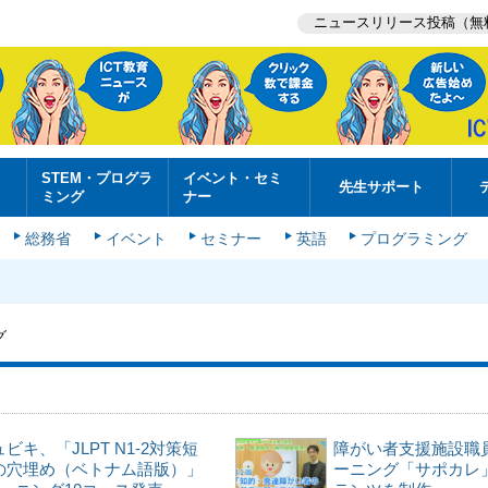
ニュースリリース投稿（無
STEM・プログラ
イベント・セミ
先生サポート
ミング
ナー
総務省
イベント
セミナー
英語
プログラミング
グ
ビキ、「JLPT N1-2対策短
障がい者支援施設職
の穴埋め（ベトナム語版）」
ーニング「サポカレ