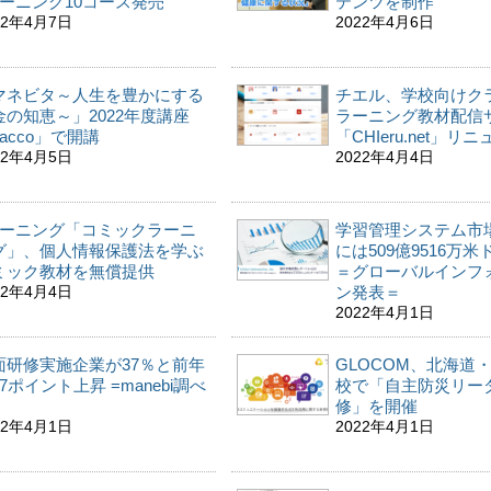
ラーニング10コース発売
テンツを制作
22年4月7日
2022年4月6日
マネビタ～人生を豊かにする
チエル、学校向けク
金の知恵～」2022年度講座
ラーニング教材配信
acco」で開講
「CHIeru.net」リ
22年4月5日
2022年4月4日
ラーニング「コミックラーニ
学習管理システム市場
グ」、個人情報保護法を学ぶ
には509億9516万
ミック教材を無償提供
＝グローバルインフ
22年4月4日
ン発表＝
2022年4月1日
面研修実施企業が37％と前年
GLOCOM、北海道
7ポイント上昇 =manebi調べ
校で「自主防災リー
修」を開催
22年4月1日
2022年4月1日