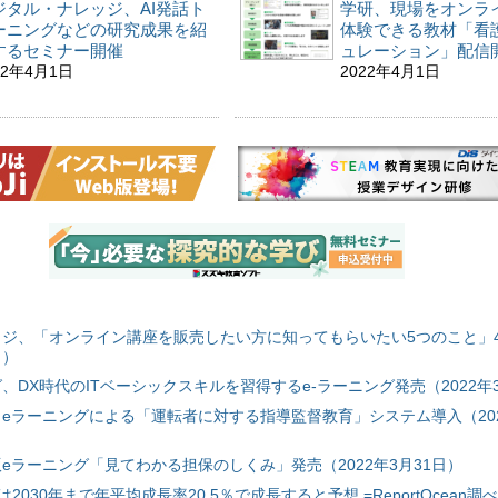
ジタル・ナレッジ、AI発話ト
学研、現場をオンラ
ーニングなどの研究成果を紹
体験できる教材「看
するセミナー開催
ュレーション」配信
22年4月1日
2022年4月1日
ジ、「オンライン講座を販売したい方に知ってもらいたい5つのこと」
日）
、DX時代のITベーシックスキルを習得するe-ラーニング発売（2022年3
eラーニングによる「運転者に対する指導監督教育」システム導入（202
eラーニング「見てわかる担保のしくみ」発売（2022年3月31日）
030年まで年平均成長率20.5％で成長すると予想 =ReportOcean調べ=