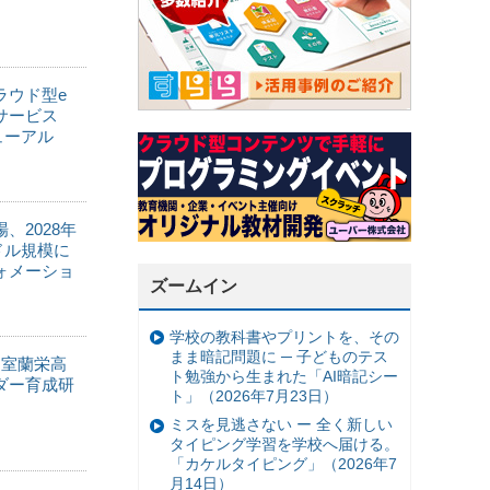
ラウド型e
サービス
ニューアル
、2028年
米ドル規模に
ォメーショ
ズームイン
学校の教科書やプリントを、その
まま暗記問題に ─ 子どものテス
・室蘭栄高
ト勉強から生まれた「AI暗記シー
ダー育成研
ト」（2026年7月23日）
ミスを見逃さない ー 全く新しい
タイピング学習を学校へ届ける。
「カケルタイピング」（2026年7
月14日）