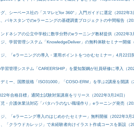
、シーベース社の「スマレビfor 360°」入門ガイドに選定（2022年3
、パキスタンでのeラーニングの基礎調査プロジェクトの中間報告（202
ンドネシアの公立中学校に数学分野のeラーニング教材提供（2022年3
、学習管理システム「KnowledgeDeliver」の無料体験セミナー開催（
ジ、「eラーニングの導入・運用ポイントをつかむセミナー」4月22日開
習管理システム「CAREERSHIP」を愛知製鋼が社員研修に導入（202
ミー、国際規格「ISO31000」「COSO-ERM」を学ぶ2講座を開講（20
022年合格目標」通関士試験対策講座をリリース（2022年3月24日）
児・介護休業法対応「パタハラのない職場作り」eラーニング発売（202
ジ、「eラーニング導入のはじめかたセミナー」無料開催（2022年3月2
、「クラウドカレッジ」で未経験者向けイラスト作成コースを新設（202