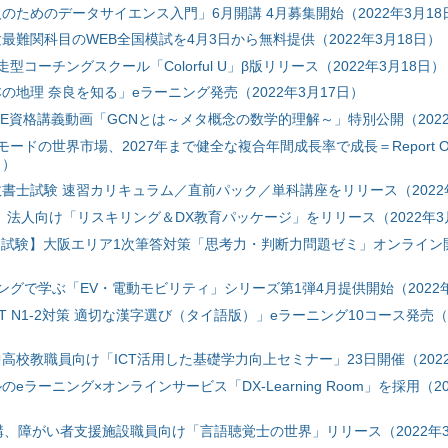
のためのデータサイエンス入門」6月開講 4月募集開始（2022年3月18
最難関科目のWEB全国模試を4月3日から無料提供（2022年3月18日）
型コーチングスクール「Colorful U」β版リリース（2022年3月18日）
の地理 奈良を知る」eラーニング発売（2022年3月17日）
最新のE資格講義動画「GCNとは～メタ概念の数学的理解～」特別公開（2022
ードの世界市場、2027年まで健全な複合年間成長率で成長＝Report O
日）
書士試験 速習カリキュラム／直前パック／単科講座をリリース（2022年
グ、法人向け「リスキリング＆DX教育パッケージ」をリリース（2022年3
用試験】大阪エリア1次筆答対策「思考力・判断力問題ゼミ」オンライン開
ングで学ぶ「EV・電動モビリティ」シリーズ第1弾4月提供開始（2022年
T N1-2対策 適切な漢字選び（タイ語版）」eラーニング10コース発売（2
高校教職員向け「ICT活用した基礎学力向上セミナー」23日開催（2022
eラーニング×オンラインサービス「DX-Learning Room」を採用（20
構、障がい者支援施設職員向け「言語聴覚士の世界」リリース（2022年