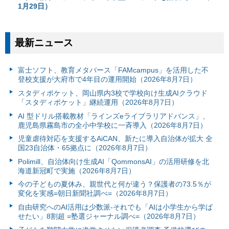
1月29日）
最新ニュース
富⼠ソフト、教育メタバース「FAMcampus」を活用した不
登校支援が大府市で4年目の運用開始（2026年8月7日）
スタディポケット、岡山県内3校で学校向け生成AIクラウド
「スタディポケット」継続運用（2026年8月7日）
AI 型ドリル搭載教材「ラインズeライブラリアドバンス」、
鹿児島県霧島市の全小中学校に一斉導入（2026年8月7日）
児童虐待対応を支援するAiCAN、新たに導入自治体が拡大 全
国23自治体・65拠点に（2026年8月7日）
Polimill、自治体向け生成AI「QommonsAI」の活用研修を北
海道新冠町で実施（2026年8月7日）
今の子どもの夏休み、親世代と何が違う？保護者の73.5％が
変化を実感=朝日新聞社調べ=（2026年8月7日）
自由研究へのAI活用は少数派-それでも「AIは小学生から学ば
せたい」8割超 =塾選ジャーナル調べ=（2026年8月7日）