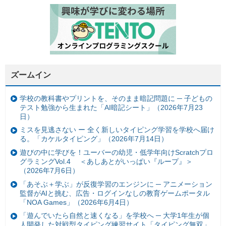
ズームイン
学校の教科書やプリントを、そのまま暗記問題に ─ 子どもの
テスト勉強から生まれた「AI暗記シート」（2026年7月23
日）
ミスを見逃さない ー 全く新しいタイピング学習を学校へ届け
る。「カケルタイピング」（2026年7月14日）
遊びの中に学びを！ユーバーの幼児・低学年向けScratchプロ
グラミングVol.4 ＜あしあとがいっぱい『ループ』＞
（2026年7月6日）
「あそぶ＋学ぶ」が反復学習のエンジンに ─ アニメーション
監督がAIと挑む、広告・ログインなしの教育ゲームポータル
「NOA Games」（2026年6月4日）
「遊んでいたら自然と速くなる」を学校へ ─ 大学1年生が個
人開発した対戦型タイピング練習サイト「タイピング無双」