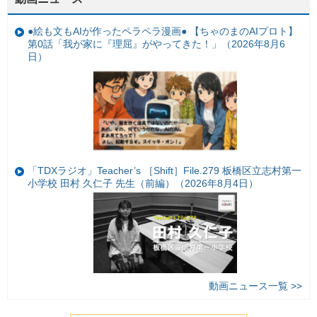
●絵も文もAIが作ったペラペラ漫画● 【ちゃのまのAIプロト】
第0話「我が家に『理屈』がやってきた！」（2026年8月6
日）
「TDXラジオ」Teacher’s ［Shift］File.279 板橋区立志村第一
小学校 田村 久仁子 先生（前編）（2026年8月4日）
動画ニュース一覧 >>