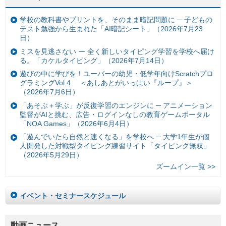
学校の教科書やプリントを、そのまま暗記問題に ─ 子どもの
テスト勉強から生まれた「AI暗記シート」（2026年7月23
日）
ミスを見逃さない ー 全く新しいタイピング学習を学校へ届け
る。「カケルタイピング」（2026年7月14日）
遊びの中に学びを！ユーバーの幼児・低学年向けScratchプロ
グラミングVol.4 ＜あしあとがいっぱい『ループ』＞
（2026年7月6日）
「あそぶ＋学ぶ」が反復学習のエンジンに ─ アニメーション
監督がAIと挑む、広告・ログインなしの教育ゲームポータル
「NOA Games」（2026年6月4日）
「遊んでいたら自然と速くなる」を学校へ ─ 大学1年生が個
人開発した対戦型タイピング練習サイト「タイピング無双」
（2026年5月29日）
ズームイン一覧 >>
イベント・セミナースケジュール
動画ニュース