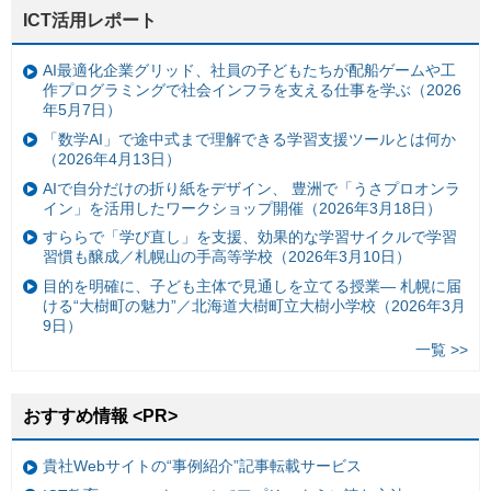
ICT活用レポート
AI最適化企業グリッド、社員の子どもたちが配船ゲームや工
作プログラミングで社会インフラを支える仕事を学ぶ（2026
年5月7日）
「数学AI」で途中式まで理解できる学習支援ツールとは何か
（2026年4月13日）
AIで自分だけの折り紙をデザイン、 豊洲で「うさプロオンラ
イン」を活用したワークショップ開催（2026年3月18日）
すららで「学び直し」を支援、効果的な学習サイクルで学習
習慣も醸成／札幌山の手高等学校（2026年3月10日）
目的を明確に、子ども主体で見通しを立てる授業— 札幌に届
ける“大樹町の魅力”／北海道大樹町立大樹小学校（2026年3月
9日）
一覧 >>
おすすめ情報 <PR>
貴社Webサイトの“事例紹介”記事転載サービス