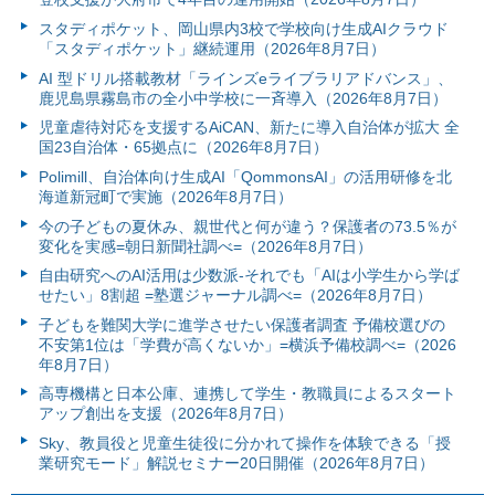
スタディポケット、岡山県内3校で学校向け生成AIクラウド
「スタディポケット」継続運用（2026年8月7日）
AI 型ドリル搭載教材「ラインズeライブラリアドバンス」、
鹿児島県霧島市の全小中学校に一斉導入（2026年8月7日）
児童虐待対応を支援するAiCAN、新たに導入自治体が拡大 全
国23自治体・65拠点に（2026年8月7日）
Polimill、自治体向け生成AI「QommonsAI」の活用研修を北
海道新冠町で実施（2026年8月7日）
今の子どもの夏休み、親世代と何が違う？保護者の73.5％が
変化を実感=朝日新聞社調べ=（2026年8月7日）
自由研究へのAI活用は少数派-それでも「AIは小学生から学ば
せたい」8割超 =塾選ジャーナル調べ=（2026年8月7日）
子どもを難関大学に進学させたい保護者調査 予備校選びの
不安第1位は「学費が高くないか」=横浜予備校調べ=（2026
年8月7日）
高専機構と日本公庫、連携して学生・教職員によるスタート
アップ創出を支援（2026年8月7日）
Sky、教員役と児童生徒役に分かれて操作を体験できる「授
業研究モード」解説セミナー20日開催（2026年8月7日）