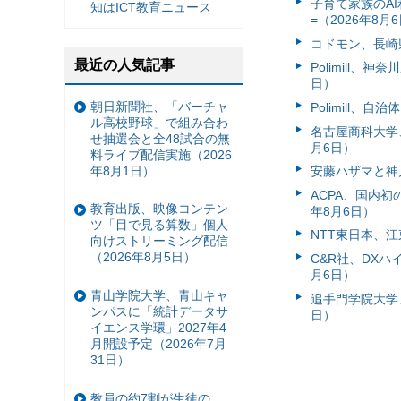
子育て家族のAI
知はICT教育ニュース
=（2026年8月
コドモン、長崎県
最近の人気記事
Polimill、
日）
朝日新聞社、「バーチャ
Polimill、
ル高校野球」で組み合わ
名古屋商科大学
せ抽選会と全48試合の無
月6日）
料ライブ配信実施（2026
年8月1日）
安藤ハザマと神
ACPA、国内
教育出版、映像コンテン
年8月6日）
ツ「目で見る算数」個人
NTT東日本、江
向けストリーミング配信
（2026年8月5日）
C&R社、DX
月6日）
青山学院大学、青山キャ
追手門学院大学、
ンパスに「統計データサ
日）
イエンス学環」2027年4
月開設予定（2026年7月
31日）
教員の約7割が生徒の