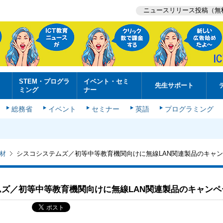
ニュースリリース投稿（無
STEM・プログラ
イベント・セミ
先生サポート
ミング
ナー
総務省
イベント
セミナー
英語
プログラミング
材
シスコシステムズ／初等中等教育機関向けに無線LAN関連製品のキャ
ズ／初等中等教育機関向けに無線LAN関連製品のキャンペ