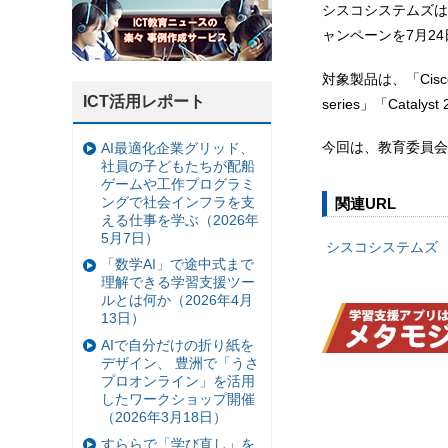
シスコシステムズは
ャンペーンを7月2
対象製品は、「Cisco Air
ICT活用レポート
series」「Catalys
今回は、教育委員会
AI最適化企業グリッド、
社員の子どもたちが配船
ゲームや工作プログラミ
ングで社会インフラを支
関連URL
える仕事を学ぶ（2026年
5月7日）
シスコシステムズ
「数学AI」で途中式まで
理解できる学習支援ツー
ルとは何か（2026年4月
13日）
AIで自分だけの折り紙を
デザイン、 豊洲で「うさ
プロオンライン」を活用
したワークショップ開催
（2026年3月18日）
すららで「学び直し」を