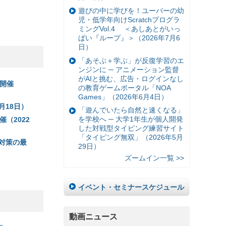
遊びの中に学びを！ユーバーの幼
児・低学年向けScratchプログラ
ミングVol.4 ＜あしあとがいっ
ぱい『ループ』＞（2026年7月6
日）
「あそぶ＋学ぶ」が反復学習のエ
ンジンに ─ アニメーション監督
がAIと挑む、広告・ログインなし
開催
の教育ゲームポータル「NOA
Games」（2026年6月4日）
月18日）
「遊んでいたら自然と速くなる」
を学校へ ─ 大学1年生が個人開発
（2022
した対戦型タイピング練習サイト
「タイピング無双」（2026年5月
対策の最
29日）
ズームイン一覧 >>
イベント・セミナースケジュール
動画ニュース