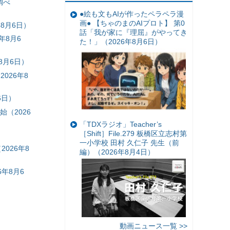
調べ
●絵も文もAIが作ったペラペラ漫
画● 【ちゃのまのAIプロト】 第0
8月6日）
話「我が家に『理屈』がやってき
年8月6
た！」（2026年8月6日）
8月6日）
026年8
6日）
（2026
「TDXラジオ」Teacher’s
［Shift］File.279 板橋区立志村第
一小学校 田村 久仁子 先生（前
026年8
編）（2026年8月4日）
年8月6
動画ニュース一覧 >>