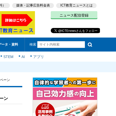
料）
媒体・記事広告料金表
ICT教育ニュースとは
ニュース配信登録
検索
データ・資料
STEM
AI
アプリ
ンペーン
ーン