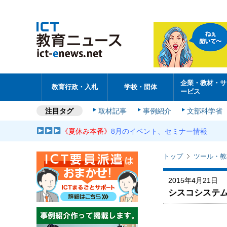
企業・教材・サ
教育行政・入札
学校・団体
ービス
注目タグ
取材記事
事例紹介
文部科学省
《夏休み本番》
8月のイベント、セミナー情報
トップ
ツール・教
2015年4月21日
シスコシステム