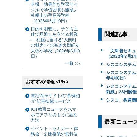
支援、効果的な学習サイ
クルで学習習慣も醸成／
札幌山の手高等学校
（2026年3月10日）
目的を明確に、子ども主
関連記事
体で見通しを立てる授業
— 札幌に届ける“大樹町
の魅力”／北海道大樹町立
「文科省セキュ
大樹小学校（2026年3月9
（2022年7月1
日）
一覧 >>
シスコシステム
シスコシステム
年4月6日）
おすすめ情報 <PR>
シスコシステム
前線」23日開催
貴社Webサイトの“事例紹
シスコ、教育機
介”記事転載サービス
ICT教育ニュースをスマ
ホでアプリのように読む
方法
最新ニュー
イベント・セミナー・体
験会・公開授業の無料告