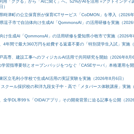
利用「ググる」から「AIに聞く」へ。52%がAIを活用 =アクトインディ
6日）
時津町の公立保育所が保育ICTサービス「CoDMON」を導入（2026年
神奈川県逗子市で自治体向け生成AI「QommonsAI」の活用研修を実施（2026
自治体向け生成AI「QommonsAI」の活用研修を愛知県小牧市で実施（2026年
、4年間で最大360万円を給費する返還不要の「特別奨学生入試」実施（2
戸高専、建設工事へのフィジカルAI活用で共同研究を開始（2026年8月
初の学習指導要領とオープンバッジをつなぐ「CASEサーバ」本格運用を開始
東区立毛利小学校で生成AI活用の実証実験を実施（2026年8月6日）
ハイスクール採択校の和洋九段女子中・高で「メタバース体験講座」実施（2
全学DL率99％「OIDAIアプリ」その開発背景に迫る記事を公開（2026