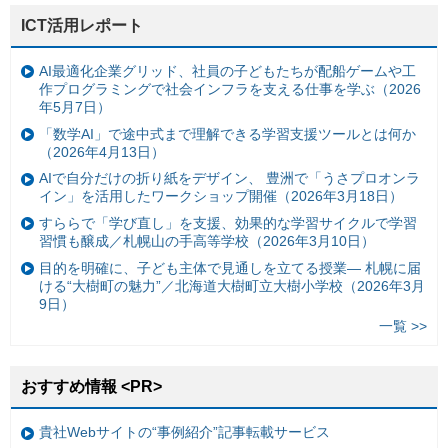
ICT活用レポート
AI最適化企業グリッド、社員の子どもたちが配船ゲームや工
作プログラミングで社会インフラを支える仕事を学ぶ（2026
年5月7日）
「数学AI」で途中式まで理解できる学習支援ツールとは何か
（2026年4月13日）
AIで自分だけの折り紙をデザイン、 豊洲で「うさプロオンラ
イン」を活用したワークショップ開催（2026年3月18日）
すららで「学び直し」を支援、効果的な学習サイクルで学習
習慣も醸成／札幌山の手高等学校（2026年3月10日）
目的を明確に、子ども主体で見通しを立てる授業— 札幌に届
ける“大樹町の魅力”／北海道大樹町立大樹小学校（2026年3月
9日）
一覧 >>
おすすめ情報 <PR>
貴社Webサイトの“事例紹介”記事転載サービス