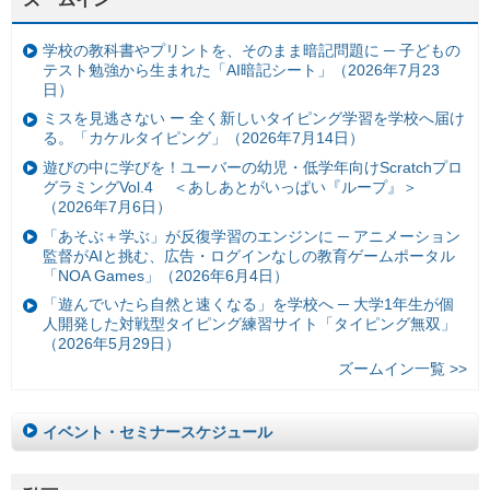
学校の教科書やプリントを、そのまま暗記問題に ─ 子どもの
テスト勉強から生まれた「AI暗記シート」（2026年7月23
日）
ミスを見逃さない ー 全く新しいタイピング学習を学校へ届け
る。「カケルタイピング」（2026年7月14日）
遊びの中に学びを！ユーバーの幼児・低学年向けScratchプロ
グラミングVol.4 ＜あしあとがいっぱい『ループ』＞
（2026年7月6日）
「あそぶ＋学ぶ」が反復学習のエンジンに ─ アニメーション
監督がAIと挑む、広告・ログインなしの教育ゲームポータル
「NOA Games」（2026年6月4日）
「遊んでいたら自然と速くなる」を学校へ ─ 大学1年生が個
人開発した対戦型タイピング練習サイト「タイピング無双」
（2026年5月29日）
ズームイン一覧 >>
イベント・セミナースケジュール