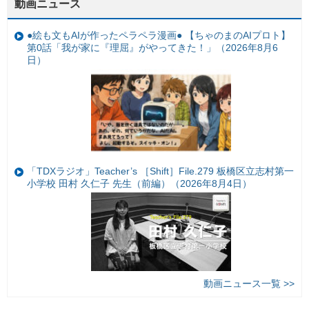
動画ニュース
●絵も文もAIが作ったペラペラ漫画● 【ちゃのまのAIプロト】
第0話「我が家に『理屈』がやってきた！」（2026年8月6
日）
「TDXラジオ」Teacher’s ［Shift］File.279 板橋区立志村第一
小学校 田村 久仁子 先生（前編）（2026年8月4日）
動画ニュース一覧 >>