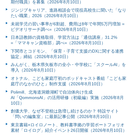
期付職員）を募集（2026年8月10日）
ジンジブキャリア、進路相談会で現役高校生に聞いた「なり
たい職業」2026（2026年8月10日）
未就学児の習い事率が6割超、費用は8年で年間5万円増加 =
ビデオリサーチ調べ=（2026年8月10日）
日本語教師の資格取得、学習方法は「通信講座」31.2%
=「ママキャン資格部」調べ=（2026年8月10日）
下関市とコドモン、「保育・子育て支援のDXに関する連携
協定」締結（2026年8月10日）
みんがく、栃木県矢板市の全小・中学校に「スクールAI」を
導入（2026年8月10日）
オトナル、こども家庭庁初のポッドキャスト番組『こども家
庭庁のなかのひと』制作支援（2026年8月10日）
Polimill、北海道洞爺湖町で自治体向け生成
AI「QommonsAI」の活用研修（初級編）実施（2026年8月
10日）
創価大学、なぜ不登校は急増し続けるのか？ 特設サイト
「問いの編集室」に最新記事公開（2026年8月10日）
東京書籍×ロイロノート、教科書準拠の学習ポートフォリオ
素材「ロイログ」紹介イベント26日開催（2026年8月10日）