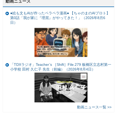
動画ニュース
●絵も文もAIが作ったペラペラ漫画● 【ちゃのまのAIプロト】
第0話「我が家に『理屈』がやってきた！」（2026年8月6
日）
「TDXラジオ」Teacher’s ［Shift］File.279 板橋区立志村第一
小学校 田村 久仁子 先生（前編）（2026年8月4日）
動画ニュース一覧 >>