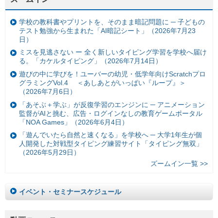
学校の教科書やプリントを、そのまま暗記問題に ─ 子どもの
テスト勉強から生まれた「AI暗記シート」（2026年7月23
日）
ミスを見逃さない ー 全く新しいタイピング学習を学校へ届け
る。「カケルタイピング」（2026年7月14日）
遊びの中に学びを！ユーバーの幼児・低学年向けScratchプロ
グラミングVol.4 ＜あしあとがいっぱい『ループ』＞
（2026年7月6日）
「あそぶ＋学ぶ」が反復学習のエンジンに ─ アニメーション
監督がAIと挑む、広告・ログインなしの教育ゲームポータル
「NOA Games」（2026年6月4日）
「遊んでいたら自然と速くなる」を学校へ ─ 大学1年生が個
人開発した対戦型タイピング練習サイト「タイピング無双」
（2026年5月29日）
ズームイン一覧 >>
イベント・セミナースケジュール