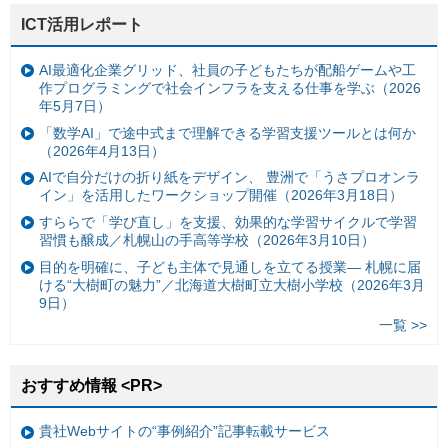
ICT活用レポート
AI最適化企業グリッド、社員の子どもたちが配船ゲームや工
作プログラミングで社会インフラを支える仕事を学ぶ（2026
年5月7日）
「数学AI」で途中式まで理解できる学習支援ツールとは何か
（2026年4月13日）
AIで自分だけの折り紙をデザイン、 豊洲で「うさプロオンラ
イン」を活用したワークショップ開催（2026年3月18日）
すららで「学び直し」を支援、効果的な学習サイクルで学習
習慣も醸成／札幌山の手高等学校（2026年3月10日）
目的を明確に、子ども主体で見通しを立てる授業— 札幌に届
ける“大樹町の魅力”／北海道大樹町立大樹小学校（2026年3月
9日）
一覧 >>
おすすめ情報 <PR>
貴社Webサイトの“事例紹介”記事転載サービス