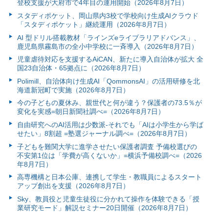
登校支援が大府市で4年目の運用開始（2026年8月7日）
スタディポケット、岡山県内3校で学校向け生成AIクラウド
「スタディポケット」継続運用（2026年8月7日）
AI 型ドリル搭載教材「ラインズeライブラリアドバンス」、
鹿児島県霧島市の全小中学校に一斉導入（2026年8月7日）
児童虐待対応を支援するAiCAN、新たに導入自治体が拡大 全
国23自治体・65拠点に（2026年8月7日）
Polimill、自治体向け生成AI「QommonsAI」の活用研修を北
海道新冠町で実施（2026年8月7日）
今の子どもの夏休み、親世代と何が違う？保護者の73.5％が
変化を実感=朝日新聞社調べ=（2026年8月7日）
自由研究へのAI活用は少数派-それでも「AIは小学生から学ば
せたい」8割超 =塾選ジャーナル調べ=（2026年8月7日）
子どもを難関大学に進学させたい保護者調査 予備校選びの
不安第1位は「学費が高くないか」=横浜予備校調べ=（2026
年8月7日）
高専機構と日本公庫、連携して学生・教職員によるスタート
アップ創出を支援（2026年8月7日）
Sky、教員役と児童生徒役に分かれて操作を体験できる「授
業研究モード」解説セミナー20日開催（2026年8月7日）