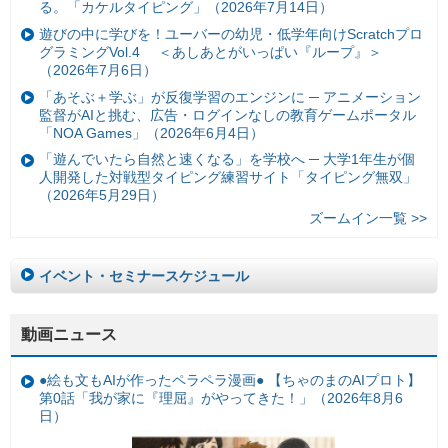
る。「カケルタイピング」（2026年7月14日）
遊びの中に学びを！ユーバーの幼児・低学年向けScratchプロ
グラミングVol.4 ＜あしあとがいっぱい『ループ』＞
（2026年7月6日）
「あそぶ＋学ぶ」が反復学習のエンジンに ─ アニメーション
監督がAIと挑む、広告・ログインなしの教育ゲームポータル
「NOA Games」（2026年6月4日）
「遊んでいたら自然と速くなる」を学校へ ─ 大学1年生が個
人開発した対戦型タイピング練習サイト「タイピング無双」
（2026年5月29日）
ズームイン一覧 >>
イベント・セミナースケジュール
動画ニュース
●絵も文もAIが作ったペラペラ漫画● 【ちゃのまのAIプロト】
第0話「我が家に『理屈』がやってきた！」（2026年8月6
日）