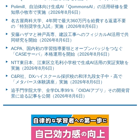
Polimill、自治体向け生成AI「QommonsAI」の活用研修を愛
知県小牧市で実施（2026年8月6日）
名古屋商科大学、4年間で最大360万円を給費する返還不要
の「特別奨学生入試」実施（2026年8月6日）
安藤ハザマと神戸高専、建設工事へのフィジカルAI活用で共
同研究を開始（2026年8月6日）
ACPA、国内初の学習指導要領とオープンバッジをつなぐ
「CASEサーバ」本格運用を開始（2026年8月6日）
NTT東日本、江東区立毛利小学校で生成AI活用の実証実験を
実施（2026年8月6日）
C&R社、DXハイスクール採択校の和洋九段女子中・高で
「メタバース体験講座」実施（2026年8月6日）
追手門学院大学、全学DL率99％「OIDAIアプリ」その開発背
景に迫る記事を公開（2026年8月6日）