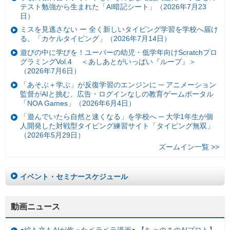
テスト勉強から生まれた「AI暗記シート」（2026年7月23
日）
ミスを見逃さない ー 全く新しいタイピング学習を学校へ届け
る。「カケルタイピング」（2026年7月14日）
遊びの中に学びを！ユーバーの幼児・低学年向けScratchプロ
グラミングVol.4 ＜あしあとがいっぱい『ループ』＞
（2026年7月6日）
「あそぶ＋学ぶ」が反復学習のエンジンに ─ アニメーション
監督がAIと挑む、広告・ログインなしの教育ゲームポータル
「NOA Games」（2026年6月4日）
「遊んでいたら自然と速くなる」を学校へ ─ 大学1年生が個
人開発した対戦型タイピング練習サイト「タイピング無双」
（2026年5月29日）
ズームイン一覧 >>
イベント・セミナースケジュール
動画ニュース
●絵も文もAIが作ったペラペラ漫画● 【ちゃのまのAIプロト】