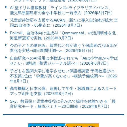
AI 型ドリル搭載教材「ラインズeライブラリアドバンス」、
鹿児島県霧島市の全小中学校に一斉導入（2026年8月7日）
児童虐待対応を支援するAiCAN、新たに導入自治体が拡大 全
国23自治体・65拠点に（2026年8月7日）
Polimill、自治体向け生成AI「QommonsAI」の活用研修を北
海道新冠町で実施（2026年8月7日）
今の子どもの夏休み、親世代と何が違う？保護者の73.5％が
変化を実感=朝日新聞社調べ=（2026年8月7日）
自由研究へのAI活用は少数派-それでも「AIは小学生から学ば
せたい」8割超 =塾選ジャーナル調べ=（2026年8月7日）
子どもを難関大学に進学させたい保護者調査 予備校選びの
不安第1位は「学費が高くないか」=横浜予備校調べ=（2026
年8月7日）
高専機構と日本公庫、連携して学生・教職員によるスタート
アップ創出を支援（2026年8月7日）
Sky、教員役と児童生徒役に分かれて操作を体験できる「授
業研究モード」解説セミナー20日開催（2026年8月7日）