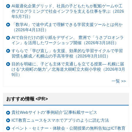
AI最適化企業グリッド、社員の子どもたちが配船ゲームや工
作プログラミングで社会インフラを支える仕事を学ぶ（2026
年5月7日）
「数学AI」で途中式まで理解できる学習支援ツールとは何か
（2026年4月13日）
AIで自分だけの折り紙をデザイン、 豊洲で「うさプロオンラ
イン」を活用したワークショップ開催（2026年3月18日）
すららで「学び直し」を支援、効果的な学習サイクルで学習
習慣も醸成／札幌山の手高等学校（2026年3月10日）
目的を明確に、子ども主体で見通しを立てる授業— 札幌に届
ける“大樹町の魅力”／北海道大樹町立大樹小学校（2026年3月
9日）
一覧 >>
おすすめ情報 <PR>
貴社Webサイトの“事例紹介”記事転載サービス
ICT教育ニュースをスマホでアプリのように読む方法
イベント・セミナー・体験会・公開授業の無料告知はICT教育