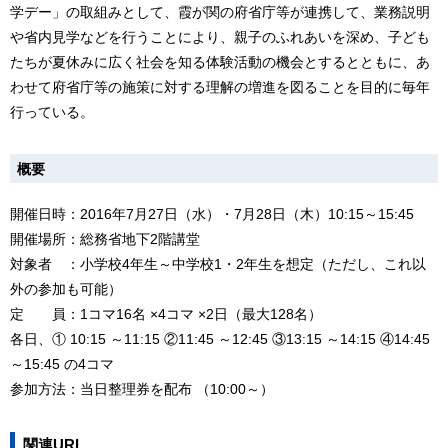
学デー」の取組みとして、霞が関の府省庁等が連携して、業務説明
や省内見学などを行うことにより、親子のふれあいを深め、子ども
たちが夏休みに広く社会を知る体験活動の機会とするとともに、あ
わせて府省庁等の施策に対する理解の増進を図ることを目的に毎年
行っている。
概要
開催日時：2016年7月27日（水）・7月28日（木）10:15～15:45
開催場所：総務省地下2階講堂
対象者 ：小学校4年生～中学校1・2年生を想定（ただし、これ以
外の参加も可能）
定 員：1コマ16名 ×4コマ ×2日（最大128名）
各日、① 10:15 ～11:15 ②11:45 ～12:45 ③13:15 ～14:15 ④14:45
～15:45 の4コマ
参加方法：当日整理券を配布 （10:00～）
関連URL