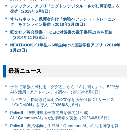
レデックス、アプリ「コグトレデジタル・さがし算初級」を
発売（2019年5月9日）
すららネット、保護者向け「勉強ペアレント・トレーニン
グ」をオンライン提供（2019年2月26日）
旺文社／英会話書・TOEIC対策書の電子書籍13点を配信
（2014年11月28日）
NEXTBOOK／1年生～6年生向けの国語学習アプリ（2014年
1月23日）
最新ニュース
子育て家族のAI利用「ググる」から「AIに聞く」へ。52%が
AIを活用 =アクトインディ調べ=（2026年8月6日）
コドモン、長崎県時津町の公立保育所が保育ICTサービス
「CoDMON」を導入（2026年8月6日）
Polimill、神奈川県逗子市で自治体向け生成
AI「QommonsAI」の活用研修を実施（2026年8月6日）
Polimill、自治体向け生成AI「QommonsAI」の活用研修を愛