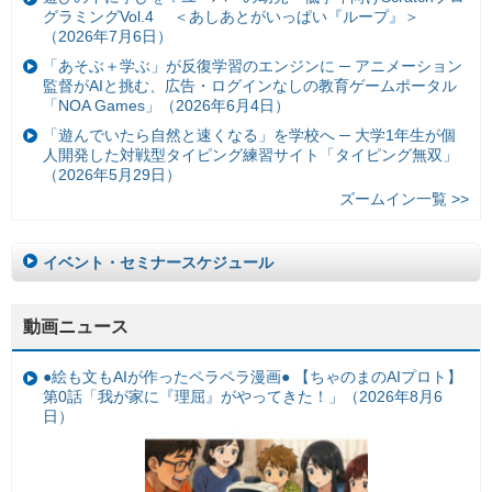
グラミングVol.4 ＜あしあとがいっぱい『ループ』＞
（2026年7月6日）
「あそぶ＋学ぶ」が反復学習のエンジンに ─ アニメーション
監督がAIと挑む、広告・ログインなしの教育ゲームポータル
「NOA Games」（2026年6月4日）
「遊んでいたら自然と速くなる」を学校へ ─ 大学1年生が個
人開発した対戦型タイピング練習サイト「タイピング無双」
（2026年5月29日）
ズームイン一覧 >>
イベント・セミナースケジュール
動画ニュース
●絵も文もAIが作ったペラペラ漫画● 【ちゃのまのAIプロト】
第0話「我が家に『理屈』がやってきた！」（2026年8月6
日）