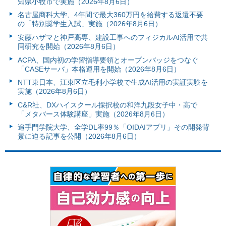
知県小牧市で実施（2026年8月6日）
名古屋商科大学、4年間で最大360万円を給費する返還不要
の「特別奨学生入試」実施（2026年8月6日）
安藤ハザマと神戸高専、建設工事へのフィジカルAI活用で共
同研究を開始（2026年8月6日）
ACPA、国内初の学習指導要領とオープンバッジをつなぐ
「CASEサーバ」本格運用を開始（2026年8月6日）
NTT東日本、江東区立毛利小学校で生成AI活用の実証実験を
実施（2026年8月6日）
C&R社、DXハイスクール採択校の和洋九段女子中・高で
「メタバース体験講座」実施（2026年8月6日）
追手門学院大学、全学DL率99％「OIDAIアプリ」その開発背
景に迫る記事を公開（2026年8月6日）