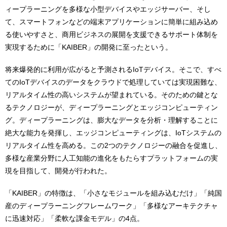
ィープラーニングを多様な小型デバイスやエッジサーバー、そし
て、スマートフォンなどの端末アプリケーションに簡単に組み込め
る使いやすさと、商用ビジネスの展開を支援できるサポート体制を
実現するために「KAIBER」の開発に至ったという。
将来爆発的に利用が広がると予測されるIoTデバイス。そこで、すべ
てのIoTデバイスのデータをクラウドで処理していては実現困難な、
リアルタイム性の高いシステムが望まれている。そのための鍵とな
るテクノロジーが、ディープラーニングとエッジコンピューティン
グ。ディープラーニングは、膨大なデータを分析・理解することに
絶大な能力を発揮し、エッジコンピューティングは、IoTシステムの
リアルタイム性を高める。この2つのテクノロジーの融合を促進し、
多様な産業分野に人工知能の進化をもたらすプラットフォームの実
現を目指して、開発が行われた。
「KAIBER」の特徴は、「小さなモジュールを組み込むだけ」「純国
産のディープラーニングフレームワーク」「多様なアーキテクチャ
に迅速対応」「柔軟な課金モデル」の4点。