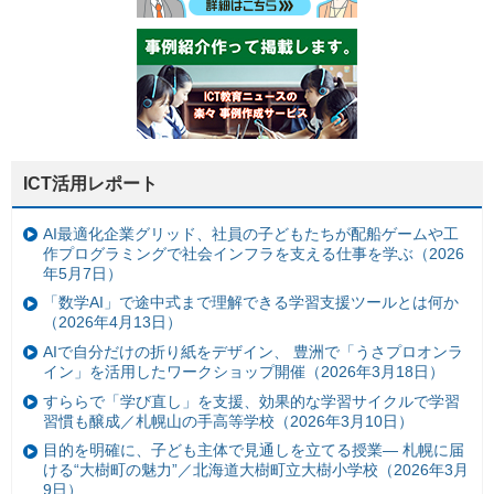
ICT活用レポート
AI最適化企業グリッド、社員の子どもたちが配船ゲームや工
作プログラミングで社会インフラを支える仕事を学ぶ（2026
年5月7日）
「数学AI」で途中式まで理解できる学習支援ツールとは何か
（2026年4月13日）
AIで自分だけの折り紙をデザイン、 豊洲で「うさプロオンラ
イン」を活用したワークショップ開催（2026年3月18日）
すららで「学び直し」を支援、効果的な学習サイクルで学習
習慣も醸成／札幌山の手高等学校（2026年3月10日）
目的を明確に、子ども主体で見通しを立てる授業— 札幌に届
ける“大樹町の魅力”／北海道大樹町立大樹小学校（2026年3月
9日）