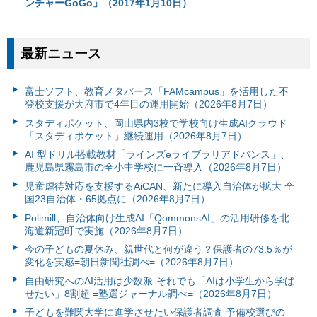
ンチャーGoGo」（2017年1月10日）
最新ニュース
富⼠ソフト、教育メタバース「FAMcampus」を活用した不
登校支援が大府市で4年目の運用開始（2026年8月7日）
スタディポケット、岡山県内3校で学校向け生成AIクラウド
「スタディポケット」継続運用（2026年8月7日）
AI 型ドリル搭載教材「ラインズeライブラリアドバンス」、
鹿児島県霧島市の全小中学校に一斉導入（2026年8月7日）
児童虐待対応を支援するAiCAN、新たに導入自治体が拡大 全
国23自治体・65拠点に（2026年8月7日）
Polimill、自治体向け生成AI「QommonsAI」の活用研修を北
海道新冠町で実施（2026年8月7日）
今の子どもの夏休み、親世代と何が違う？保護者の73.5％が
変化を実感=朝日新聞社調べ=（2026年8月7日）
自由研究へのAI活用は少数派-それでも「AIは小学生から学ば
せたい」8割超 =塾選ジャーナル調べ=（2026年8月7日）
子どもを難関大学に進学させたい保護者調査 予備校選びの