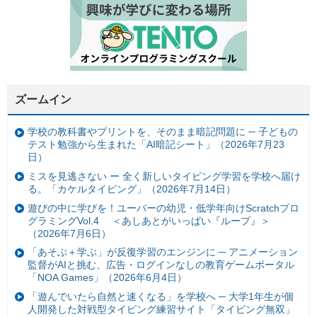
ズームイン
学校の教科書やプリントを、そのまま暗記問題に ─ 子どもの
テスト勉強から生まれた「AI暗記シート」（2026年7月23
日）
ミスを見逃さない ー 全く新しいタイピング学習を学校へ届け
る。「カケルタイピング」（2026年7月14日）
遊びの中に学びを！ユーバーの幼児・低学年向けScratchプロ
グラミングVol.4 ＜あしあとがいっぱい『ループ』＞
（2026年7月6日）
「あそぶ＋学ぶ」が反復学習のエンジンに ─ アニメーション
監督がAIと挑む、広告・ログインなしの教育ゲームポータル
「NOA Games」（2026年6月4日）
「遊んでいたら自然と速くなる」を学校へ ─ 大学1年生が個
人開発した対戦型タイピング練習サイト「タイピング無双」