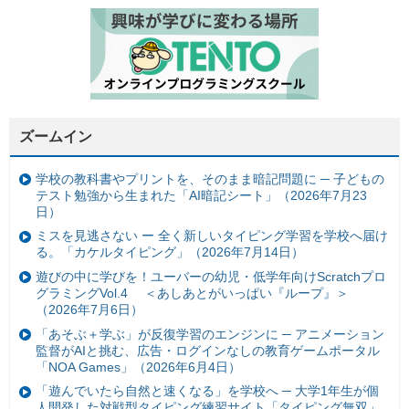
ズームイン
学校の教科書やプリントを、そのまま暗記問題に ─ 子どもの
テスト勉強から生まれた「AI暗記シート」（2026年7月23
日）
ミスを見逃さない ー 全く新しいタイピング学習を学校へ届け
る。「カケルタイピング」（2026年7月14日）
遊びの中に学びを！ユーバーの幼児・低学年向けScratchプロ
グラミングVol.4 ＜あしあとがいっぱい『ループ』＞
（2026年7月6日）
「あそぶ＋学ぶ」が反復学習のエンジンに ─ アニメーション
監督がAIと挑む、広告・ログインなしの教育ゲームポータル
「NOA Games」（2026年6月4日）
「遊んでいたら自然と速くなる」を学校へ ─ 大学1年生が個
人開発した対戦型タイピング練習サイト「タイピング無双」