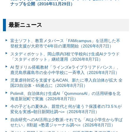
ナップを公開（2016年11月29日）
最新ニュース
富⼠ソフト、教育メタバース「FAMcampus」を活用した不
登校支援が大府市で4年目の運用開始（2026年8月7日）
スタディポケット、岡山県内3校で学校向け生成AIクラウド
「スタディポケット」継続運用（2026年8月7日）
AI 型ドリル搭載教材「ラインズeライブラリアドバンス」、
鹿児島県霧島市の全小中学校に一斉導入（2026年8月7日）
児童虐待対応を支援するAiCAN、新たに導入自治体が拡大 全
国23自治体・65拠点に（2026年8月7日）
Polimill、自治体向け生成AI「QommonsAI」の活用研修を北
海道新冠町で実施（2026年8月7日）
今の子どもの夏休み、親世代と何が違う？保護者の73.5％が
変化を実感=朝日新聞社調べ=（2026年8月7日）
自由研究へのAI活用は少数派-それでも「AIは小学生から学ば
せたい」8割超 =塾選ジャーナル調べ=（2026年8月7日）