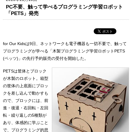
PC不要、触って学べるプログラミング学習ロボット
「PETS」発売
for Our Kidsは9日、ネットワークも電子機器も一切不要で、触って
プログラミングが学べる「木製プログラミング学習ロボットPETS
(ペッツ)」の先行予約販売の受付を開始した。
PETSは筐体とブロック
が木製のロボット。箱型
の筐体の上底面にブロッ
クを差し込んで動かすも
ので、ブロックには、前
進・後退・右回転・左回
転・繰り返しの5種類が
あり、体感的に学ぶこと
で、プログラミング的思