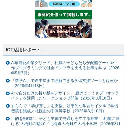
ICT活用レポート
AI最適化企業グリッド、社員の子どもたちが配船ゲームや工
作プログラミングで社会インフラを支える仕事を学ぶ（2026
年5月7日）
「数学AI」で途中式まで理解できる学習支援ツールとは何か
（2026年4月13日）
AIで自分だけの折り紙をデザイン、 豊洲で「うさプロオンラ
イン」を活用したワークショップ開催（2026年3月18日）
すららで「学び直し」を支援、効果的な学習サイクルで学習
習慣も醸成／札幌山の手高等学校（2026年3月10日）
目的を明確に、子ども主体で見通しを立てる授業— 札幌に届
ける“大樹町の魅力”／北海道大樹町立大樹小学校（2026年3月