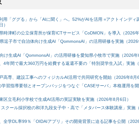
ス
利用「ググる」から「AIに聞く」へ。52%がAIを活用 =アクトインディ
6日）
時津町の公立保育所が保育ICTサービス「CoDMON」を導入（2026年
神奈川県逗子市で自治体向け生成AI「QommonsAI」の活用研修を実施（2026
自治体向け生成AI「QommonsAI」の活用研修を愛知県小牧市で実施（2026年
、4年間で最大360万円を給費する返還不要の「特別奨学生入試」実施（2
戸高専、建設工事へのフィジカルAI活用で共同研究を開始（2026年8月
初の学習指導要領とオープンバッジをつなぐ「CASEサーバ」本格運用を開始
東区立毛利小学校で生成AI活用の実証実験を実施（2026年8月6日）
ハイスクール採択校の和洋九段女子中・高で「メタバース体験講座」実施（2
全学DL率99％「OIDAIアプリ」その開発背景に迫る記事を公開（2026