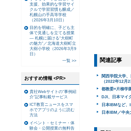
支援、効果的な学習サイ
クルで学習習慣も醸成／
札幌山の手高等学校
（2026年3月10日）
目的を明確に、子ども主
体で見通しを立てる授業
— 札幌に届ける“大樹町
の魅力”／北海道大樹町立
大樹小学校（2026年3月9
日）
関連記事
一覧 >>
関西学院大学、
おすすめ情報 <PR>
（2022年12月
都教委×片柳学園
貴社Webサイトの“事例紹
介”記事転載サービス
DJI、日本マイ
ICT教育ニュースをスマ
日本IBMなど、
ホでアプリのように読む
日本IBM／中
方法
イベント・セミナー・体
験会・公開授業の無料告