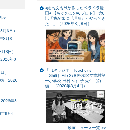
●絵も文もAIが作ったペラペラ漫
画● 【ちゃのまのAIプロト】 第0
調べ
話「我が家に『理屈』がやってき
た！」（2026年8月6日）
8月6日）
年8月6
8月6日）
026年8
「TDXラジオ」Teacher’s
6日）
［Shift］File.279 板橋区立志村第
（2026
一小学校 田村 久仁子 先生（前
編）（2026年8月4日）
026年8
年8月6
動画ニュース一覧 >>