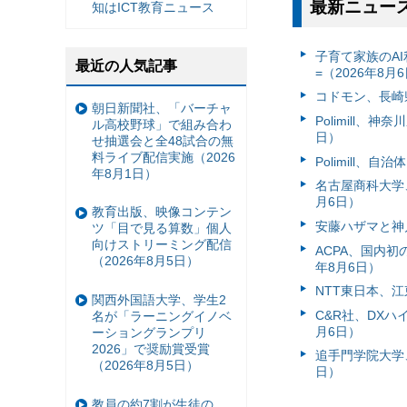
最新ニュー
知はICT教育ニュース
子育て家族のAI
最近の人気記事
=（2026年8月
コドモン、長崎県
朝日新聞社、「バーチャ
Polimill、
ル高校野球」で組み合わ
日）
せ抽選会と全48試合の無
料ライブ配信実施（2026
Polimill、
年8月1日）
名古屋商科大学
月6日）
教育出版、映像コンテン
安藤ハザマと神
ツ「目で見る算数」個人
向けストリーミング配信
ACPA、国内
（2026年8月5日）
年8月6日）
NTT東日本、江
関西外国語大学、学生2
C&R社、DX
名が「ラーニングイノベ
月6日）
ーショングランプリ
2026」で奨励賞受賞
追手門学院大学、
（2026年8月5日）
日）
教員の約7割が生徒の