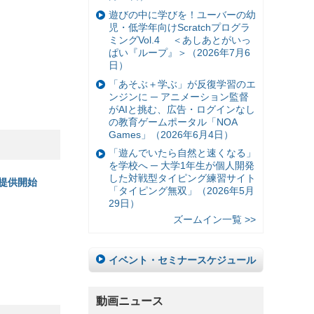
遊びの中に学びを！ユーバーの幼
児・低学年向けScratchプログラ
ミングVol.4 ＜あしあとがいっ
ぱい『ループ』＞（2026年7月6
日）
「あそぶ＋学ぶ」が反復学習のエ
ンジンに ─ アニメーション監督
がAIと挑む、広告・ログインなし
の教育ゲームポータル「NOA
Games」（2026年6月4日）
「遊んでいたら自然と速くなる」
を学校へ ─ 大学1年生が個人開発
した対戦型タイピング練習サイト
提供開始
「タイピング無双」（2026年5月
29日）
ズームイン一覧 >>
イベント・セミナースケジュール
動画ニュース