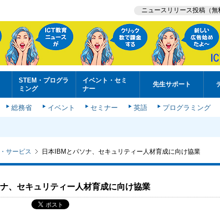
ニュースリリース投稿（無
STEM・プログラ
イベント・セミ
先生サポート
ミング
ナー
総務省
イベント
セミナー
英語
プログラミング
・サービス
日本IBMとパソナ、セキュリティー人材育成に向け協業
ソナ、セキュリティー人材育成に向け協業