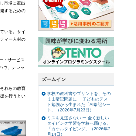
成し市場に輩出
発するための
ている。サイ
ティー人材の
ー・サービス
ハウ、ナレッ
ズームイン
それらの教育
学校の教科書やプリントを、その
援を行うとい
まま暗記問題に ─ 子どものテス
ト勉強から生まれた「AI暗記シー
ト」（2026年7月23日）
ミスを見逃さない ー 全く新しい
タイピング学習を学校へ届ける。
「カケルタイピング」（2026年7
月14日）