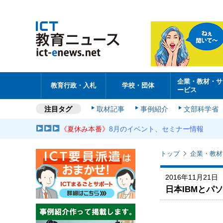
企業・教材・サ
教育行政・入札
学校・団体
ービス
注目タグ
取材記事
事例紹介
文部科学省
《夏休み本番》
8月のイベント、セミナー情報
トップ
企業・教材
2016年11月21日
日本IBMとパ