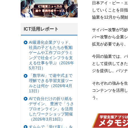
日本アイ・ビー・エ
していくことを目指
協業を12月から開
ICT活用レポート
サイバー攻撃が巧妙
バー攻撃から企業シ
AI最適化企業グリッド、
拡充が必要であり、
社員の子どもたちが配船
ゲームや工作プログラミ
今回の協業では、パ
ングで社会インフラを支
える仕事を学ぶ（2026年
として提供してきた
5月7日）
ジを提供し、パソナ
「数学AI」で途中式まで
理解できる学習支援ツー
それぞれの強みを生
ルとは何か（2026年4月
コンテンツを活用し
13日）
う。
AIで自分だけの折り紙を
デザイン、 豊洲で「うさ
プロオンライン」を活用
したワークショップ開催
（2026年3月18日）
すららで「学び直し」を