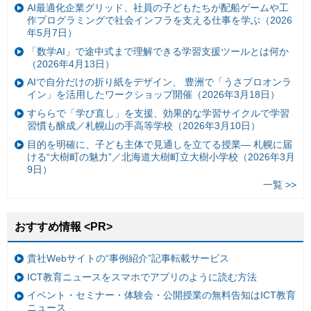
AI最適化企業グリッド、社員の子どもたちが配船ゲームや工
作プログラミングで社会インフラを支える仕事を学ぶ（2026
年5月7日）
「数学AI」で途中式まで理解できる学習支援ツールとは何か
（2026年4月13日）
AIで自分だけの折り紙をデザイン、 豊洲で「うさプロオンラ
イン」を活用したワークショップ開催（2026年3月18日）
すららで「学び直し」を支援、効果的な学習サイクルで学習
習慣も醸成／札幌山の手高等学校（2026年3月10日）
目的を明確に、子ども主体で見通しを立てる授業— 札幌に届
ける“大樹町の魅力”／北海道大樹町立大樹小学校（2026年3月
9日）
一覧 >>
おすすめ情報 <PR>
貴社Webサイトの“事例紹介”記事転載サービス
ICT教育ニュースをスマホでアプリのように読む方法
イベント・セミナー・体験会・公開授業の無料告知はICT教育
ニュース