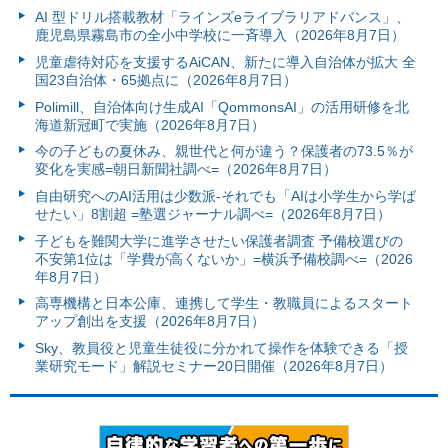
AI 型ドリル搭載教材「ラインズeライブラリアドバンス」、
鹿児島県霧島市の全小中学校に一斉導入（2026年8月7日）
児童虐待対応を支援するAiCAN、新たに導入自治体が拡大 全
国23自治体・65拠点に（2026年8月7日）
Polimill、自治体向け生成AI「QommonsAI」の活用研修を北
海道新冠町で実施（2026年8月7日）
今の子どもの夏休み、親世代と何が違う？保護者の73.5％が
変化を実感=朝日新聞社調べ=（2026年8月7日）
自由研究へのAI活用は少数派-それでも「AIは小学生から学ば
せたい」8割超 =塾選ジャーナル調べ=（2026年8月7日）
子どもを難関大学に進学させたい保護者調査 予備校選びの
不安第1位は「学費が高くないか」=横浜予備校調べ=（2026
年8月7日）
高専機構と日本公庫、連携して学生・教職員によるスタート
アップ創出を支援（2026年8月7日）
Sky、教員役と児童生徒役に分かれて操作を体験できる「授
業研究モード」解説セミナー20日開催（2026年8月7日）