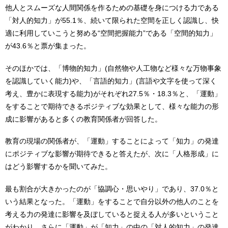
他人とスムーズな人間関係を作るための基礎を身につける力である
「対人的知力」が55.1％、続いて限られた空間を正しく認識し、快
適に利用していこうと努める“空間把握能力”である「空間的知力」
が43.6％と票が集まった。
そのほかでは、「博物的知力」(自然物や人工物など様々な万物事象
を認識していく能力)や、「言語的知力」(言語や文字を使って深く
考え、豊かに表現する能力)がそれぞれ27.5％・18.3％と、「運動」
をすることで期待できるポジティブな効果として、様々な能力の形
成に影響があると多くの教育関係者が回答した。
教育の現場の関係者が、「運動」することによって「知力」の発達
にポジティブな影響が期待できると答えたが、次に「人格形成」に
はどう影響するかを聞いてみた。
最も割合が大きかったのが「協調心・思いやり」であり、37.0％と
いう結果となった。「運動」をすることで自分以外の他人のことを
考える力の発達に影響を及ぼしていると捉える人が多いということ
がわかり、さらに「運動」が「知力」の中の「対人的知力」の発達