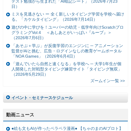
テスト勉強から生まれた「AI暗記シート」（2026年7月23
日）
ミスを見逃さない ー 全く新しいタイピング学習を学校へ届け
る。「カケルタイピング」（2026年7月14日）
遊びの中に学びを！ユーバーの幼児・低学年向けScratchプロ
グラミングVol.4 ＜あしあとがいっぱい『ループ』＞
（2026年7月6日）
「あそぶ＋学ぶ」が反復学習のエンジンに ─ アニメーション
監督がAIと挑む、広告・ログインなしの教育ゲームポータル
「NOA Games」（2026年6月4日）
「遊んでいたら自然と速くなる」を学校へ ─ 大学1年生が個
人開発した対戦型タイピング練習サイト「タイピング無双」
（2026年5月29日）
ズームイン一覧 >>
イベント・セミナースケジュール
動画ニュース
●絵も文もAIが作ったペラペラ漫画● 【ちゃのまのAIプロト】