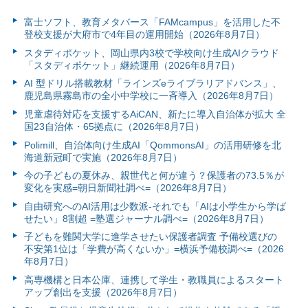
富⼠ソフト、教育メタバース「FAMcampus」を活用した不
登校支援が大府市で4年目の運用開始（2026年8月7日）
スタディポケット、岡山県内3校で学校向け生成AIクラウド
「スタディポケット」継続運用（2026年8月7日）
AI 型ドリル搭載教材「ラインズeライブラリアドバンス」、
鹿児島県霧島市の全小中学校に一斉導入（2026年8月7日）
児童虐待対応を支援するAiCAN、新たに導入自治体が拡大 全
国23自治体・65拠点に（2026年8月7日）
Polimill、自治体向け生成AI「QommonsAI」の活用研修を北
海道新冠町で実施（2026年8月7日）
今の子どもの夏休み、親世代と何が違う？保護者の73.5％が
変化を実感=朝日新聞社調べ=（2026年8月7日）
自由研究へのAI活用は少数派-それでも「AIは小学生から学ば
せたい」8割超 =塾選ジャーナル調べ=（2026年8月7日）
子どもを難関大学に進学させたい保護者調査 予備校選びの
不安第1位は「学費が高くないか」=横浜予備校調べ=（2026
年8月7日）
高専機構と日本公庫、連携して学生・教職員によるスタート
アップ創出を支援（2026年8月7日）