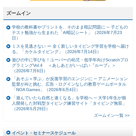
ズームイン
学校の教科書やプリントを、そのまま暗記問題に ─ 子どもの
テスト勉強から生まれた「AI暗記シート」（2026年7月23
日）
ミスを見逃さない ー 全く新しいタイピング学習を学校へ届け
る。「カケルタイピング」（2026年7月14日）
遊びの中に学びを！ユーバーの幼児・低学年向けScratchプロ
グラミングVol.4 ＜あしあとがいっぱい『ループ』＞
（2026年7月6日）
「あそぶ＋学ぶ」が反復学習のエンジンに ─ アニメーション
監督がAIと挑む、広告・ログインなしの教育ゲームポータル
「NOA Games」（2026年6月4日）
「遊んでいたら自然と速くなる」を学校へ ─ 大学1年生が個
人開発した対戦型タイピング練習サイト「タイピング無双」
（2026年5月29日）
ズームイン一覧 >>
イベント・セミナースケジュール