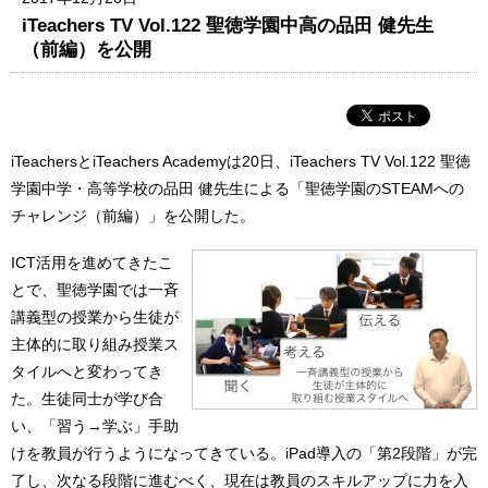
iTeachers TV Vol.122 聖徳学園中高の品田 健先生
（前編）を公開
iTeachersとiTeachers Academyは20日、iTeachers TV Vol.122 聖徳
学園中学・高等学校の品田 健先生による「聖徳学園のSTEAMへの
チャレンジ（前編）」を公開した。
ICT活用を進めてきたこ
とで、聖徳学園では一斉
講義型の授業から生徒が
主体的に取り組み授業ス
タイルへと変わってき
た。生徒同士が学び合
い、「習う→学ぶ」手助
けを教員が行うようになってきている。iPad導入の「第2段階」が完
了し、次なる段階に進むべく、現在は教員のスキルアップに力を入