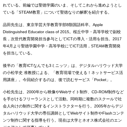
れている。前編では聖徳学園のいま、そしてこれから進めようとし
ている「STEAM教育」について聖徳なりの解釈を紹介する。
品田先生は、東京学芸大学教育学部B類国語科卒。Apple
Distinguished Educator class of 2015。桜丘中学・高等学校で副校
長，次世代教育開発担当参与としてICTの導入・活用を担当。2017
年4月より聖徳学園中学・高等学校にてICT活用，STEAM教育開発
を担当している。
後半の「教育ICTなんでも3ミニッツ」は、デジタルハリウッド大学
の小松学史 准教授による、「教育現場で使える！ネットサービス活
用講座」。今回紹介するのは、後で読むサービス「Pocket」。
小松先生は、2000年から映像やWebサイト制作、CD-ROM制作など
を手がけるフリーランスとして活動。同時期に複数のスクールで社
会人向けの制作に関するインストラクターを行う。2005年からデジ
タルハリウッド大学の専任講師としてWebサイト制作やFlashコンテ
ンツ制作に関する指導を行う。現在は大学とネオス株式会社のエン