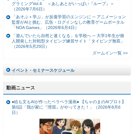
グラミングVol.4 ＜あしあとがいっぱい『ループ』＞
（2026年7月6日）
「あそぶ＋学ぶ」が反復学習のエンジンに ─ アニメーション
監督がAIと挑む、広告・ログインなしの教育ゲームポータル
「NOA Games」（2026年6月4日）
「遊んでいたら自然と速くなる」を学校へ ─ 大学1年生が個
人開発した対戦型タイピング練習サイト「タイピング無双」
（2026年5月29日）
ズームイン一覧 >>
イベント・セミナースケジュール
動画ニュース
●絵も文もAIが作ったペラペラ漫画● 【ちゃのまのAIプロト】
第0話「我が家に『理屈』がやってきた！」（2026年8月6
日）