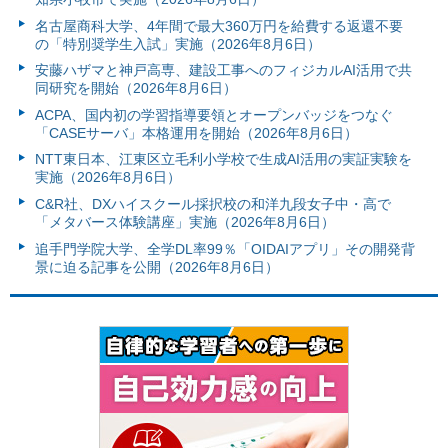
名古屋商科大学、4年間で最大360万円を給費する返還不要
の「特別奨学生入試」実施（2026年8月6日）
安藤ハザマと神戸高専、建設工事へのフィジカルAI活用で共
同研究を開始（2026年8月6日）
ACPA、国内初の学習指導要領とオープンバッジをつなぐ
「CASEサーバ」本格運用を開始（2026年8月6日）
NTT東日本、江東区立毛利小学校で生成AI活用の実証実験を
実施（2026年8月6日）
C&R社、DXハイスクール採択校の和洋九段女子中・高で
「メタバース体験講座」実施（2026年8月6日）
追手門学院大学、全学DL率99％「OIDAIアプリ」その開発背
景に迫る記事を公開（2026年8月6日）