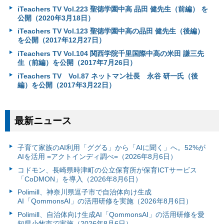
iTeachers TV Vol.223 聖徳学園中高 品田 健先生（前編） を
公開（2020年3月18日）
iTeachers TV Vol.123 聖徳学園中高の品田 健先生（後編）
を公開（2017年12月27日）
iTeachers TV Vol.104 関西学院千里国際中高の米田 謙三先
生（前編）を公開（2017年7月26日）
iTeachers TV Vol.87 ネットマン社長 永谷 研一氏（後
編）を公開（2017年3月22日）
最新ニュース
子育て家族のAI利用「ググる」から「AIに聞く」へ。52%が
AIを活用 =アクトインディ調べ=（2026年8月6日）
コドモン、長崎県時津町の公立保育所が保育ICTサービス
「CoDMON」を導入（2026年8月6日）
Polimill、神奈川県逗子市で自治体向け生成
AI「QommonsAI」の活用研修を実施（2026年8月6日）
Polimill、自治体向け生成AI「QommonsAI」の活用研修を愛
知県小牧市で実施（2026年8月6日）