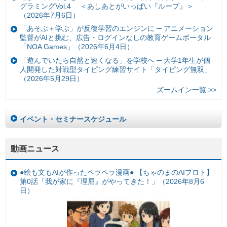
グラミングVol.4 ＜あしあとがいっぱい『ループ』＞
（2026年7月6日）
「あそぶ＋学ぶ」が反復学習のエンジンに ─ アニメーション
監督がAIと挑む、広告・ログインなしの教育ゲームポータル
「NOA Games」（2026年6月4日）
「遊んでいたら自然と速くなる」を学校へ ─ 大学1年生が個
人開発した対戦型タイピング練習サイト「タイピング無双」
（2026年5月29日）
ズームイン一覧 >>
イベント・セミナースケジュール
動画ニュース
●絵も文もAIが作ったペラペラ漫画● 【ちゃのまのAIプロト】
第0話「我が家に『理屈』がやってきた！」（2026年8月6
日）