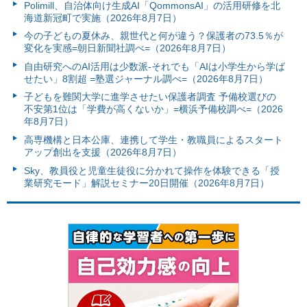
Polimill、自治体向け生成AI「QommonsAI」の活用研修を北
海道新冠町で実施（2026年8月7日）
今の子どもの夏休み、親世代と何が違う？保護者の73.5％が
変化を実感=朝日新聞社調べ=（2026年8月7日）
自由研究へのAI活用は少数派-それでも「AIは小学生から学ば
せたい」8割超 =塾選ジャーナル調べ=（2026年8月7日）
子どもを難関大学に進学させたい保護者調査 予備校選びの
不安第1位は「学費が高くないか」=横浜予備校調べ=（2026
年8月7日）
高専機構と日本公庫、連携して学生・教職員によるスタート
アップ創出を支援（2026年8月7日）
Sky、教員役と児童生徒役に分かれて操作を体験できる「授
業研究モード」解説セミナー20日開催（2026年8月7日）