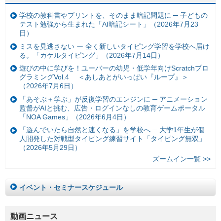
学校の教科書やプリントを、そのまま暗記問題に ─ 子どもの
テスト勉強から生まれた「AI暗記シート」（2026年7月23
日）
ミスを見逃さない ー 全く新しいタイピング学習を学校へ届け
る。「カケルタイピング」（2026年7月14日）
遊びの中に学びを！ユーバーの幼児・低学年向けScratchプロ
グラミングVol.4 ＜あしあとがいっぱい『ループ』＞
（2026年7月6日）
「あそぶ＋学ぶ」が反復学習のエンジンに ─ アニメーション
監督がAIと挑む、広告・ログインなしの教育ゲームポータル
「NOA Games」（2026年6月4日）
「遊んでいたら自然と速くなる」を学校へ ─ 大学1年生が個
人開発した対戦型タイピング練習サイト「タイピング無双」
（2026年5月29日）
ズームイン一覧 >>
イベント・セミナースケジュール
動画ニュース