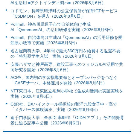
AIを活用 =アクトインディ調べ=（2026年8月6日）
コドモン、長崎県時津町の公立保育所が保育ICTサービス
「CoDMON」を導入（2026年8月6日）
Polimill、神奈川県逗子市で自治体向け生成
AI「QommonsAI」の活用研修を実施（2026年8月6日）
Polimill、自治体向け生成AI「QommonsAI」の活用研修を愛
知県小牧市で実施（2026年8月6日）
名古屋商科大学、4年間で最大360万円を給費する返還不要
の「特別奨学生入試」実施（2026年8月6日）
安藤ハザマと神戸高専、建設工事へのフィジカルAI活用で共
同研究を開始（2026年8月6日）
ACPA、国内初の学習指導要領とオープンバッジをつなぐ
「CASEサーバ」本格運用を開始（2026年8月6日）
NTT東日本、江東区立毛利小学校で生成AI活用の実証実験を
実施（2026年8月6日）
C&R社、DXハイスクール採択校の和洋九段女子中・高で
「メタバース体験講座」実施（2026年8月6日）
追手門学院大学、全学DL率99％「OIDAIアプリ」その開発背
景に迫る記事を公開（2026年8月6日）