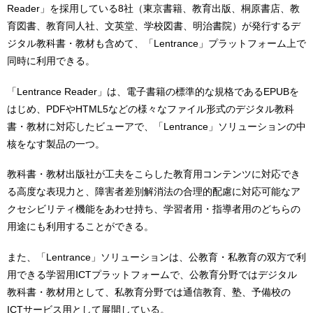
Reader」を採用している8社（東京書籍、教育出版、桐原書店、教
育図書、教育同人社、文英堂、学校図書、明治書院）が発行するデ
ジタル教科書・教材も含めて、「Lentrance」プラットフォーム上で
同時に利用できる。
「Lentrance Reader」は、電子書籍の標準的な規格であるEPUBを
はじめ、PDFやHTML5などの様々なファイル形式のデジタル教科
書・教材に対応したビューアで、「Lentrance」ソリューションの中
核をなす製品の一つ。
教科書・教材出版社が工夫をこらした教育用コンテンツに対応でき
る高度な表現力と、障害者差別解消法の合理的配慮に対応可能なア
クセシビリティ機能をあわせ持ち、学習者用・指導者用のどちらの
用途にも利用することができる。
また、「Lentrance」ソリューションは、公教育・私教育の双方で利
用できる学習用ICTプラットフォームで、公教育分野ではデジタル
教科書・教材用として、私教育分野では通信教育、塾、予備校の
ICTサービス用として展開している。