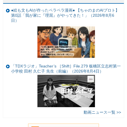
●絵も文もAIが作ったペラペラ漫画● 【ちゃのまのAIプロト】
第0話「我が家に『理屈』がやってきた！」（2026年8月6
日）
「TDXラジオ」Teacher’s ［Shift］File.279 板橋区立志村第一
小学校 田村 久仁子 先生（前編）（2026年8月4日）
動画ニュース一覧 >>