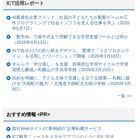
ICT活用レポート
AI最適化企業グリッド、社員の子どもたちが配船ゲームや工
作プログラミングで社会インフラを支える仕事を学ぶ（2026
年5月7日）
「数学AI」で途中式まで理解できる学習支援ツールとは何か
（2026年4月13日）
AIで自分だけの折り紙をデザイン、 豊洲で「うさプロオンラ
イン」を活用したワークショップ開催（2026年3月18日）
すららで「学び直し」を支援、効果的な学習サイクルで学習
習慣も醸成／札幌山の手高等学校（2026年3月10日）
目的を明確に、子ども主体で見通しを立てる授業— 札幌に届
ける“大樹町の魅力”／北海道大樹町立大樹小学校（2026年3月
9日）
一覧 >>
おすすめ情報 <PR>
貴社Webサイトの“事例紹介”記事転載サービス
ICT教育ニュースをスマホでアプリのように読む方法