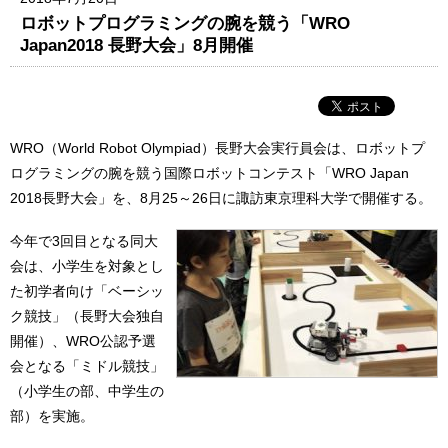
ロボットプログラミングの腕を競う「WRO
Japan2018 長野大会」8月開催
WRO（World Robot Olympiad）⻑野⼤会実⾏員会は、ロボットプ
ログラミングの腕を競う国際ロボットコンテスト「WRO Japan
2018⻑野⼤会」を、8月25～26日に諏訪東京理科⼤学で開催する。
今年で3回⽬となる同⼤
会は、⼩学⽣を対象とし
た初学者向け「ベーシッ
ク競技」（長野大会独自
開催）、WRO公認予選
会となる「ミドル競技」
（⼩学⽣の部、中学⽣の
部）を実施。