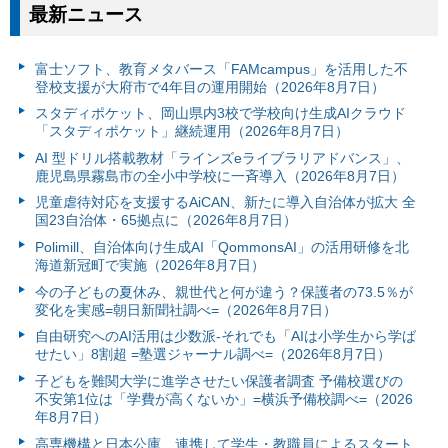
最新ニュース
富⼠ソフト、教育メタバース「FAMcampus」を活用した不
登校支援が大府市で4年目の運用開始（2026年8月7日）
スタディポケット、岡山県内3校で学校向け生成AIクラウド
「スタディポケット」継続運用（2026年8月7日）
AI 型ドリル搭載教材「ラインズeライブラリアドバンス」、
鹿児島県霧島市の全小中学校に一斉導入（2026年8月7日）
児童虐待対応を支援するAiCAN、新たに導入自治体が拡大 全
国23自治体・65拠点に（2026年8月7日）
Polimill、自治体向け生成AI「QommonsAI」の活用研修を北
海道新冠町で実施（2026年8月7日）
今の子どもの夏休み、親世代と何が違う？保護者の73.5％が
変化を実感=朝日新聞社調べ=（2026年8月7日）
自由研究へのAI活用は少数派-それでも「AIは小学生から学ば
せたい」8割超 =塾選ジャーナル調べ=（2026年8月7日）
子どもを難関大学に進学させたい保護者調査 予備校選びの
不安第1位は「学費が高くないか」=横浜予備校調べ=（2026
年8月7日）
高専機構と日本公庫、連携して学生・教職員によるスタート