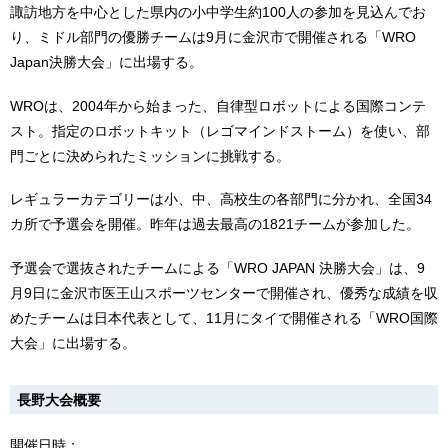
諏訪地⽅を中⼼とした県内の⼩中学⽣約100⼈の参加を⾒込んでお
り、ミドル部⾨の優勝チームは9⽉に⾦沢市で開催される「WRO
Japan決勝⼤会」に出場する。
WROは、2004年から始まった、⾃律型ロボットによる国際コンテ
スト。指定のロボットキット（レゴマインドストーム）を使い、部
⾨ごとに決められたミッションに挑戦する。
レギュラーカテゴリーは⼩、中、⾼校⽣の各部⾨に分かれ、全国34
カ所で予選会を開催。昨年は過去最⾼の1821チームが参加した。
予選会で選抜されたチームによる「WRO JAPAN 決勝⼤会」は、9
⽉9⽇に⾦沢市医王⼭スポーツセンターで開催され、優秀な成績を収
めたチームは⽇本代表として、11⽉にタイで開催される「WRO国際
⼤会」に出場する。
⻑野⼤会概要
開催⽇時：