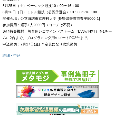
8⽉25⽇（⼟）ベーシック競技10：00〜16：00
8⽉26⽇（⽇）ミドル競技（公認予選会）10：00〜16：00
開催会場：公⽴諏訪東京理科⼤学 [長野県茅野市豊平5000-1]
参加費⽤：選⼿1人2000円（コーチは不要）
必須持参機材：教育⽤レゴマインドストーム（EV3かNXT）を1チー
ムに2台まで、プログラミング⽤のノートPC2台まで。
申込締切：7⽉27⽇(⾦) ＊定員になり次第締切
詳細・申込