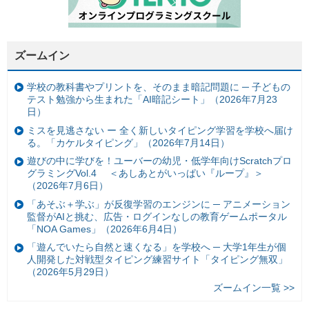
ズームイン
学校の教科書やプリントを、そのまま暗記問題に ─ 子どもの
テスト勉強から生まれた「AI暗記シート」（2026年7月23
日）
ミスを見逃さない ー 全く新しいタイピング学習を学校へ届け
る。「カケルタイピング」（2026年7月14日）
遊びの中に学びを！ユーバーの幼児・低学年向けScratchプロ
グラミングVol.4 ＜あしあとがいっぱい『ループ』＞
（2026年7月6日）
「あそぶ＋学ぶ」が反復学習のエンジンに ─ アニメーション
監督がAIと挑む、広告・ログインなしの教育ゲームポータル
「NOA Games」（2026年6月4日）
「遊んでいたら自然と速くなる」を学校へ ─ 大学1年生が個
人開発した対戦型タイピング練習サイト「タイピング無双」
（2026年5月29日）
ズームイン一覧 >>