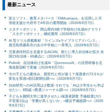
最新ニュース
富⼠ソフト、教育メタバース「FAMcampus」を活用した不
登校支援が大府市で4年目の運用開始（2026年8月7日）
スタディポケット、岡山県内3校で学校向け生成AIクラウド
「スタディポケット」継続運用（2026年8月7日）
AI 型ドリル搭載教材「ラインズeライブラリアドバンス」、
鹿児島県霧島市の全小中学校に一斉導入（2026年8月7日）
児童虐待対応を支援するAiCAN、新たに導入自治体が拡大 全
国23自治体・65拠点に（2026年8月7日）
Polimill、自治体向け生成AI「QommonsAI」の活用研修を北
海道新冠町で実施（2026年8月7日）
今の子どもの夏休み、親世代と何が違う？保護者の73.5％が
変化を実感=朝日新聞社調べ=（2026年8月7日）
自由研究へのAI活用は少数派-それでも「AIは小学生から学ば
せたい」8割超 =塾選ジャーナル調べ=（2026年8月7日）
子どもを難関大学に進学させたい保護者調査 予備校選びの
不安第1位は「学費が高くないか」=横浜予備校調べ=（2026
年8月7日）
高専機構と日本公庫、連携して学生・教職員によるスタート