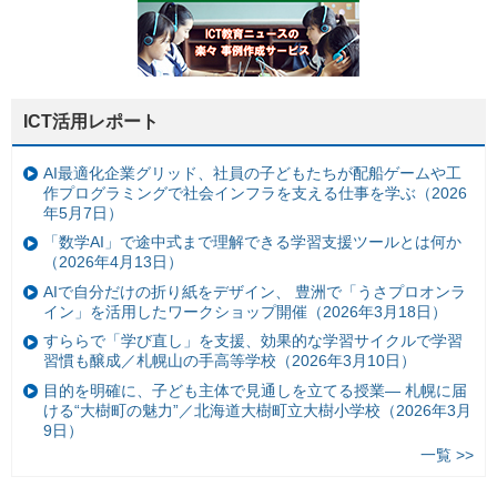
ICT活用レポート
AI最適化企業グリッド、社員の子どもたちが配船ゲームや工
作プログラミングで社会インフラを支える仕事を学ぶ（2026
年5月7日）
「数学AI」で途中式まで理解できる学習支援ツールとは何か
（2026年4月13日）
AIで自分だけの折り紙をデザイン、 豊洲で「うさプロオンラ
イン」を活用したワークショップ開催（2026年3月18日）
すららで「学び直し」を支援、効果的な学習サイクルで学習
習慣も醸成／札幌山の手高等学校（2026年3月10日）
目的を明確に、子ども主体で見通しを立てる授業— 札幌に届
ける“大樹町の魅力”／北海道大樹町立大樹小学校（2026年3月
9日）
一覧 >>