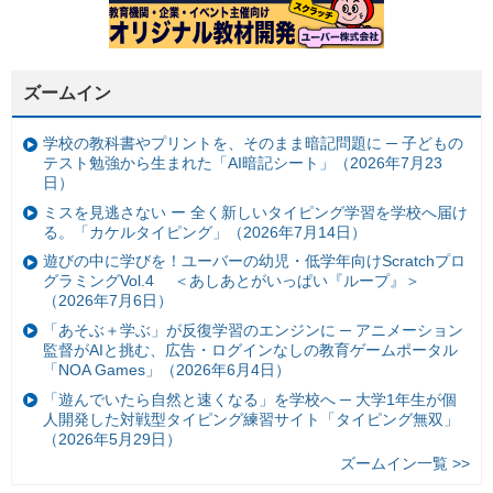
ズームイン
学校の教科書やプリントを、そのまま暗記問題に ─ 子どもの
テスト勉強から生まれた「AI暗記シート」（2026年7月23
日）
ミスを見逃さない ー 全く新しいタイピング学習を学校へ届け
る。「カケルタイピング」（2026年7月14日）
遊びの中に学びを！ユーバーの幼児・低学年向けScratchプロ
グラミングVol.4 ＜あしあとがいっぱい『ループ』＞
（2026年7月6日）
「あそぶ＋学ぶ」が反復学習のエンジンに ─ アニメーション
監督がAIと挑む、広告・ログインなしの教育ゲームポータル
「NOA Games」（2026年6月4日）
「遊んでいたら自然と速くなる」を学校へ ─ 大学1年生が個
人開発した対戦型タイピング練習サイト「タイピング無双」
（2026年5月29日）
ズームイン一覧 >>