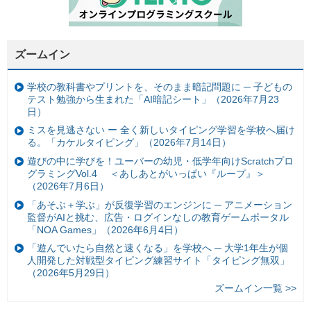
ズームイン
学校の教科書やプリントを、そのまま暗記問題に ─ 子どもの
テスト勉強から生まれた「AI暗記シート」（2026年7月23
日）
ミスを見逃さない ー 全く新しいタイピング学習を学校へ届け
る。「カケルタイピング」（2026年7月14日）
遊びの中に学びを！ユーバーの幼児・低学年向けScratchプロ
グラミングVol.4 ＜あしあとがいっぱい『ループ』＞
（2026年7月6日）
「あそぶ＋学ぶ」が反復学習のエンジンに ─ アニメーション
監督がAIと挑む、広告・ログインなしの教育ゲームポータル
「NOA Games」（2026年6月4日）
「遊んでいたら自然と速くなる」を学校へ ─ 大学1年生が個
人開発した対戦型タイピング練習サイト「タイピング無双」
（2026年5月29日）
ズームイン一覧 >>