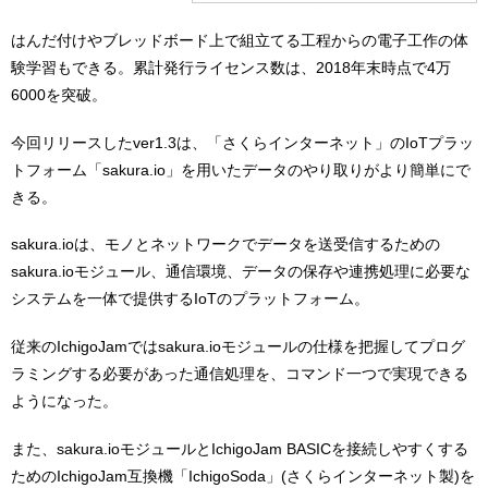
はんだ付けやブレッドボード上で組立てる工程からの電子工作の体
験学習もできる。累計発行ライセンス数は、2018年末時点で4万
6000を突破。
今回リリースしたver1.3は、「さくらインターネット」のIoTプラッ
トフォーム「sakura.io」を用いたデータのやり取りがより簡単にで
きる。
sakura.ioは、モノとネットワークでデータを送受信するための
sakura.ioモジュール、通信環境、データの保存や連携処理に必要な
システムを一体で提供するIoTのプラットフォーム。
従来のIchigoJamではsakura.ioモジュールの仕様を把握してプログ
ラミングする必要があった通信処理を、コマンド一つで実現できる
ようになった。
また、sakura.ioモジュールとIchigoJam BASICを接続しやすくする
ためのIchigoJam互換機「IchigoSoda」(さくらインターネット製)を