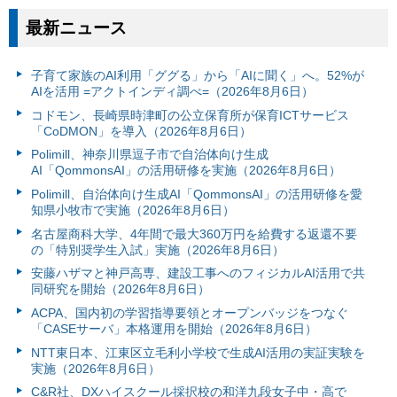
最新ニュース
子育て家族のAI利用「ググる」から「AIに聞く」へ。52%が
AIを活用 =アクトインディ調べ=（2026年8月6日）
コドモン、長崎県時津町の公立保育所が保育ICTサービス
「CoDMON」を導入（2026年8月6日）
Polimill、神奈川県逗子市で自治体向け生成
AI「QommonsAI」の活用研修を実施（2026年8月6日）
Polimill、自治体向け生成AI「QommonsAI」の活用研修を愛
知県小牧市で実施（2026年8月6日）
名古屋商科大学、4年間で最大360万円を給費する返還不要
の「特別奨学生入試」実施（2026年8月6日）
安藤ハザマと神戸高専、建設工事へのフィジカルAI活用で共
同研究を開始（2026年8月6日）
ACPA、国内初の学習指導要領とオープンバッジをつなぐ
「CASEサーバ」本格運用を開始（2026年8月6日）
NTT東日本、江東区立毛利小学校で生成AI活用の実証実験を
実施（2026年8月6日）
C&R社、DXハイスクール採択校の和洋九段女子中・高で