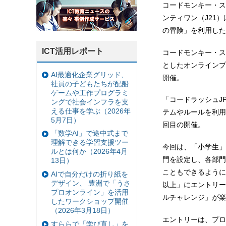
コードモンキー・ス
ンティワン（J21
の冒険」を利用した
ICT活用レポート
コードモンキー・ス
としたオンラインプロ
AI最適化企業グリッド、
開催。
社員の子どもたちが配船
ゲームや工作プログラミ
「コードラッシュJP
ングで社会インフラを支
える仕事を学ぶ（2026年
テムやルールを利用
5月7日）
回目の開催。
「数学AI」で途中式まで
理解できる学習支援ツー
今回は、「小学生」
ルとは何か（2026年4月
門を設定し、各部門
13日）
こともできるように
AIで自分だけの折り紙を
デザイン、 豊洲で「うさ
以上」にエントリー
プロオンライン」を活用
ルチャレンジ」が楽
したワークショップ開催
（2026年3月18日）
エントリーは、プロ
すららで「学び直し」を