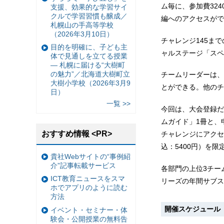
ム毎に、参加費32
支援、効果的な学習サイ
クルで学習習慣も醸成／
編へのアクセスがで
札幌山の手高等学校
（2026年3月10日）
チャレンジ145ま
目的を明確に、子ども主
ャルステージ「スペ
体で見通しを立てる授業
— 札幌に届ける“大樹町
の魅力”／北海道大樹町立
チームリーダーは、
大樹小学校（2026年3月9
とができる。他のチ
日）
一覧 >>
今回は、大会登録だ
ムガイド」1冊と、
おすすめ情報 <PR>
チャレンジにアクセ
込：5400円）を
貴社Webサイトの“事例紹
介”記事転載サービス
各部門の上位3チー
ICT教育ニュースをスマ
リーズの年間サブス
ホでアプリのように読む
方法
開催スケジュール
イベント・セミナー・体
験会・公開授業の無料告