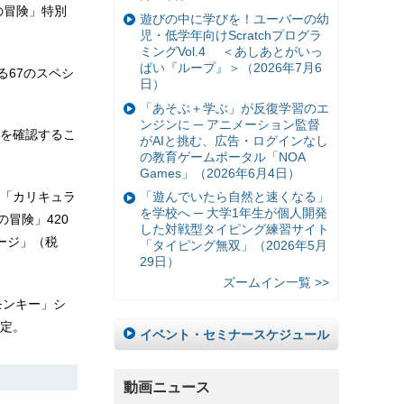
の冒険」特別
遊びの中に学びを！ユーバーの幼
児・低学年向けScratchプログラ
ミングVol.4 ＜あしあとがいっ
ぱい『ループ』＞（2026年7月6
る67のスペシ
日）
「あそぶ＋学ぶ」が反復学習のエ
ンジンに ─ アニメーション監督
を確認するこ
がAIと挑む、広告・ログインなし
の教育ゲームポータル「NOA
Games」（2026年6月4日）
「カリキュラ
「遊んでいたら自然と速くなる」
を学校へ ─ 大学1年生が個人開発
冒険」420
した対戦型タイピング練習サイト
ージ」（税
「タイピング無双」（2026年5月
29日）
ズームイン一覧 >>
モンキー」シ
定。
イベント・セミナースケジュール
動画ニュース