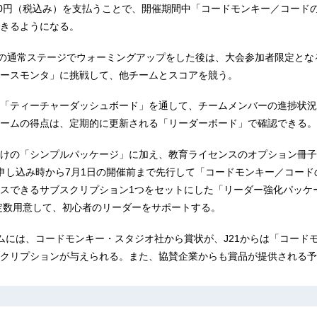
40円（税込み）を支払うことで、開催期間中「コードモンキー／コード
きるようになる。
での通常ステージでウォーミングアップをした後は、大会参加者限定とな
ースモンタ」に挑戦して、他チームとスコアを競う。
「ティーチャーダッシュボード」を通して、チームメンバーの進捗状況
ームの得点は、定期的に更新される「リーダーボード」で確認できる。
けの「シンプルパッケージ」に加え、教育ライセンスのオプション冊子
申し込み時から7月1日の開催前まで先行して「コードモンキー／コードの
スできるサブスクリプション1つをセットにした「リーダー強化パッケ
限定数用意して、初心者のリーダーをサポートする。
ムには、コードモンキー・スタジオ社から賞状が、J21からは「コード
クリプションが与えられる。また、協賛企業からも賞品が提供される予