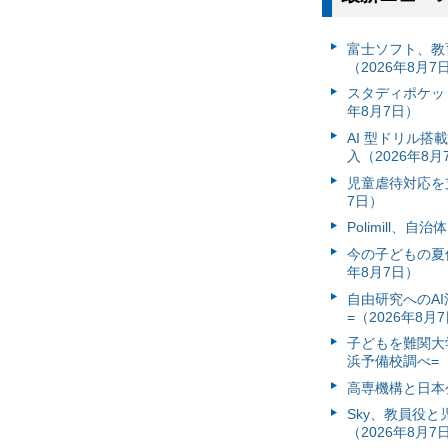
富⼠ソフト、教
（2026年8月7
スタディポケッ
年8月7日）
AI 型ドリル
入（2026年8月
児童虐待対応を支
7日）
Polimill、
今の子どもの夏休
年8月7日）
自由研究へのA
=（2026年8月
子どもを難関大
浜予備校調べ=（
高専機構と日本
Sky、教員役
（2026年8月7