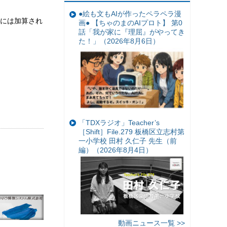
●絵も文もAIが作ったペラペラ漫
アには加算され
画● 【ちゃのまのAIプロト】 第0
話「我が家に『理屈』がやってき
た！」（2026年8月6日）
「TDXラジオ」Teacher’s
［Shift］File.279 板橋区立志村第
一小学校 田村 久仁子 先生（前
編）（2026年8月4日）
動画ニュース一覧 >>