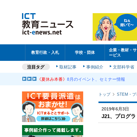
企業・教材・サ
教育行政・入札
学校・団体
ービス
注目タグ
取材記事
事例紹介
文部科学省
《夏休み本番》
8月のイベント、セミナー情報
トップ
STEM・
2019年6月3日
J21、プログ