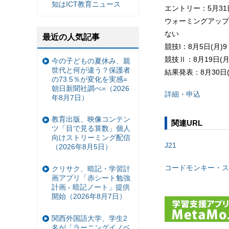
知はICT教育ニュース
エントリー：5月31
ウォーミングアップ：
ない
最近の人気記事
競技I：8月5日(月)
競技Ⅱ：8月19日(月
今の子どもの夏休み、親
世代と何が違う？保護者
結果発表：8月30日(
の73.5％が変化を実感=
朝日新聞社調べ=（2026
詳細・申込
年8月7日）
教育出版、映像コンテン
関連URL
ツ「目で見る算数」個人
向けストリーミング配信
J21
（2026年8月5日）
コードモンキー・ス
クリサク、暗記・学習計
画アプリ「赤シート勉強
計画 - 暗記ノート」提供
開始（2026年8月7日）
関西外国語大学、学生2
名が「ラーニングイノベ