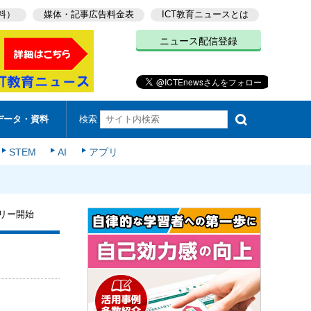
料）
媒体・記事広告料金表
ICT教育ニュースとは
ニュース配信登録
検索
データ・資料
STEM
AI
アプリ
トリー開始