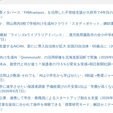
育メタバース「FAMcampus」を活用した不登校支援が大府市で4年目
日）
ト、岡山県内3校で学校向け生成AIクラウド「スタディポケット」継続運用
搭載教材「ラインズeライブラリアドバンス」、鹿児島県霧島市の全小中学
7日）
援するAiCAN、新たに導入自治体が拡大 全国23自治体・65拠点に（20
自治体向け生成AI「QommonsAI」の活用研修を北海道新冠町で実施（2026年
み、親世代と何が違う？保護者の73.5％が変化を実感=朝日新聞社調べ=
I活用は少数派-それでも「AIは小学生から学ばせたい」8割超 =塾選ジャ
7日）
学に進学させたい保護者調査 予備校選びの不安第1位は「学費が高くな
2026年8月7日）
公庫、連携して学生・教職員によるスタートアップ創出を支援（2026年
と児童生徒役に分かれて操作を体験できる「授業研究モード」解説セミナー
日）