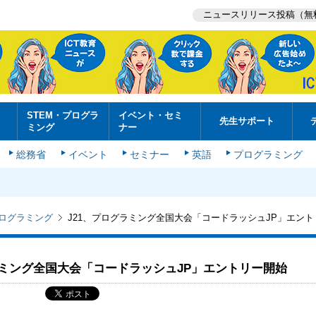
ニュースリリース投稿（無
STEM・プログラ
イベント・セミ
先生サポート
ミング
ナー
総務省
イベント
セミナー
英語
プログラミング
プログラミング
J21、プログラミング全国大会「コードラッシュJP」エン
ラミング全国大会「コードラッシュJP」エントリー開始