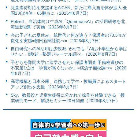
児童虐待対応を支援するAiCAN、新たに導入自治体が拡大 全
国23自治体・65拠点に（2026年8月7日）
Polimill、自治体向け生成AI「QommonsAI」の活用研修を北
海道新冠町で実施（2026年8月7日）
今の子どもの夏休み、親世代と何が違う？保護者の73.5％が
変化を実感=朝日新聞社調べ=（2026年8月7日）
自由研究へのAI活用は少数派-それでも「AIは小学生から学ば
せたい」8割超 =塾選ジャーナル調べ=（2026年8月7日）
子どもを難関大学に進学させたい保護者調査 予備校選びの
不安第1位は「学費が高くないか」=横浜予備校調べ=（2026
年8月7日）
高専機構と日本公庫、連携して学生・教職員によるスタート
アップ創出を支援（2026年8月7日）
Sky、教員役と児童生徒役に分かれて操作を体験できる「授
業研究モード」解説セミナー20日開催（2026年8月7日）