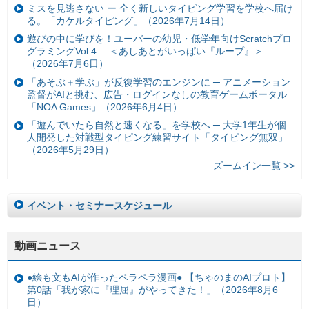
ミスを見逃さない ー 全く新しいタイピング学習を学校へ届け
る。「カケルタイピング」（2026年7月14日）
遊びの中に学びを！ユーバーの幼児・低学年向けScratchプロ
グラミングVol.4 ＜あしあとがいっぱい『ループ』＞
（2026年7月6日）
「あそぶ＋学ぶ」が反復学習のエンジンに ─ アニメーション
監督がAIと挑む、広告・ログインなしの教育ゲームポータル
「NOA Games」（2026年6月4日）
「遊んでいたら自然と速くなる」を学校へ ─ 大学1年生が個
人開発した対戦型タイピング練習サイト「タイピング無双」
（2026年5月29日）
ズームイン一覧 >>
イベント・セミナースケジュール
動画ニュース
●絵も文もAIが作ったペラペラ漫画● 【ちゃのまのAIプロト】
第0話「我が家に『理屈』がやってきた！」（2026年8月6
日）