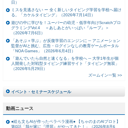
日）
ミスを見逃さない ー 全く新しいタイピング学習を学校へ届け
る。「カケルタイピング」（2026年7月14日）
遊びの中に学びを！ユーバーの幼児・低学年向けScratchプロ
グラミングVol.4 ＜あしあとがいっぱい『ループ』＞
（2026年7月6日）
「あそぶ＋学ぶ」が反復学習のエンジンに ─ アニメーション
監督がAIと挑む、広告・ログインなしの教育ゲームポータル
「NOA Games」（2026年6月4日）
「遊んでいたら自然と速くなる」を学校へ ─ 大学1年生が個
人開発した対戦型タイピング練習サイト「タイピング無双」
（2026年5月29日）
ズームイン一覧 >>
イベント・セミナースケジュール
動画ニュース
●絵も文もAIが作ったペラペラ漫画● 【ちゃのまのAIプロト】
第0話「我が家に『理屈』がやってきた！」（2026年8月6