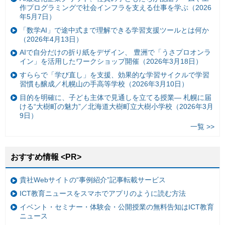
作プログラミングで社会インフラを支える仕事を学ぶ（2026
年5月7日）
「数学AI」で途中式まで理解できる学習支援ツールとは何か
（2026年4月13日）
AIで自分だけの折り紙をデザイン、 豊洲で「うさプロオンラ
イン」を活用したワークショップ開催（2026年3月18日）
すららで「学び直し」を支援、効果的な学習サイクルで学習
習慣も醸成／札幌山の手高等学校（2026年3月10日）
目的を明確に、子ども主体で見通しを立てる授業— 札幌に届
ける“大樹町の魅力”／北海道大樹町立大樹小学校（2026年3月
9日）
一覧 >>
おすすめ情報 <PR>
貴社Webサイトの“事例紹介”記事転載サービス
ICT教育ニュースをスマホでアプリのように読む方法
イベント・セミナー・体験会・公開授業の無料告知はICT教育
ニュース