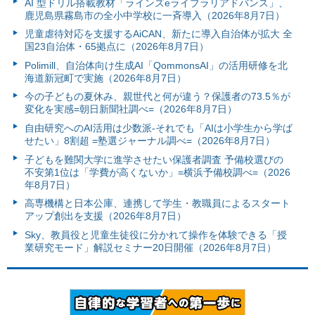
AI 型ドリル搭載教材「ラインズeライブラリアドバンス」、
鹿児島県霧島市の全小中学校に一斉導入（2026年8月7日）
児童虐待対応を支援するAiCAN、新たに導入自治体が拡大 全
国23自治体・65拠点に（2026年8月7日）
Polimill、自治体向け生成AI「QommonsAI」の活用研修を北
海道新冠町で実施（2026年8月7日）
今の子どもの夏休み、親世代と何が違う？保護者の73.5％が
変化を実感=朝日新聞社調べ=（2026年8月7日）
自由研究へのAI活用は少数派-それでも「AIは小学生から学ば
せたい」8割超 =塾選ジャーナル調べ=（2026年8月7日）
子どもを難関大学に進学させたい保護者調査 予備校選びの
不安第1位は「学費が高くないか」=横浜予備校調べ=（2026
年8月7日）
高専機構と日本公庫、連携して学生・教職員によるスタート
アップ創出を支援（2026年8月7日）
Sky、教員役と児童生徒役に分かれて操作を体験できる「授
業研究モード」解説セミナー20日開催（2026年8月7日）