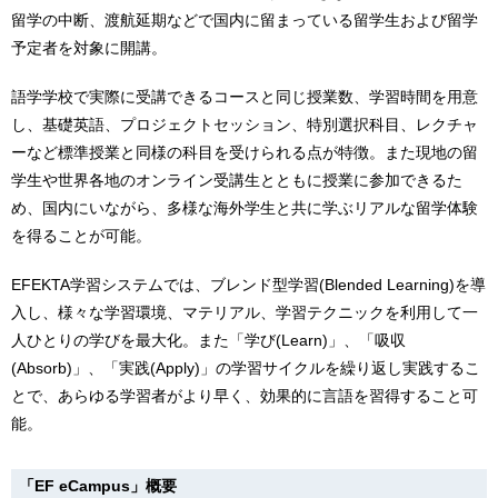
留学の中断、渡航延期などで国内に留まっている留学生および留学
予定者を対象に開講。
語学学校で実際に受講できるコースと同じ授業数、学習時間を用意
し、基礎英語、プロジェクトセッション、特別選択科目、レクチャ
ーなど標準授業と同様の科目を受けられる点が特徴。また現地の留
学生や世界各地のオンライン受講生とともに授業に参加できるた
め、国内にいながら、多様な海外学生と共に学ぶリアルな留学体験
を得ることが可能。
EFEKTA学習システムでは、ブレンド型学習(Blended Learning)を導
入し、様々な学習環境、マテリアル、学習テクニックを利用して一
人ひとりの学びを最大化。また「学び(Learn)」、「吸収
(Absorb)」、「実践(Apply)」の学習サイクルを繰り返し実践するこ
とで、あらゆる学習者がより早く、効果的に言語を習得すること可
能。
「EF eCampus」概要