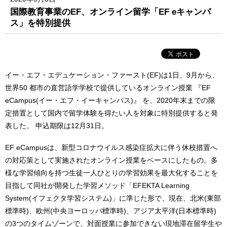
国際教育事業のEF、オンライン留学「EF eキャンパ
ス」を特別提供
イー・エフ・エデュケーション・ファースト(EF)は1日、9月から、
世界50 都市の直営語学学校で提供しているオンライン授業 『EF
eCampus(イー・エフ・イーキャンパス)』 を、2020年末までの限
定措置として国内で留学体験を得たい人を対象に特別提供すると発
表した。 申込期限は12月31日。
EF eCampusは、新型コロナウイルス感染症拡大に伴う休校措置へ
の対応策として実施されたオンライン授業をベースにしたもの。多
様な学習傾向を持つ生徒一人ひとりの学習効果を最大化することを
目指して同社が開発した学習メソッド「EFEKTA Learning
System(イフェクタ学習システム)」に準じた形で、現在、北米(東部
標準時)、欧州(中央ヨーロッパ標準時)、アジア太平洋(日本標準時)
の3つのタイムゾーンで、対面授業に参加できない現地滞在留学生や