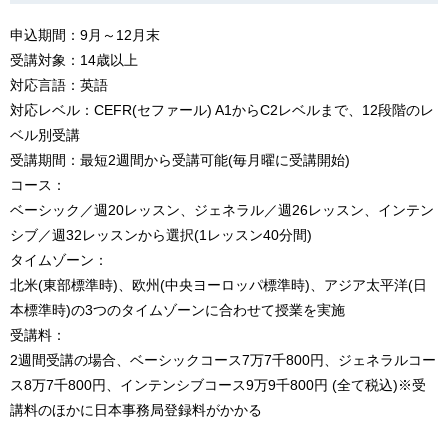
申込期間：9月～12月末
受講対象：14歳以上
対応言語：英語
対応レベル：CEFR(セファール) A1からC2レベルまで、12段階のレ
ベル別受講
受講期間：最短2週間から受講可能(毎月曜に受講開始)
コース：
ベーシック／週20レッスン、ジェネラル／週26レッスン、インテン
シブ／週32レッスンから選択(1レッスン40分間)
タイムゾーン：
北米(東部標準時)、欧州(中央ヨーロッパ標準時)、アジア太平洋(日
本標準時)の3つのタイムゾーンに合わせて授業を実施
受講料：
2週間受講の場合、ベーシックコース7万7千800円、ジェネラルコー
ス8万7千800円、インテンシブコース9万9千800円 (全て税込)※受
講料のほかに日本事務局登録料がかかる