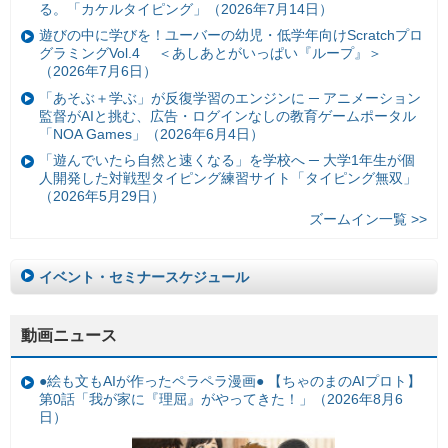
る。「カケルタイピング」（2026年7月14日）
遊びの中に学びを！ユーバーの幼児・低学年向けScratchプロ
グラミングVol.4 ＜あしあとがいっぱい『ループ』＞
（2026年7月6日）
「あそぶ＋学ぶ」が反復学習のエンジンに ─ アニメーション
監督がAIと挑む、広告・ログインなしの教育ゲームポータル
「NOA Games」（2026年6月4日）
「遊んでいたら自然と速くなる」を学校へ ─ 大学1年生が個
人開発した対戦型タイピング練習サイト「タイピング無双」
（2026年5月29日）
ズームイン一覧 >>
イベント・セミナースケジュール
動画ニュース
●絵も文もAIが作ったペラペラ漫画● 【ちゃのまのAIプロト】
第0話「我が家に『理屈』がやってきた！」（2026年8月6
日）