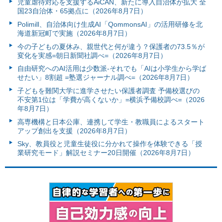
児童虐待対応を支援するAiCAN、新たに導入自治体が拡大 全
国23自治体・65拠点に（2026年8月7日）
Polimill、自治体向け生成AI「QommonsAI」の活用研修を北
海道新冠町で実施（2026年8月7日）
今の子どもの夏休み、親世代と何が違う？保護者の73.5％が
変化を実感=朝日新聞社調べ=（2026年8月7日）
自由研究へのAI活用は少数派-それでも「AIは小学生から学ば
せたい」8割超 =塾選ジャーナル調べ=（2026年8月7日）
子どもを難関大学に進学させたい保護者調査 予備校選びの
不安第1位は「学費が高くないか」=横浜予備校調べ=（2026
年8月7日）
高専機構と日本公庫、連携して学生・教職員によるスタート
アップ創出を支援（2026年8月7日）
Sky、教員役と児童生徒役に分かれて操作を体験できる「授
業研究モード」解説セミナー20日開催（2026年8月7日）