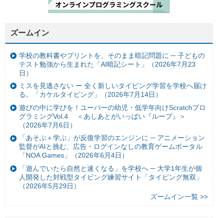
ズームイン
学校の教科書やプリントを、そのまま暗記問題に ─ 子どもの
テスト勉強から生まれた「AI暗記シート」（2026年7月23
日）
ミスを見逃さない ー 全く新しいタイピング学習を学校へ届け
る。「カケルタイピング」（2026年7月14日）
遊びの中に学びを！ユーバーの幼児・低学年向けScratchプロ
グラミングVol.4 ＜あしあとがいっぱい『ループ』＞
（2026年7月6日）
「あそぶ＋学ぶ」が反復学習のエンジンに ─ アニメーション
監督がAIと挑む、広告・ログインなしの教育ゲームポータル
「NOA Games」（2026年6月4日）
「遊んでいたら自然と速くなる」を学校へ ─ 大学1年生が個
人開発した対戦型タイピング練習サイト「タイピング無双」
（2026年5月29日）
ズームイン一覧 >>