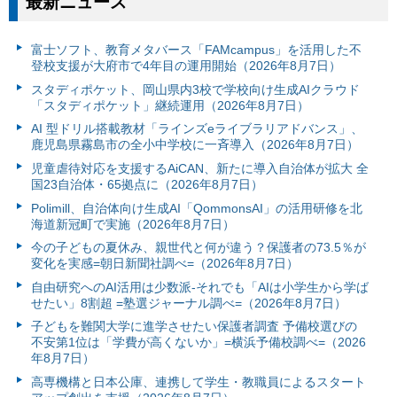
最新ニュース
富⼠ソフト、教育メタバース「FAMcampus」を活用した不
登校支援が大府市で4年目の運用開始（2026年8月7日）
スタディポケット、岡山県内3校で学校向け生成AIクラウド
「スタディポケット」継続運用（2026年8月7日）
AI 型ドリル搭載教材「ラインズeライブラリアドバンス」、
鹿児島県霧島市の全小中学校に一斉導入（2026年8月7日）
児童虐待対応を支援するAiCAN、新たに導入自治体が拡大 全
国23自治体・65拠点に（2026年8月7日）
Polimill、自治体向け生成AI「QommonsAI」の活用研修を北
海道新冠町で実施（2026年8月7日）
今の子どもの夏休み、親世代と何が違う？保護者の73.5％が
変化を実感=朝日新聞社調べ=（2026年8月7日）
自由研究へのAI活用は少数派-それでも「AIは小学生から学ば
せたい」8割超 =塾選ジャーナル調べ=（2026年8月7日）
子どもを難関大学に進学させたい保護者調査 予備校選びの
不安第1位は「学費が高くないか」=横浜予備校調べ=（2026
年8月7日）
高専機構と日本公庫、連携して学生・教職員によるスタート