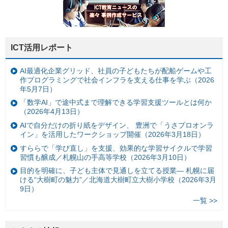
ICT活用レポート
AI最適化企業グリッド、社員の子どもたちが配船ゲームや工
作プログラミングで社会インフラを支える仕事を学ぶ（2026
年5月7日）
「数学AI」で途中式まで理解できる学習支援ツールとは何か
（2026年4月13日）
AIで自分だけの折り紙をデザイン、 豊洲で「うさプロオンラ
イン」を活用したワークショップ開催（2026年3月18日）
すららで「学び直し」を支援、効果的な学習サイクルで学習
習慣も醸成／札幌山の手高等学校（2026年3月10日）
目的を明確に、子ども主体で見通しを立てる授業— 札幌に届
ける“大樹町の魅力”／北海道大樹町立大樹小学校（2026年3月
9日）
一覧 >>