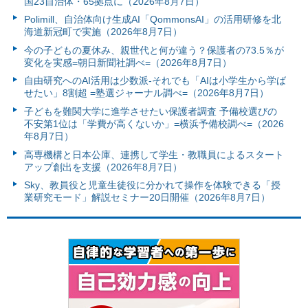
国23自治体・65拠点に（2026年8月7日）
Polimill、自治体向け生成AI「QommonsAI」の活用研修を北
海道新冠町で実施（2026年8月7日）
今の子どもの夏休み、親世代と何が違う？保護者の73.5％が
変化を実感=朝日新聞社調べ=（2026年8月7日）
自由研究へのAI活用は少数派-それでも「AIは小学生から学ば
せたい」8割超 =塾選ジャーナル調べ=（2026年8月7日）
子どもを難関大学に進学させたい保護者調査 予備校選びの
不安第1位は「学費が高くないか」=横浜予備校調べ=（2026
年8月7日）
高専機構と日本公庫、連携して学生・教職員によるスタート
アップ創出を支援（2026年8月7日）
Sky、教員役と児童生徒役に分かれて操作を体験できる「授
業研究モード」解説セミナー20日開催（2026年8月7日）