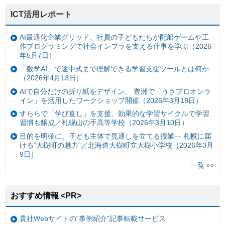
ICT活用レポート
AI最適化企業グリッド、社員の子どもたちが配船ゲームや工
作プログラミングで社会インフラを支える仕事を学ぶ（2026
年5月7日）
「数学AI」で途中式まで理解できる学習支援ツールとは何か
（2026年4月13日）
AIで自分だけの折り紙をデザイン、 豊洲で「うさプロオンラ
イン」を活用したワークショップ開催（2026年3月18日）
すららで「学び直し」を支援、効果的な学習サイクルで学習
習慣も醸成／札幌山の手高等学校（2026年3月10日）
目的を明確に、子ども主体で見通しを立てる授業— 札幌に届
ける“大樹町の魅力”／北海道大樹町立大樹小学校（2026年3月
9日）
一覧 >>
おすすめ情報 <PR>
貴社Webサイトの“事例紹介”記事転載サービス