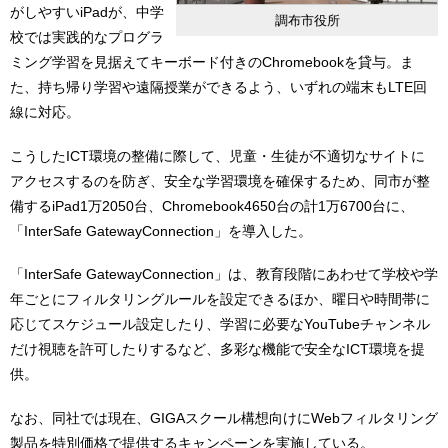
がしやすいiPadが、中学
調布市役所
校では実践的なプログラ
ミング学習を見据えてキーボード付きのChromebookを貸与。ま
た、持ち帰り学習や遠隔授業ができるよう、いずれの端末もLTE回
線に対応。
こうしたICT環境の整備に際して、児童・生徒が不適切なサイトに
アクセスするのを防ぎ、安全な学習環境を確保するため、同市が整
備するiPad1万2050台、Chromebook4650台の計1万6700台に、
「InterSafe GatewayConnection」を導入した。
「InterSafe GatewayConnection」は、教育段階にあわせて学校や学
年ごとにフィルタリングルールを設定できるほか、曜日や時間帯に
応じてスケジュール設定したり、学習に必要なYouTubeチャンネル
だけ視聴を許可したりするなど、多彩な機能で安全なICT環境を提
供。
なお、同社では現在、GIGAスクール構想向けにWebフィルタリング
製品を特別価格で提供するキャンペーンを実施している。