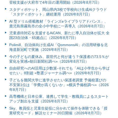
登校支援が大府市で4年目の運用開始（2026年8月7日）
スタディポケット、岡山県内3校で学校向け生成AIクラウド
「スタディポケット」継続運用（2026年8月7日）
AI 型ドリル搭載教材「ラインズeライブラリアドバンス」、
鹿児島県霧島市の全小中学校に一斉導入（2026年8月7日）
児童虐待対応を支援するAiCAN、新たに導入自治体が拡大 全
国23自治体・65拠点に（2026年8月7日）
Polimill、自治体向け生成AI「QommonsAI」の活用研修を北
海道新冠町で実施（2026年8月7日）
今の子どもの夏休み、親世代と何が違う？保護者の73.5％が
変化を実感=朝日新聞社調べ=（2026年8月7日）
自由研究へのAI活用は少数派-それでも「AIは小学生から学ば
せたい」8割超 =塾選ジャーナル調べ=（2026年8月7日）
子どもを難関大学に進学させたい保護者調査 予備校選びの
不安第1位は「学費が高くないか」=横浜予備校調べ=（2026
年8月7日）
高専機構と日本公庫、連携して学生・教職員によるスタート
アップ創出を支援（2026年8月7日）
Sky、教員役と児童生徒役に分かれて操作を体験できる「授
業研究モード」解説セミナー20日開催（2026年8月7日）