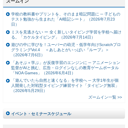
ズームイン
学校の教科書やプリントを、そのまま暗記問題に ─ 子どもの
テスト勉強から生まれた「AI暗記シート」（2026年7月23
日）
ミスを見逃さない ー 全く新しいタイピング学習を学校へ届け
る。「カケルタイピング」（2026年7月14日）
遊びの中に学びを！ユーバーの幼児・低学年向けScratchプロ
グラミングVol.4 ＜あしあとがいっぱい『ループ』＞
（2026年7月6日）
「あそぶ＋学ぶ」が反復学習のエンジンに ─ アニメーション
監督がAIと挑む、広告・ログインなしの教育ゲームポータル
「NOA Games」（2026年6月4日）
「遊んでいたら自然と速くなる」を学校へ ─ 大学1年生が個
人開発した対戦型タイピング練習サイト「タイピング無双」
（2026年5月29日）
ズームイン一覧 >>
イベント・セミナースケジュール