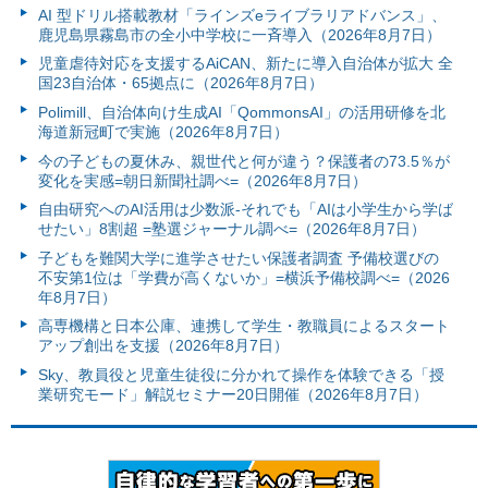
AI 型ドリル搭載教材「ラインズeライブラリアドバンス」、
鹿児島県霧島市の全小中学校に一斉導入（2026年8月7日）
児童虐待対応を支援するAiCAN、新たに導入自治体が拡大 全
国23自治体・65拠点に（2026年8月7日）
Polimill、自治体向け生成AI「QommonsAI」の活用研修を北
海道新冠町で実施（2026年8月7日）
今の子どもの夏休み、親世代と何が違う？保護者の73.5％が
変化を実感=朝日新聞社調べ=（2026年8月7日）
自由研究へのAI活用は少数派-それでも「AIは小学生から学ば
せたい」8割超 =塾選ジャーナル調べ=（2026年8月7日）
子どもを難関大学に進学させたい保護者調査 予備校選びの
不安第1位は「学費が高くないか」=横浜予備校調べ=（2026
年8月7日）
高専機構と日本公庫、連携して学生・教職員によるスタート
アップ創出を支援（2026年8月7日）
Sky、教員役と児童生徒役に分かれて操作を体験できる「授
業研究モード」解説セミナー20日開催（2026年8月7日）