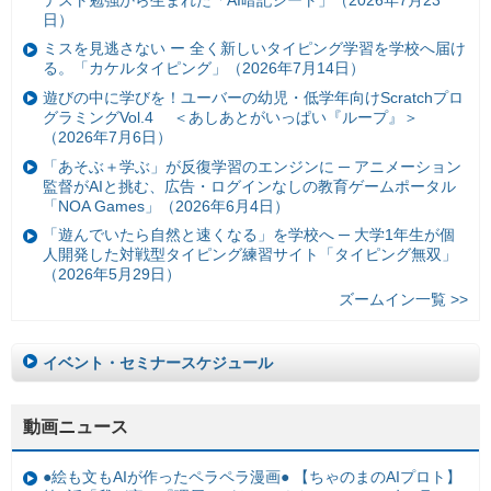
日）
ミスを見逃さない ー 全く新しいタイピング学習を学校へ届け
る。「カケルタイピング」（2026年7月14日）
遊びの中に学びを！ユーバーの幼児・低学年向けScratchプロ
グラミングVol.4 ＜あしあとがいっぱい『ループ』＞
（2026年7月6日）
「あそぶ＋学ぶ」が反復学習のエンジンに ─ アニメーション
監督がAIと挑む、広告・ログインなしの教育ゲームポータル
「NOA Games」（2026年6月4日）
「遊んでいたら自然と速くなる」を学校へ ─ 大学1年生が個
人開発した対戦型タイピング練習サイト「タイピング無双」
（2026年5月29日）
ズームイン一覧 >>
イベント・セミナースケジュール
動画ニュース
●絵も文もAIが作ったペラペラ漫画● 【ちゃのまのAIプロト】