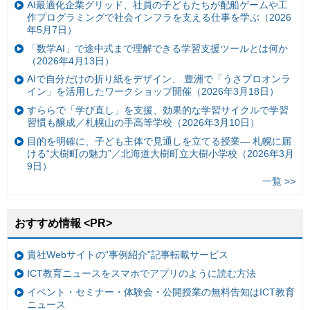
AI最適化企業グリッド、社員の子どもたちが配船ゲームや工
作プログラミングで社会インフラを支える仕事を学ぶ（2026
年5月7日）
「数学AI」で途中式まで理解できる学習支援ツールとは何か
（2026年4月13日）
AIで自分だけの折り紙をデザイン、 豊洲で「うさプロオンラ
イン」を活用したワークショップ開催（2026年3月18日）
すららで「学び直し」を支援、効果的な学習サイクルで学習
習慣も醸成／札幌山の手高等学校（2026年3月10日）
目的を明確に、子ども主体で見通しを立てる授業— 札幌に届
ける“大樹町の魅力”／北海道大樹町立大樹小学校（2026年3月
9日）
一覧 >>
おすすめ情報 <PR>
貴社Webサイトの“事例紹介”記事転載サービス
ICT教育ニュースをスマホでアプリのように読む方法
イベント・セミナー・体験会・公開授業の無料告知はICT教育
ニュース