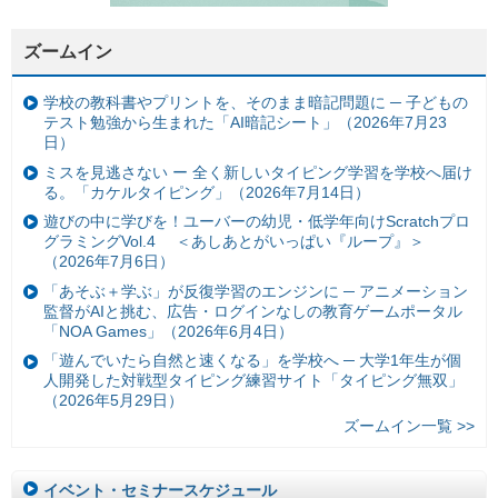
ズームイン
学校の教科書やプリントを、そのまま暗記問題に ─ 子どもの
テスト勉強から生まれた「AI暗記シート」（2026年7月23
日）
ミスを見逃さない ー 全く新しいタイピング学習を学校へ届け
る。「カケルタイピング」（2026年7月14日）
遊びの中に学びを！ユーバーの幼児・低学年向けScratchプロ
グラミングVol.4 ＜あしあとがいっぱい『ループ』＞
（2026年7月6日）
「あそぶ＋学ぶ」が反復学習のエンジンに ─ アニメーション
監督がAIと挑む、広告・ログインなしの教育ゲームポータル
「NOA Games」（2026年6月4日）
「遊んでいたら自然と速くなる」を学校へ ─ 大学1年生が個
人開発した対戦型タイピング練習サイト「タイピング無双」
（2026年5月29日）
ズームイン一覧 >>
イベント・セミナースケジュール