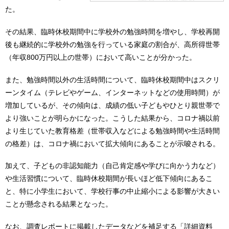
た。
その結果、臨時休校期間中に学校外の勉強時間を増やし、学校再開
後も継続的に学校外の勉強を行っている家庭の割合が、高所得世帯
（年収800万円以上の世帯）において高いことが分かった。
また、勉強時間以外の生活時間について、臨時休校期間中はスクリ
ーンタイム（テレビやゲーム、インターネットなどの使用時間）が
増加しているが、その傾向は、成績の低い子どもやひとり親世帯で
より強いことが明らかになった。こうした結果から、コロナ禍以前
より生じていた教育格差（世帯収入などによる勉強時間や生活時間
の格差）は、コロナ禍において拡大傾向にあることが示唆される。
加えて、子どもの非認知能力（自己肯定感や学びに向かう力など）
や生活習慣について、臨時休校期間が長いほど低下傾向にあるこ
と、特に小学生において、学校行事の中止縮小による影響が大きい
ことが懸念される結果となった。
なお、調査レポートに掲載したデータなどを補足する「詳細資料