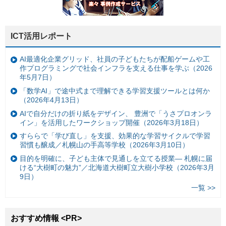
ICT活用レポート
AI最適化企業グリッド、社員の子どもたちが配船ゲームや工
作プログラミングで社会インフラを支える仕事を学ぶ（2026
年5月7日）
「数学AI」で途中式まで理解できる学習支援ツールとは何か
（2026年4月13日）
AIで自分だけの折り紙をデザイン、 豊洲で「うさプロオンラ
イン」を活用したワークショップ開催（2026年3月18日）
すららで「学び直し」を支援、効果的な学習サイクルで学習
習慣も醸成／札幌山の手高等学校（2026年3月10日）
目的を明確に、子ども主体で見通しを立てる授業— 札幌に届
ける“大樹町の魅力”／北海道大樹町立大樹小学校（2026年3月
9日）
一覧 >>
おすすめ情報 <PR>