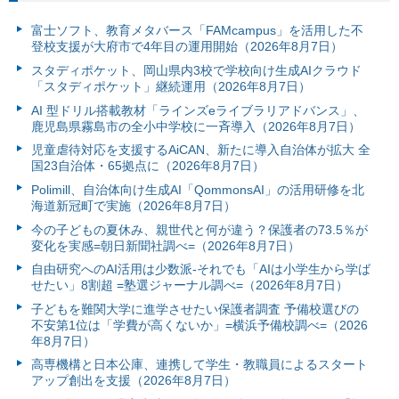
富⼠ソフト、教育メタバース「FAMcampus」を活用した不
登校支援が大府市で4年目の運用開始（2026年8月7日）
スタディポケット、岡山県内3校で学校向け生成AIクラウド
「スタディポケット」継続運用（2026年8月7日）
AI 型ドリル搭載教材「ラインズeライブラリアドバンス」、
鹿児島県霧島市の全小中学校に一斉導入（2026年8月7日）
児童虐待対応を支援するAiCAN、新たに導入自治体が拡大 全
国23自治体・65拠点に（2026年8月7日）
Polimill、自治体向け生成AI「QommonsAI」の活用研修を北
海道新冠町で実施（2026年8月7日）
今の子どもの夏休み、親世代と何が違う？保護者の73.5％が
変化を実感=朝日新聞社調べ=（2026年8月7日）
自由研究へのAI活用は少数派-それでも「AIは小学生から学ば
せたい」8割超 =塾選ジャーナル調べ=（2026年8月7日）
子どもを難関大学に進学させたい保護者調査 予備校選びの
不安第1位は「学費が高くないか」=横浜予備校調べ=（2026
年8月7日）
高専機構と日本公庫、連携して学生・教職員によるスタート
アップ創出を支援（2026年8月7日）