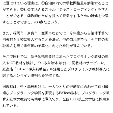
に選ばれている理由は、①自治体内での学校間格差を解消すること
ができる、②社会で活きるスキル（テキストコーディング）を学ぶ
ことができる、③教師が自信を持って授業をするための研修を受講
することができる、の3点だという。
また、福岡市・奈良市・益田市などでは、今年度から自治体予算で
同教材を全校に導入することを決定。他の自治体でも、今年度の実
証導入を経て来年度の予算化に向けた検討が進んでいる。
そこで同社では、新学習指導要領に沿ったプログラミング教材の導
入やICT教材を検討している自治体向けに、同教材のサービスや、
経産省「EdTech導入補助金」を活用したプログラミング教材導入に
関するオンライン説明会を開催する。
同教材は、中・高校向けに、一人ひとりの理解度に合わせて個別最
適なプログラミング学習を実現するEdTech教材。プログラミング教
育未経験の教員でも簡単に導入でき、全国1000以上の学校に採用さ
れている。