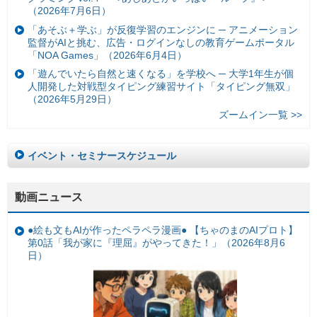
（2026年7月6日）
「あそぶ＋学ぶ」が反復学習のエンジンに ─ アニメーション
監督がAIと挑む、広告・ログインなしの教育ゲームポータル
「NOA Games」（2026年6月4日）
「遊んでいたら自然と速くなる」を学校へ ─ 大学1年生が個
人開発した対戦型タイピング練習サイト「タイピング無双」
（2026年5月29日）
ズームイン一覧 >>
イベント・セミナースケジュール
動画ニュース
●絵も文もAIが作ったペラペラ漫画● 【ちゃのまのAIプロト】
第0話「我が家に『理屈』がやってきた！」（2026年8月6
日）