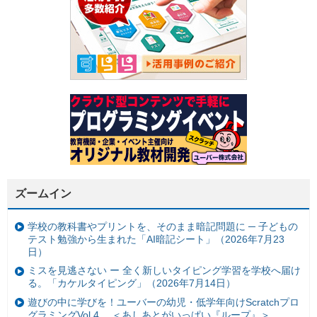
ズームイン
学校の教科書やプリントを、そのまま暗記問題に ─ 子どもの
テスト勉強から生まれた「AI暗記シート」（2026年7月23
日）
ミスを見逃さない ー 全く新しいタイピング学習を学校へ届け
る。「カケルタイピング」（2026年7月14日）
遊びの中に学びを！ユーバーの幼児・低学年向けScratchプロ
グラミングVol.4 ＜あしあとがいっぱい『ループ』＞