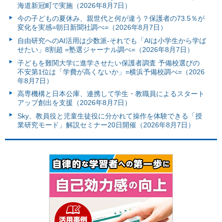
海道新冠町で実施（2026年8月7日）
今の子どもの夏休み、親世代と何が違う？保護者の73.5％が
変化を実感=朝日新聞社調べ=（2026年8月7日）
自由研究へのAI活用は少数派-それでも「AIは小学生から学ば
せたい」8割超 =塾選ジャーナル調べ=（2026年8月7日）
子どもを難関大学に進学させたい保護者調査 予備校選びの
不安第1位は「学費が高くないか」=横浜予備校調べ=（2026
年8月7日）
高専機構と日本公庫、連携して学生・教職員によるスタート
アップ創出を支援（2026年8月7日）
Sky、教員役と児童生徒役に分かれて操作を体験できる「授
業研究モード」解説セミナー20日開催（2026年8月7日）