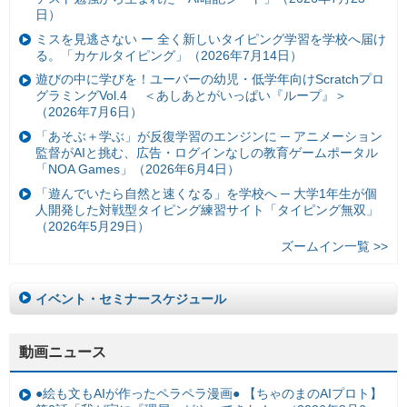
日）
ミスを見逃さない ー 全く新しいタイピング学習を学校へ届け
る。「カケルタイピング」（2026年7月14日）
遊びの中に学びを！ユーバーの幼児・低学年向けScratchプロ
グラミングVol.4 ＜あしあとがいっぱい『ループ』＞
（2026年7月6日）
「あそぶ＋学ぶ」が反復学習のエンジンに ─ アニメーション
監督がAIと挑む、広告・ログインなしの教育ゲームポータル
「NOA Games」（2026年6月4日）
「遊んでいたら自然と速くなる」を学校へ ─ 大学1年生が個
人開発した対戦型タイピング練習サイト「タイピング無双」
（2026年5月29日）
ズームイン一覧 >>
イベント・セミナースケジュール
動画ニュース
●絵も文もAIが作ったペラペラ漫画● 【ちゃのまのAIプロト】