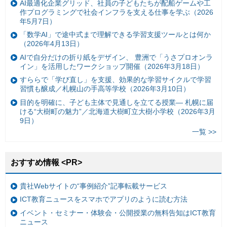
AI最適化企業グリッド、社員の子どもたちが配船ゲームや工
作プログラミングで社会インフラを支える仕事を学ぶ（2026
年5月7日）
「数学AI」で途中式まで理解できる学習支援ツールとは何か
（2026年4月13日）
AIで自分だけの折り紙をデザイン、 豊洲で「うさプロオンラ
イン」を活用したワークショップ開催（2026年3月18日）
すららで「学び直し」を支援、効果的な学習サイクルで学習
習慣も醸成／札幌山の手高等学校（2026年3月10日）
目的を明確に、子ども主体で見通しを立てる授業— 札幌に届
ける“大樹町の魅力”／北海道大樹町立大樹小学校（2026年3月
9日）
一覧 >>
おすすめ情報 <PR>
貴社Webサイトの“事例紹介”記事転載サービス
ICT教育ニュースをスマホでアプリのように読む方法
イベント・セミナー・体験会・公開授業の無料告知はICT教育
ニュース