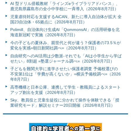
AI 型ドリル搭載教材「ラインズeライブラリアドバンス」、
鹿児島県霧島市の全小中学校に一斉導入（2026年8月7日）
児童虐待対応を支援するAiCAN、新たに導入自治体が拡大 全
国23自治体・65拠点に（2026年8月7日）
Polimill、自治体向け生成AI「QommonsAI」の活用研修を北
海道新冠町で実施（2026年8月7日）
今の子どもの夏休み、親世代と何が違う？保護者の73.5％が
変化を実感=朝日新聞社調べ=（2026年8月7日）
自由研究へのAI活用は少数派-それでも「AIは小学生から学ば
せたい」8割超 =塾選ジャーナル調べ=（2026年8月7日）
子どもを難関大学に進学させたい保護者調査 予備校選びの
不安第1位は「学費が高くないか」=横浜予備校調べ=（2026
年8月7日）
高専機構と日本公庫、連携して学生・教職員によるスタート
アップ創出を支援（2026年8月7日）
Sky、教員役と児童生徒役に分かれて操作を体験できる「授
業研究モード」解説セミナー20日開催（2026年8月7日）