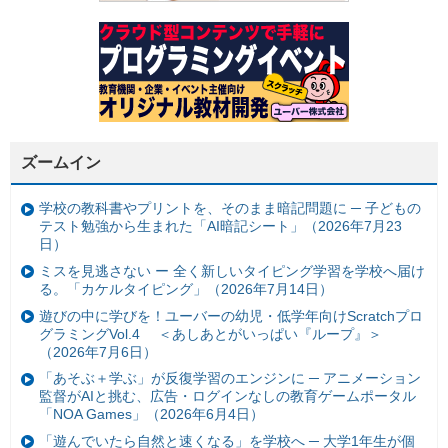
ズームイン
学校の教科書やプリントを、そのまま暗記問題に ─ 子どもの
テスト勉強から生まれた「AI暗記シート」（2026年7月23
日）
ミスを見逃さない ー 全く新しいタイピング学習を学校へ届け
る。「カケルタイピング」（2026年7月14日）
遊びの中に学びを！ユーバーの幼児・低学年向けScratchプロ
グラミングVol.4 ＜あしあとがいっぱい『ループ』＞
（2026年7月6日）
「あそぶ＋学ぶ」が反復学習のエンジンに ─ アニメーション
監督がAIと挑む、広告・ログインなしの教育ゲームポータル
「NOA Games」（2026年6月4日）
「遊んでいたら自然と速くなる」を学校へ ─ 大学1年生が個