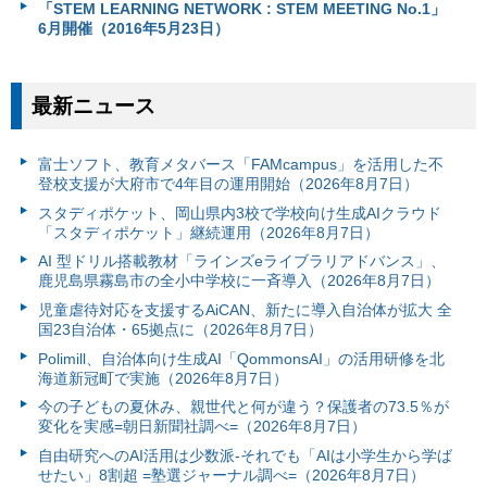
「STEM LEARNING NETWORK : STEM MEETING No.1」
6月開催（2016年5月23日）
最新ニュース
富⼠ソフト、教育メタバース「FAMcampus」を活用した不
登校支援が大府市で4年目の運用開始（2026年8月7日）
スタディポケット、岡山県内3校で学校向け生成AIクラウド
「スタディポケット」継続運用（2026年8月7日）
AI 型ドリル搭載教材「ラインズeライブラリアドバンス」、
鹿児島県霧島市の全小中学校に一斉導入（2026年8月7日）
児童虐待対応を支援するAiCAN、新たに導入自治体が拡大 全
国23自治体・65拠点に（2026年8月7日）
Polimill、自治体向け生成AI「QommonsAI」の活用研修を北
海道新冠町で実施（2026年8月7日）
今の子どもの夏休み、親世代と何が違う？保護者の73.5％が
変化を実感=朝日新聞社調べ=（2026年8月7日）
自由研究へのAI活用は少数派-それでも「AIは小学生から学ば
せたい」8割超 =塾選ジャーナル調べ=（2026年8月7日）