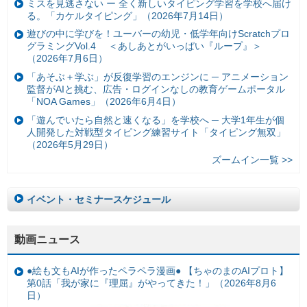
ミスを見逃さない ー 全く新しいタイピング学習を学校へ届け
る。「カケルタイピング」（2026年7月14日）
遊びの中に学びを！ユーバーの幼児・低学年向けScratchプロ
グラミングVol.4 ＜あしあとがいっぱい『ループ』＞
（2026年7月6日）
「あそぶ＋学ぶ」が反復学習のエンジンに ─ アニメーション
監督がAIと挑む、広告・ログインなしの教育ゲームポータル
「NOA Games」（2026年6月4日）
「遊んでいたら自然と速くなる」を学校へ ─ 大学1年生が個
人開発した対戦型タイピング練習サイト「タイピング無双」
（2026年5月29日）
ズームイン一覧 >>
イベント・セミナースケジュール
動画ニュース
●絵も文もAIが作ったペラペラ漫画● 【ちゃのまのAIプロト】
第0話「我が家に『理屈』がやってきた！」（2026年8月6
日）