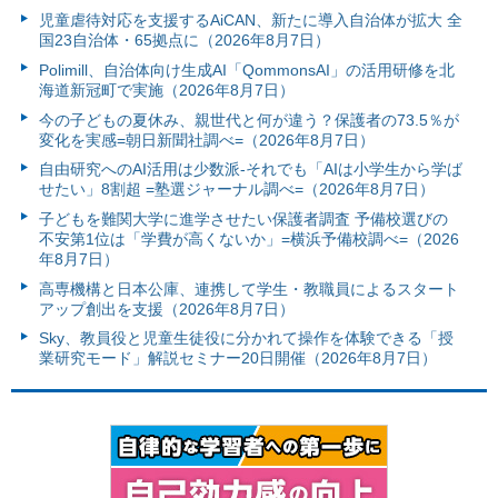
児童虐待対応を支援するAiCAN、新たに導入自治体が拡大 全
国23自治体・65拠点に（2026年8月7日）
Polimill、自治体向け生成AI「QommonsAI」の活用研修を北
海道新冠町で実施（2026年8月7日）
今の子どもの夏休み、親世代と何が違う？保護者の73.5％が
変化を実感=朝日新聞社調べ=（2026年8月7日）
自由研究へのAI活用は少数派-それでも「AIは小学生から学ば
せたい」8割超 =塾選ジャーナル調べ=（2026年8月7日）
子どもを難関大学に進学させたい保護者調査 予備校選びの
不安第1位は「学費が高くないか」=横浜予備校調べ=（2026
年8月7日）
高専機構と日本公庫、連携して学生・教職員によるスタート
アップ創出を支援（2026年8月7日）
Sky、教員役と児童生徒役に分かれて操作を体験できる「授
業研究モード」解説セミナー20日開催（2026年8月7日）