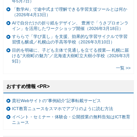
年5月7日）
「数学AI」で途中式まで理解できる学習支援ツールとは何か
（2026年4月13日）
AIで自分だけの折り紙をデザイン、 豊洲で「うさプロオンラ
イン」を活用したワークショップ開催（2026年3月18日）
すららで「学び直し」を支援、効果的な学習サイクルで学習
習慣も醸成／札幌山の手高等学校（2026年3月10日）
目的を明確に、子ども主体で見通しを立てる授業— 札幌に届
ける“大樹町の魅力”／北海道大樹町立大樹小学校（2026年3月
9日）
一覧 >>
おすすめ情報 <PR>
貴社Webサイトの“事例紹介”記事転載サービス
ICT教育ニュースをスマホでアプリのように読む方法
イベント・セミナー・体験会・公開授業の無料告知はICT教育
ニュース