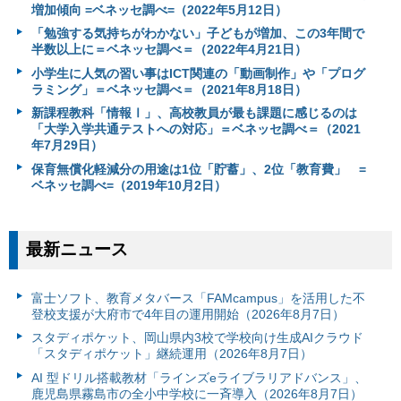
増加傾向 =ベネッセ調べ=（2022年5月12日）
「勉強する気持ちがわかない」子どもが増加、この3年間で
半数以上に＝ベネッセ調べ＝（2022年4月21日）
小学生に人気の習い事はICT関連の「動画制作」や「プログ
ラミング」＝ベネッセ調べ＝（2021年8月18日）
新課程教科「情報Ⅰ」、高校教員が最も課題に感じるのは
「大学入学共通テストへの対応」＝ベネッセ調べ＝（2021
年7月29日）
保育無償化軽減分の用途は1位「貯蓄」、2位「教育費」 =
ベネッセ調べ=（2019年10月2日）
最新ニュース
富⼠ソフト、教育メタバース「FAMcampus」を活用した不
登校支援が大府市で4年目の運用開始（2026年8月7日）
スタディポケット、岡山県内3校で学校向け生成AIクラウド
「スタディポケット」継続運用（2026年8月7日）
AI 型ドリル搭載教材「ラインズeライブラリアドバンス」、
鹿児島県霧島市の全小中学校に一斉導入（2026年8月7日）