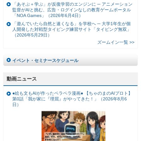
「あそぶ＋学ぶ」が反復学習のエンジンに ─ アニメーション
監督がAIと挑む、広告・ログインなしの教育ゲームポータル
「NOA Games」（2026年6月4日）
「遊んでいたら自然と速くなる」を学校へ ─ 大学1年生が個
人開発した対戦型タイピング練習サイト「タイピング無双」
（2026年5月29日）
ズームイン一覧 >>
イベント・セミナースケジュール
動画ニュース
●絵も文もAIが作ったペラペラ漫画● 【ちゃのまのAIプロト】
第0話「我が家に『理屈』がやってきた！」（2026年8月6
日）