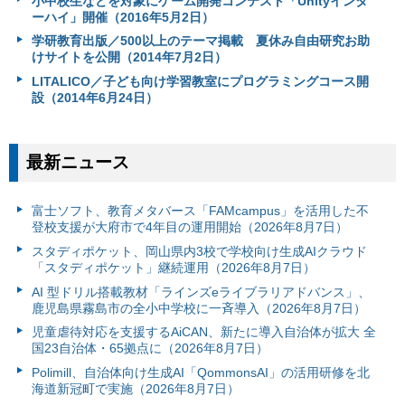
小中校生などを対象にゲーム開発コンテスト「Unityインタ
ーハイ」開催（2016年5月2日）
学研教育出版／500以上のテーマ掲載 夏休み自由研究お助
けサイトを公開（2014年7月2日）
LITALICO／子ども向け学習教室にプログラミングコース開
設（2014年6月24日）
最新ニュース
富⼠ソフト、教育メタバース「FAMcampus」を活用した不
登校支援が大府市で4年目の運用開始（2026年8月7日）
スタディポケット、岡山県内3校で学校向け生成AIクラウド
「スタディポケット」継続運用（2026年8月7日）
AI 型ドリル搭載教材「ラインズeライブラリアドバンス」、
鹿児島県霧島市の全小中学校に一斉導入（2026年8月7日）
児童虐待対応を支援するAiCAN、新たに導入自治体が拡大 全
国23自治体・65拠点に（2026年8月7日）
Polimill、自治体向け生成AI「QommonsAI」の活用研修を北
海道新冠町で実施（2026年8月7日）