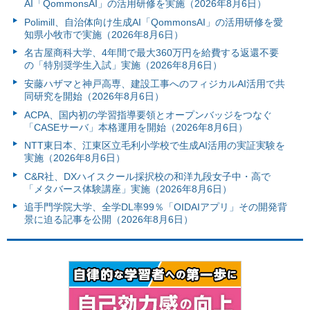
AI「QommonsAI」の活用研修を実施（2026年8月6日）
Polimill、自治体向け生成AI「QommonsAI」の活用研修を愛
知県小牧市で実施（2026年8月6日）
名古屋商科大学、4年間で最大360万円を給費する返還不要
の「特別奨学生入試」実施（2026年8月6日）
安藤ハザマと神戸高専、建設工事へのフィジカルAI活用で共
同研究を開始（2026年8月6日）
ACPA、国内初の学習指導要領とオープンバッジをつなぐ
「CASEサーバ」本格運用を開始（2026年8月6日）
NTT東日本、江東区立毛利小学校で生成AI活用の実証実験を
実施（2026年8月6日）
C&R社、DXハイスクール採択校の和洋九段女子中・高で
「メタバース体験講座」実施（2026年8月6日）
追手門学院大学、全学DL率99％「OIDAIアプリ」その開発背
景に迫る記事を公開（2026年8月6日）