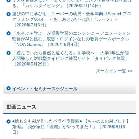
る。「カケルタイピング」（2026年7月14日）
遊びの中に学びを！ユーバーの幼児・低学年向けScratchプロ
グラミングVol.4 ＜あしあとがいっぱい『ループ』＞
（2026年7月6日）
「あそぶ＋学ぶ」が反復学習のエンジンに ─ アニメーション
監督がAIと挑む、広告・ログインなしの教育ゲームポータル
「NOA Games」（2026年6月4日）
「遊んでいたら自然と速くなる」を学校へ ─ 大学1年生が個
人開発した対戦型タイピング練習サイト「タイピング無双」
（2026年5月29日）
ズームイン一覧 >>
イベント・セミナースケジュール
動画ニュース
●絵も文もAIが作ったペラペラ漫画● 【ちゃのまのAIプロト】
第0話「我が家に『理屈』がやってきた！」（2026年8月6
日）