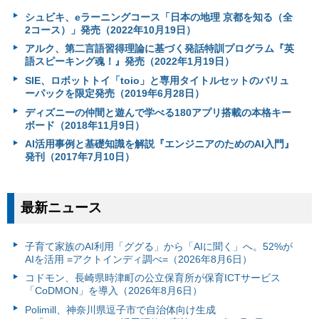
シュビキ、eラーニングコース「日本の地理 京都を知る（全
2コース）」発売（2022年10月19日）
アルク、第二言語習得理論に基づく発話特訓プログラム『英
語スピーキング魂！』発売（2022年1月19日）
SIE、ロボットトイ「toio」と専用タイトルセットのバリュ
ーパックを限定発売（2019年6月28日）
ディズニーの仲間と遊んで学べる180アプリ搭載の本格キー
ボード（2018年11月9日）
AI活用事例と基礎知識を解説『エンジニアのためのAI入門』
発刊（2017年7月10日）
最新ニュース
子育て家族のAI利用「ググる」から「AIに聞く」へ。52%が
AIを活用 =アクトインディ調べ=（2026年8月6日）
コドモン、長崎県時津町の公立保育所が保育ICTサービス
「CoDMON」を導入（2026年8月6日）
Polimill、神奈川県逗子市で自治体向け生成