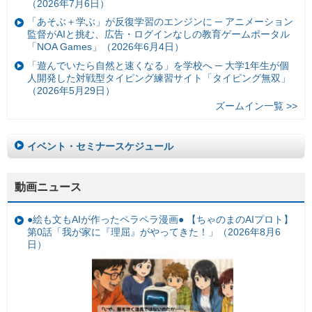
（2026年7月6日）
「あそぶ＋学ぶ」が反復学習のエンジンに ─ アニメーション
監督がAIと挑む、広告・ログインなしの教育ゲームポータル
「NOA Games」（2026年6月4日）
「遊んでいたら自然と速くなる」を学校へ ─ 大学1年生が個
人開発した対戦型タイピング練習サイト「タイピング無双」
（2026年5月29日）
ズームイン一覧 >>
イベント・セミナースケジュール
動画ニュース
●絵も文もAIが作ったペラペラ漫画● 【ちゃのまのAIプロト】
第0話「我が家に『理屈』がやってきた！」（2026年8月6
日）