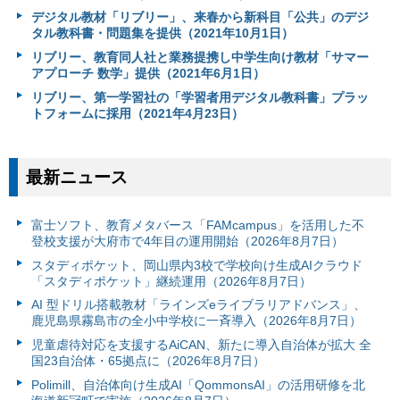
デジタル教材「リブリー」、来春から新科目「公共」のデジ
タル教科書・問題集を提供（2021年10月1日）
リブリー、教育同人社と業務提携し中学生向け教材「サマー
アプローチ 数学」提供（2021年6月1日）
リブリー、第一学習社の「学習者用デジタル教科書」プラッ
トフォームに採用（2021年4月23日）
最新ニュース
富⼠ソフト、教育メタバース「FAMcampus」を活用した不
登校支援が大府市で4年目の運用開始（2026年8月7日）
スタディポケット、岡山県内3校で学校向け生成AIクラウド
「スタディポケット」継続運用（2026年8月7日）
AI 型ドリル搭載教材「ラインズeライブラリアドバンス」、
鹿児島県霧島市の全小中学校に一斉導入（2026年8月7日）
児童虐待対応を支援するAiCAN、新たに導入自治体が拡大 全
国23自治体・65拠点に（2026年8月7日）
Polimill、自治体向け生成AI「QommonsAI」の活用研修を北