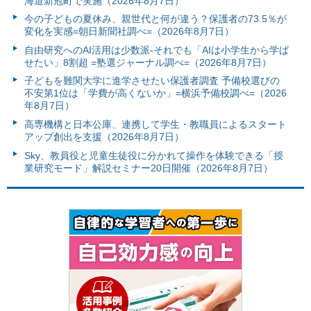
海道新冠町で実施（2026年8月7日）
今の子どもの夏休み、親世代と何が違う？保護者の73.5％が
変化を実感=朝日新聞社調べ=（2026年8月7日）
自由研究へのAI活用は少数派-それでも「AIは小学生から学ば
せたい」8割超 =塾選ジャーナル調べ=（2026年8月7日）
子どもを難関大学に進学させたい保護者調査 予備校選びの
不安第1位は「学費が高くないか」=横浜予備校調べ=（2026
年8月7日）
高専機構と日本公庫、連携して学生・教職員によるスタート
アップ創出を支援（2026年8月7日）
Sky、教員役と児童生徒役に分かれて操作を体験できる「授
業研究モード」解説セミナー20日開催（2026年8月7日）