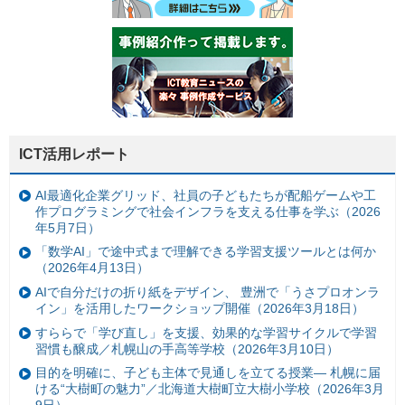
ICT活用レポート
AI最適化企業グリッド、社員の子どもたちが配船ゲームや工
作プログラミングで社会インフラを支える仕事を学ぶ（2026
年5月7日）
「数学AI」で途中式まで理解できる学習支援ツールとは何か
（2026年4月13日）
AIで自分だけの折り紙をデザイン、 豊洲で「うさプロオンラ
イン」を活用したワークショップ開催（2026年3月18日）
すららで「学び直し」を支援、効果的な学習サイクルで学習
習慣も醸成／札幌山の手高等学校（2026年3月10日）
目的を明確に、子ども主体で見通しを立てる授業— 札幌に届
ける“大樹町の魅力”／北海道大樹町立大樹小学校（2026年3月