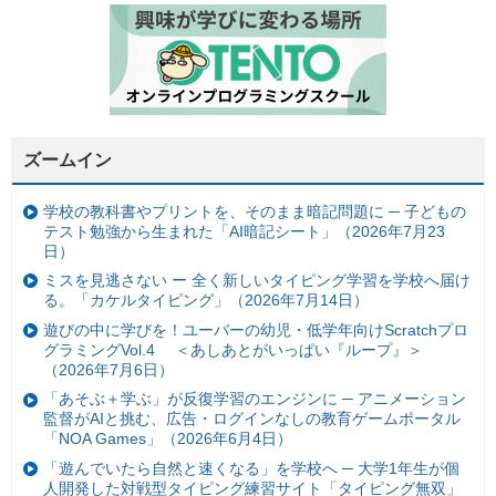
ズームイン
学校の教科書やプリントを、そのまま暗記問題に ─ 子どもの
テスト勉強から生まれた「AI暗記シート」（2026年7月23
日）
ミスを見逃さない ー 全く新しいタイピング学習を学校へ届け
る。「カケルタイピング」（2026年7月14日）
遊びの中に学びを！ユーバーの幼児・低学年向けScratchプロ
グラミングVol.4 ＜あしあとがいっぱい『ループ』＞
（2026年7月6日）
「あそぶ＋学ぶ」が反復学習のエンジンに ─ アニメーション
監督がAIと挑む、広告・ログインなしの教育ゲームポータル
「NOA Games」（2026年6月4日）
「遊んでいたら自然と速くなる」を学校へ ─ 大学1年生が個
人開発した対戦型タイピング練習サイト「タイピング無双」