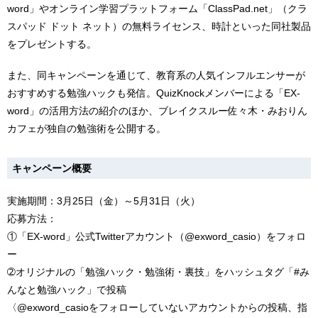
word」やオンライン学習プラットフォーム「ClassPad.net」（クラ
スパッド ドット ネット）の無料ライセンス、時計といった同社製品
をプレゼントする。
また、同キャンペーンを通じて、教育系の人気インフルエンサーが
おすすめする勉強ハックも発信。QuizKnockメンバーによる「EX-
word」の活用方法の紹介のほか、ブレイクスルー佐々木・みおりん
カフェが独自の勉強術を公開する。
キャンペーン概要
実施期間：3月25日（金）～5月31日（火）
応募方法：
①「EX-word」公式Twitterアカウント（@exword_casio）をフォロ
ー
➁オリジナルの「勉強ハック・勉強術・裏技」をハッシュタグ「#み
んなと勉強ハック」で投稿
〈@exword_casioをフォローしていないアカウントからの投稿、指