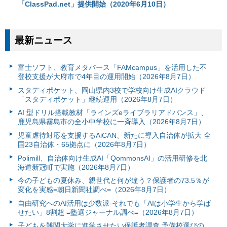
「ClassPad.net」提供開始（2020年6月10日）
最新ニュース
富⼠ソフト、教育メタバース「FAMcampus」を活用した不
登校支援が大府市で4年目の運用開始（2026年8月7日）
スタディポケット、岡山県内3校で学校向け生成AIクラウド
「スタディポケット」継続運用（2026年8月7日）
AI 型ドリル搭載教材「ラインズeライブラリアドバンス」、
鹿児島県霧島市の全小中学校に一斉導入（2026年8月7日）
児童虐待対応を支援するAiCAN、新たに導入自治体が拡大 全
国23自治体・65拠点に（2026年8月7日）
Polimill、自治体向け生成AI「QommonsAI」の活用研修を北
海道新冠町で実施（2026年8月7日）
今の子どもの夏休み、親世代と何が違う？保護者の73.5％が
変化を実感=朝日新聞社調べ=（2026年8月7日）
自由研究へのAI活用は少数派-それでも「AIは小学生から学ば
せたい」8割超 =塾選ジャーナル調べ=（2026年8月7日）
子どもを難関大学に進学させたい保護者調査 予備校選びの