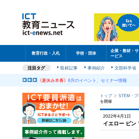
企業・教材・サ
教育行政・入札
学校・団体
ービス
注目タグ
取材記事
事例紹介
文部科学省
《夏休み本番》
8月のイベント、セミナー情報
トップ
STEM・
を開催
2022年4月1日
イエロー ピン