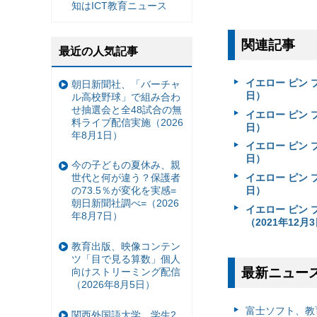
知はICT教育ニュース
関連記事
最近の人気記事
イエロー ピン 
朝日新聞社、「バーチャ
日）
ル高校野球」で組み合わ
せ抽選会と全48試合の無
イエロー ピン 
料ライブ配信実施（2026
日）
年8月1日）
イエロー ピン 
日）
今の子どもの夏休み、親
イエロー ピン 
世代と何が違う？保護者
日）
の73.5％が変化を実感=
朝日新聞社調べ=（2026
イエロー ピン
年8月7日）
（2021年12月
教育出版、映像コンテン
ツ「目で見る算数」個人
最新ニュー
向けストリーミング配信
（2026年8月5日）
富⼠ソフト、教
関西外国語大学、学生2