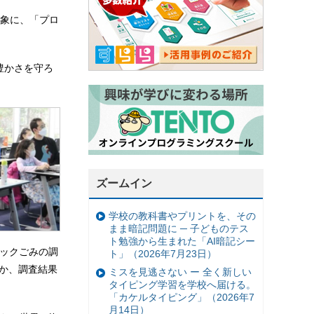
を対象に、「プロ
の豊かさを守ろ
ズームイン
学校の教科書やプリントを、その
まま暗記問題に ─ 子どものテス
ト勉強から生まれた「AI暗記シー
チックごみの調
ト」（2026年7月23日）
のか、調査結果
ミスを見逃さない ー 全く新しい
タイピング学習を学校へ届ける。
「カケルタイピング」（2026年7
月14日）