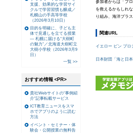
参加者からは「プロ
支援、効果的な学習サイ
を救えるかもしれな
クルで学習習慣も醸成／
札幌山の手高等学校
り組み、海洋プラス
（2026年3月10日）
目的を明確に、子ども主
関連URL
体で見通しを立てる授業
— 札幌に届ける“大樹町
の魅力”／北海道大樹町立
イエロー ピン プロ
大樹小学校（2026年3月9
日）
日本財団「海と日本
一覧 >>
おすすめ情報 <PR>
貴社Webサイトの“事例紹
介”記事転載サービス
ICT教育ニュースをスマ
ホでアプリのように読む
方法
イベント・セミナー・体
験会・公開授業の無料告