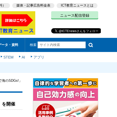
料）
媒体・記事広告料金表
ICT教育ニュースとは
ニュース配信登録
検索
データ・資料
STEM
AI
アプリ
海のSDGs!」
」を開催