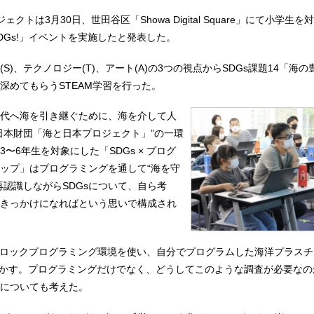
ェクトは3月30日、世田谷区「Showa Digital Square」にて小学生
DGs!」イベントを実施したと発表した。
S)、テクノロジー(T)、アート(A)の3つの視点からSDGs課題14「海
深めてもらうSTEAM学習を行った。
代へ海を引き継ぐために、海を介して人
日本財団「海と日本プロジェクト」”の一環
〜6年生を対象にした「SDGs × プログ
ップ」はプログラミングを通して“海を守
再認識しながらSDGsについて、自ら考
きっかけになればという思いで構成され
いうブロックプログラミング環境を使い、自分でプログラムした海洋プラス
bitで動かす。プログラミングだけでなく、どうしてこのような調査が必要な
についても考えた。