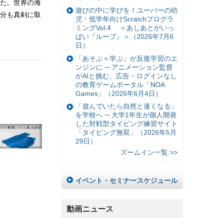
た。世界の海
遊びの中に学びを！ユーバーの幼
分も真剣に取
児・低学年向けScratchプログラ
ミングVol.4 ＜あしあとがいっ
ぱい『ループ』＞（2026年7月6
日）
「あそぶ＋学ぶ」が反復学習のエ
ンジンに ─ アニメーション監督
がAIと挑む、広告・ログインなし
の教育ゲームポータル「NOA
Games」（2026年6月4日）
「遊んでいたら自然と速くなる」
を学校へ ─ 大学1年生が個人開発
した対戦型タイピング練習サイト
「タイピング無双」（2026年5月
29日）
ズームイン一覧 >>
イベント・セミナースケジュール
動画ニュース