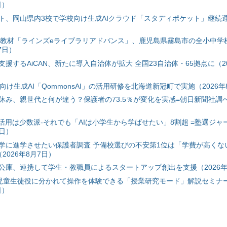
日）
ト、岡山県内3校で学校向け生成AIクラウド「スタディポケット」継続運用
搭載教材「ラインズeライブラリアドバンス」、鹿児島県霧島市の全小中学
7日）
援するAiCAN、新たに導入自治体が拡大 全国23自治体・65拠点に（20
自治体向け生成AI「QommonsAI」の活用研修を北海道新冠町で実施（2026年
み、親世代と何が違う？保護者の73.5％が変化を実感=朝日新聞社調べ=
I活用は少数派-それでも「AIは小学生から学ばせたい」8割超 =塾選ジャ
7日）
学に進学させたい保護者調査 予備校選びの不安第1位は「学費が高くな
2026年8月7日）
公庫、連携して学生・教職員によるスタートアップ創出を支援（2026年
と児童生徒役に分かれて操作を体験できる「授業研究モード」解説セミナー
日）