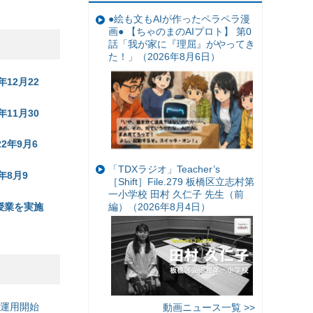
●絵も文もAIが作ったペラペラ漫
画● 【ちゃのまのAIプロト】 第0
話「我が家に『理屈』がやってき
た！」（2026年8月6日）
12月22
11月30
2年9月6
「TDXラジオ」Teacher’s
年8月9
［Shift］File.279 板橋区立志村第
一小学校 田村 久仁子 先生（前
授業を実施
編）（2026年8月4日）
の運用開始
動画ニュース一覧 >>