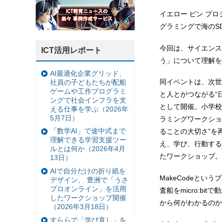
イエロー ピン プロジ
グラミングで海のS
今回は、サイエンス(
ICT活用レポート
う」について理解を
AI最適化企業グリッド、
同イベントは、次世
社員の子どもたちが配船
ゲームや工作プログラミ
と人とがつながる“
ングで社会インフラを支
として開催。小学校3
える仕事を学ぶ（2026年
5月7日）
ラミングワークショ
「数学AI」で途中式まで
ることの大切さ”を
理解できる学習支援ツー
え、学び、行動する
ルとは何か（2026年4月
たワークショップ。
13日）
AIで自分だけの折り紙を
MakeCodeと
デザイン、 豊洲で「うさ
プロオンライン」を活用
査船をmicro:
したワークショップ開催
から何がわかるのか
（2026年3月18日）
すららで「学び直し」を