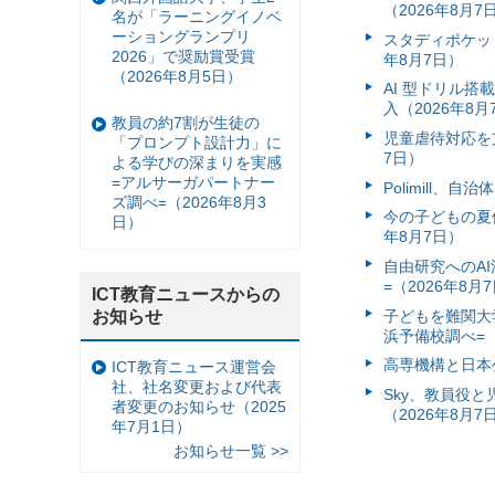
（2026年8月7
名が「ラーニングイノベ
ーショングランプリ
スタディポケッ
2026」で奨励賞受賞
年8月7日）
（2026年8月5日）
AI 型ドリル
入（2026年8月
教員の約7割が生徒の
児童虐待対応を支
「プロンプト設計力」に
7日）
よる学びの深まりを実感
=アルサーガパートナー
Polimill、
ズ調べ=（2026年8月3
今の子どもの夏休
日）
年8月7日）
自由研究へのA
=（2026年8月
ICT教育ニュースからの
お知らせ
子どもを難関大
浜予備校調べ=（
高専機構と日本
ICT教育ニュース運営会
社、社名変更および代表
Sky、教員役
者変更のお知らせ（2025
（2026年8月7
年7月1日）
お知らせ一覧 >>