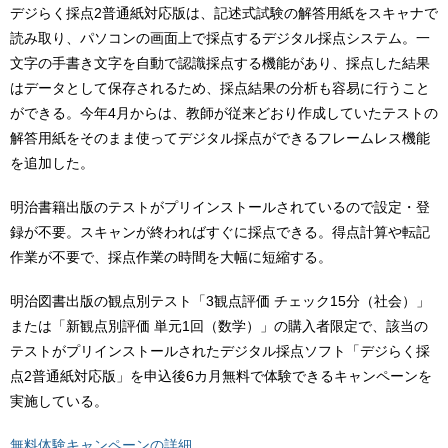
デジらく採点2普通紙対応版は、記述式試験の解答用紙をスキャナで
読み取り、パソコンの画面上で採点するデジタル採点システム。一
文字の手書き文字を自動で認識採点する機能があり、採点した結果
はデータとして保存されるため、採点結果の分析も容易に行うこと
ができる。今年4月からは、教師が従来どおり作成していたテストの
解答用紙をそのまま使ってデジタル採点ができるフレームレス機能
を追加した。
明治書籍出版のテストがプリインストールされているので設定・登
録が不要。スキャンが終わればすぐに採点できる。得点計算や転記
作業が不要で、採点作業の時間を大幅に短縮する。
明治図書出版の観点別テスト「3観点評価 チェック15分（社会）」
または「新観点別評価 単元1回（数学）」の購入者限定で、該当の
テストがプリインストールされたデジタル採点ソフト「デジらく採
点2普通紙対応版」を申込後6カ月無料で体験できるキャンペーンを
実施している。
無料体験キャンペーンの詳細