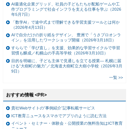
AI最適化企業グリッド、社員の子どもたちが配船ゲームや工
作プログラミングで社会インフラを支える仕事を学ぶ（2026
年5月7日）
「数学AI」で途中式まで理解できる学習支援ツールとは何か
（2026年4月13日）
AIで自分だけの折り紙をデザイン、 豊洲で「うさプロオンラ
イン」を活用したワークショップ開催（2026年3月18日）
すららで「学び直し」を支援、効果的な学習サイクルで学習
習慣も醸成／札幌山の手高等学校（2026年3月10日）
目的を明確に、子ども主体で見通しを立てる授業— 札幌に届
ける“大樹町の魅力”／北海道大樹町立大樹小学校（2026年3月
9日）
一覧 >>
おすすめ情報 <PR>
貴社Webサイトの“事例紹介”記事転載サービス
ICT教育ニュースをスマホでアプリのように読む方法
イベント・セミナー・体験会・公開授業の無料告知はICT教育
ニュース