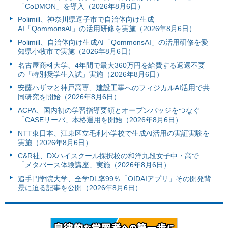
「CoDMON」を導入（2026年8月6日）
Polimill、神奈川県逗子市で自治体向け生成
AI「QommonsAI」の活用研修を実施（2026年8月6日）
Polimill、自治体向け生成AI「QommonsAI」の活用研修を愛
知県小牧市で実施（2026年8月6日）
名古屋商科大学、4年間で最大360万円を給費する返還不要
の「特別奨学生入試」実施（2026年8月6日）
安藤ハザマと神戸高専、建設工事へのフィジカルAI活用で共
同研究を開始（2026年8月6日）
ACPA、国内初の学習指導要領とオープンバッジをつなぐ
「CASEサーバ」本格運用を開始（2026年8月6日）
NTT東日本、江東区立毛利小学校で生成AI活用の実証実験を
実施（2026年8月6日）
C&R社、DXハイスクール採択校の和洋九段女子中・高で
「メタバース体験講座」実施（2026年8月6日）
追手門学院大学、全学DL率99％「OIDAIアプリ」その開発背
景に迫る記事を公開（2026年8月6日）