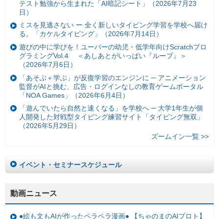
テスト勉強から生まれた「AI暗記シート」（2026年7月23
日）
ミスを見逃さない ー 全く新しいタイピング学習を学校へ届け
る。「カケルタイピング」（2026年7月14日）
遊びの中に学びを！ユーバーの幼児・低学年向けScratchプロ
グラミングVol.4 ＜あしあとがいっぱい『ループ』＞
（2026年7月6日）
「あそぶ＋学ぶ」が反復学習のエンジンに ─ アニメーション
監督がAIと挑む、広告・ログインなしの教育ゲームポータル
「NOA Games」（2026年6月4日）
「遊んでいたら自然と速くなる」を学校へ ─ 大学1年生が個
人開発した対戦型タイピング練習サイト「タイピング無双」
（2026年5月29日）
ズームイン一覧 >>
イベント・セミナースケジュール
動画ニュース
●絵も文もAIが作ったペラペラ漫画● 【ちゃのまのAIプロト】